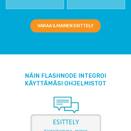
VARAA ILMAINEN ESITTELY
NÄIN FLASHNODE INTEGROI
KÄYTTÄMÄSI OHJELMISTOT