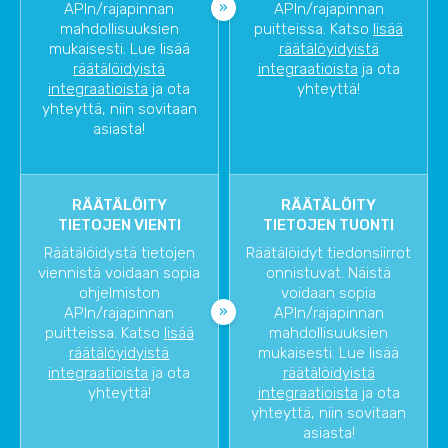
APIn/rajapinnan
APIn/rajapinnan
mahdollisuuksien
puitteissa. Katso
lisää
mukaisesti. Lue lisää
räätälöyidyistä
räätälöidyistä
integraatioista
ja ota
integraatioista
ja ota
yhteyttä!
yhteyttä, niin sovitaan
asiasta!
RÄÄTÄLÖITY
RÄÄTÄLÖITY
TIETOJEN VIENTI
TIETOJEN TUONTI
Räätälöidystä tietojen
Räätälöidyt tiedonsiirrot
viennistä voidaan sopia
onnistuvat. Näistä
ohjelmiston
voidaan sopia
APIn/rajapinnan
APIn/rajapinnan
puitteissa. Katso
lisää
mahdollisuuksien
räätälöyidyistä
mukaisesti. Lue lisää
integraatioista
ja ota
räätälöidyistä
yhteyttä!
integraatioista
ja ota
yhteyttä, niin sovitaan
asiasta!