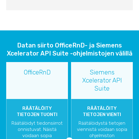
Datan siirto OfficeRnD- ja Siemens
Xcelerator API Suite -ohjelmistojen välillä
OfficeRnD
Siemens
Xcelerator API
Suite
RÄÄTÄLÖITY
RÄÄTÄLÖITY
TIETOJEN TUONTI
TIETOJEN VIENTI
Räätälöidyt tiedonsiirrot
Räätälöidystä tietojen
onnistuvat. Näistä
viennistä voidaan sopia
voidaan sopia
ohjelmiston