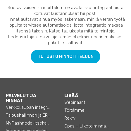
Suoraviivaisen hinnoittelumme avulla näet integraatioista
koituvat kustannukset helposti.
Hinnat auttavat sinua myös laskemaan, minkä verran työtä
lopulta tarvitsee automatisoida, jotta integraatio maksaa
itsensä takaisin. Katso taulukosta mitä toimintoja,
tiedonsiirtoja ja palveluja tämän ohjelmistoparin mukaiset
paketit sisältävät:
TUTUSTU HINNOITTELUUN
PALVELUT JA
LISÄÄ
HINNAT
Webinaarit
Verkkokaupan integraatiot
Töitämme
Taloushallinnon ja ERP:n integraatiot
Rekry
MyFlashnode-itsekäyttö-automaatio
Opas – Liiketoiminnan tehostamiseen
Integroitavat ohjelmistot