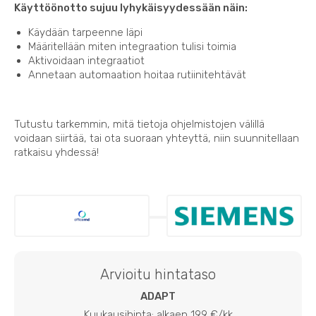
Käyttöönotto sujuu lyhykäisyydessään näin:
Käydään tarpeenne läpi
Määritellään miten integraation tulisi toimia
Aktivoidaan integraatiot
Annetaan automaation hoitaa rutiinitehtävät
Tutustu tarkemmin, mitä tietoja ohjelmistojen välillä
voidaan siirtää, tai ota suoraan yhteyttä, niin suunnitellaan
ratkaisu yhdessä!
Arvioitu hintataso
ADAPT
Kuukausihinta: alkaen 199 €/kk