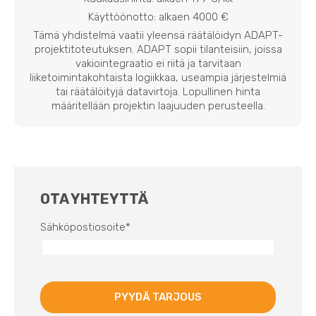
Käyttöönotto: alkaen 4000 €
Tämä yhdistelmä vaatii yleensä räätälöidyn ADAPT-
projektitoteutuksen. ADAPT sopii tilanteisiin, joissa
vakiointegraatio ei riitä ja tarvitaan
liiketoimintakohtaista logiikkaa, useampia järjestelmiä
tai räätälöityjä datavirtoja. Lopullinen hinta
määritellään projektin laajuuden perusteella.
OTA YHTEYTTÄ
Sähköpostiosoite
*