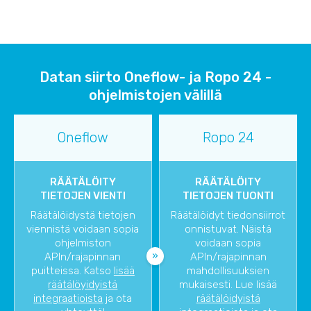
Datan siirto Oneflow- ja Ropo 24 -
ohjelmistojen välillä
Oneflow
Ropo 24
RÄÄTÄLÖITY
RÄÄTÄLÖITY
TIETOJEN VIENTI
TIETOJEN TUONTI
Räätälöidystä tietojen
Räätälöidyt tiedonsiirrot
viennistä voidaan sopia
onnistuvat. Näistä
ohjelmiston
voidaan sopia
APIn/rajapinnan
APIn/rajapinnan
puitteissa. Katso
lisää
mahdollisuuksien
räätälöyidyistä
mukaisesti. Lue lisää
integraatioista
ja ota
räätälöidyistä