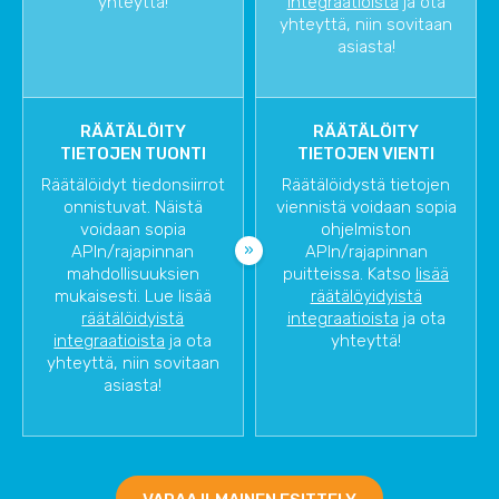
yhteyttä!
integraatioista
ja ota
yhteyttä, niin sovitaan
asiasta!
RÄÄTÄLÖITY
RÄÄTÄLÖITY
TIETOJEN TUONTI
TIETOJEN VIENTI
Räätälöidyt tiedonsiirrot
Räätälöidystä tietojen
onnistuvat. Näistä
viennistä voidaan sopia
voidaan sopia
ohjelmiston
APIn/rajapinnan
APIn/rajapinnan
mahdollisuuksien
puitteissa. Katso
lisää
mukaisesti. Lue lisää
räätälöyidyistä
räätälöidyistä
integraatioista
ja ota
integraatioista
ja ota
yhteyttä!
yhteyttä, niin sovitaan
asiasta!