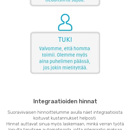
Integraatioiden hinnat
Suoraviivaisen hinnoittelumme avulla näet integraatioista
koituvat kustannukset helposti.
Hinnat auttavat sinua myös laskemaan, minkä verran työtä
lopulta tarvitsee automatisoida, jotta integraatio maksaa