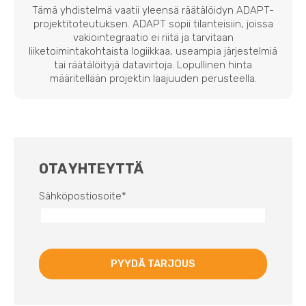
Tämä yhdistelmä vaatii yleensä räätälöidyn ADAPT-
projektitoteutuksen. ADAPT sopii tilanteisiin, joissa
vakiointegraatio ei riitä ja tarvitaan
liiketoimintakohtaista logiikkaa, useampia järjestelmiä
tai räätälöityjä datavirtoja. Lopullinen hinta
määritellään projektin laajuuden perusteella.
OTA YHTEYTTÄ
Sähköpostiosoite
*