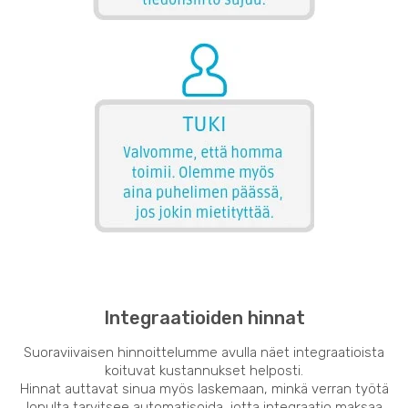
Integraatioiden hinnat
Suoraviivaisen hinnoittelumme avulla näet integraatioista
koituvat kustannukset helposti.
Hinnat auttavat sinua myös laskemaan, minkä verran työtä
lopulta tarvitsee automatisoida, jotta integraatio maksaa