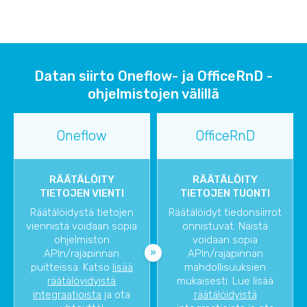
Datan siirto Oneflow- ja OfficeRnD -
ohjelmistojen välillä
Oneflow
OfficeRnD
RÄÄTÄLÖITY
RÄÄTÄLÖITY
TIETOJEN VIENTI
TIETOJEN TUONTI
Räätälöidystä tietojen
Räätälöidyt tiedonsiirrot
viennistä voidaan sopia
onnistuvat. Näistä
ohjelmiston
voidaan sopia
APIn/rajapinnan
APIn/rajapinnan
puitteissa. Katso
lisää
mahdollisuuksien
räätälöyidyistä
mukaisesti. Lue lisää
integraatioista
ja ota
räätälöidyistä