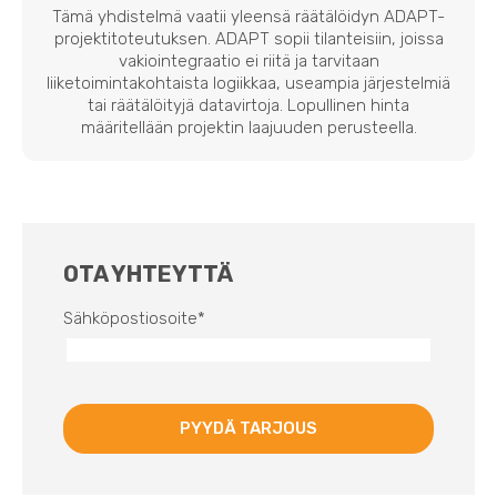
Tämä yhdistelmä vaatii yleensä räätälöidyn ADAPT-
projektitoteutuksen. ADAPT sopii tilanteisiin, joissa
vakiointegraatio ei riitä ja tarvitaan
liiketoimintakohtaista logiikkaa, useampia järjestelmiä
tai räätälöityjä datavirtoja. Lopullinen hinta
määritellään projektin laajuuden perusteella.
OTA YHTEYTTÄ
Sähköpostiosoite
*