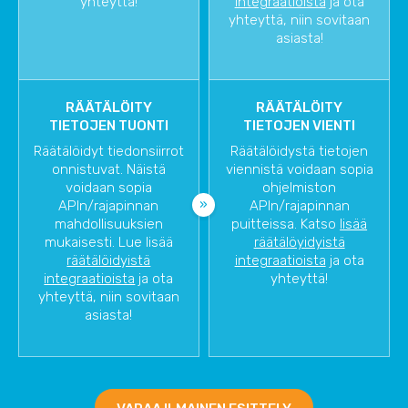
yhteyttä!
integraatioista
ja ota
yhteyttä, niin sovitaan
asiasta!
RÄÄTÄLÖITY
RÄÄTÄLÖITY
TIETOJEN TUONTI
TIETOJEN VIENTI
Räätälöidyt tiedonsiirrot
Räätälöidystä tietojen
onnistuvat. Näistä
viennistä voidaan sopia
voidaan sopia
ohjelmiston
APIn/rajapinnan
APIn/rajapinnan
mahdollisuuksien
puitteissa. Katso
lisää
mukaisesti. Lue lisää
räätälöyidyistä
räätälöidyistä
integraatioista
ja ota
integraatioista
ja ota
yhteyttä!
yhteyttä, niin sovitaan
asiasta!