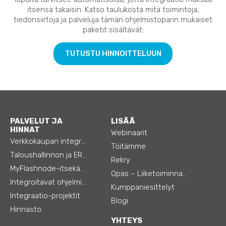
itsensä takaisin. Katso taulukosta mitä toimintoja,
tiedonsiirtoja ja palveluja tämän ohjelmistoparin mukaiset
paketit sisältävät:
TUTUSTU HINNOITTELUUN
PALVELUT JA
LISÄÄ
HINNAT
Webinaarit
Verkkokaupan integraatiot
Töitämme
Taloushallinnon ja ERP:n integraatiot
Rekry
MyFlashnode-itsekäyttö-automaatio
Opas – Liiketoiminnan tehostamiseen
Integroitavat ohjelmistot
Kumppaniesittelyt
Integraatio-projektit
Blogi
Hinnasto
YHTEYS