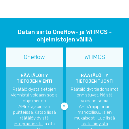
Datan siirto Oneflow- ja WHMCS -
ohjelmistojen välillä
Oneflow
WHMCS
RÄÄTÄLÖITY
RÄÄTÄLÖITY
TIETOJEN VIENTI
TIETOJEN TUONTI
Räätälöidystä tietojen
Räätälöidyt tiedonsiirrot
viennistä voidaan sopia
onnistuvat. Näistä
ohjelmiston
voidaan sopia
APIn/rajapinnan
APIn/rajapinnan
puitteissa. Katso
lisää
mahdollisuuksien
räätälöyidyistä
mukaisesti. Lue lisää
integraatioista
ja ota
räätälöidyistä