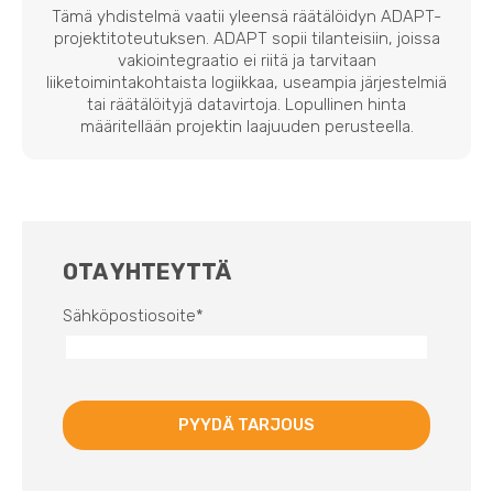
Tämä yhdistelmä vaatii yleensä räätälöidyn ADAPT-
projektitoteutuksen. ADAPT sopii tilanteisiin, joissa
vakiointegraatio ei riitä ja tarvitaan
liiketoimintakohtaista logiikkaa, useampia järjestelmiä
tai räätälöityjä datavirtoja. Lopullinen hinta
määritellään projektin laajuuden perusteella.
OTA YHTEYTTÄ
Sähköpostiosoite
*