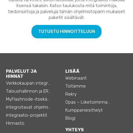
itsensä takaisin. Katso taulukosta mitä toimintoja,
tiedonsiirtoja ja palveluja tämän ohjelmistoparin mukaiset
paketit sisältävät:
TUTUSTU HINNOITTELUUN
PALVELUT JA
LISÄÄ
HINNAT
Webinaarit
Verkkokaupan integraatiot
Töitämme
Taloushallinnon ja ERP:n integraatiot
Rekry
MyFlashnode-itsekäyttö-automaatio
Opas – Liiketoiminnan tehostamiseen
Integroitavat ohjelmistot
Kumppaniesittelyt
Integraatio-projektit
Blogi
Hinnasto
YHTEYS