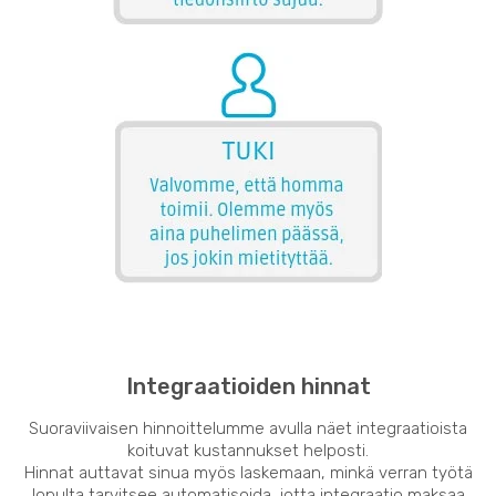
Integraatioiden hinnat
Suoraviivaisen hinnoittelumme avulla näet integraatioista
koituvat kustannukset helposti.
Hinnat auttavat sinua myös laskemaan, minkä verran työtä
lopulta tarvitsee automatisoida, jotta integraatio maksaa