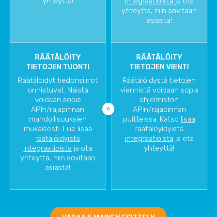
yhteyttä!
integraatioista
ja ota
yhteyttä, niin sovitaan
asiasta!
RÄÄTÄLÖITY
RÄÄTÄLÖITY
TIETOJEN TUONTI
TIETOJEN VIENTI
Räätälöidyt tiedonsiirrot
Räätälöidystä tietojen
onnistuvat. Näistä
viennistä voidaan sopia
voidaan sopia
ohjelmiston
APIn/rajapinnan
APIn/rajapinnan
mahdollisuuksien
puitteissa. Katso
lisää
mukaisesti. Lue lisää
räätälöyidyistä
räätälöidyistä
integraatioista
ja ota
integraatioista
ja ota
yhteyttä!
yhteyttä, niin sovitaan
asiasta!