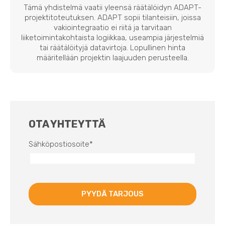
Tämä yhdistelmä vaatii yleensä räätälöidyn ADAPT-
projektitoteutuksen. ADAPT sopii tilanteisiin, joissa
vakiointegraatio ei riitä ja tarvitaan
liiketoimintakohtaista logiikkaa, useampia järjestelmiä
tai räätälöityjä datavirtoja. Lopullinen hinta
määritellään projektin laajuuden perusteella.
OTA YHTEYTTÄ
Sähköpostiosoite
*