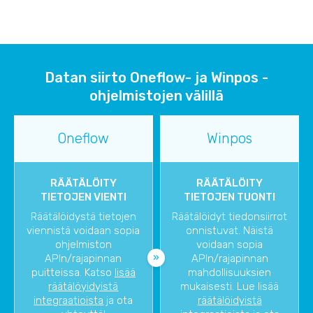
Datan siirto Oneflow- ja Winpos -
ohjelmistojen välillä
Oneflow
Winpos
RÄÄTÄLÖITY
RÄÄTÄLÖITY
TIETOJEN VIENTI
TIETOJEN TUONTI
Räätälöidystä tietojen
Räätälöidyt tiedonsiirrot
viennistä voidaan sopia
onnistuvat. Näistä
ohjelmiston
voidaan sopia
APIn/rajapinnan
APIn/rajapinnan
puitteissa. Katso
lisää
mahdollisuuksien
räätälöyidyistä
mukaisesti. Lue lisää
integraatioista
ja ota
räätälöidyistä