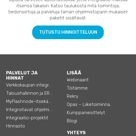
itsensä takaisin. Katso taulukosta mitä toimintoja,
tiedonsiirtoja ja palveluja tämän ohjelmistoparin mukaiset
paketit sisältävät:
TUTUSTU HINNOITTELUUN
PALVELUT JA
LISÄÄ
HINNAT
Webinaarit
Verkkokaupan integraatiot
Töitämme
Taloushallinnon ja ERP:n integraatiot
Rekry
MyFlashnode-itsekäyttö-automaatio
Opas – Liiketoiminnan tehostamiseen
Integroitavat ohjelmistot
Kumppaniesittelyt
Integraatio-projektit
Blogi
Hinnasto
YHTEYS