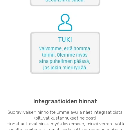
Integraatioiden hinnat
Suoraviivaisen hinnoittelumme avulla näet integraatioista
koituvat kustannukset helposti.
Hinnat auttavat sinua myös laskemaan, minkä verran työtä
lopulta tarvitsee automatisoida, jotta integraatio maksaa