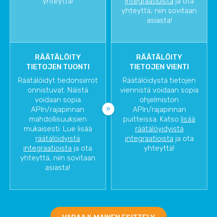
yhteyttä!
integraatioista
ja ota
yhteyttä, niin sovitaan
asiasta!
RÄÄTÄLÖITY
RÄÄTÄLÖITY
TIETOJEN TUONTI
TIETOJEN VIENTI
Räätälöidyt tiedonsiirrot
Räätälöidystä tietojen
onnistuvat. Näistä
viennistä voidaan sopia
voidaan sopia
ohjelmiston
APIn/rajapinnan
APIn/rajapinnan
mahdollisuuksien
puitteissa. Katso
lisää
mukaisesti. Lue lisää
räätälöyidyistä
räätälöidyistä
integraatioista
ja ota
integraatioista
ja ota
yhteyttä!
yhteyttä, niin sovitaan
asiasta!