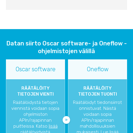
Datan siirto Oscar software- ja Oneflow -
ohjelmistojen välillä
Oscar software
Oneflow
RÄÄTÄLÖITY
RÄÄTÄLÖITY
TIETOJEN VIENTI
TIETOJEN TUONTI
Räätälöidystä tietojen
Räätälöidyt tiedonsiirrot
viennistä voidaan sopia
onnistuvat. Näistä
ohjelmiston
voidaan sopia
APIn/rajapinnan
APIn/rajapinnan
puitteissa. Katso
lisää
mahdollisuuksien
räätälöyidyistä
mukaisesti. Lue lisää