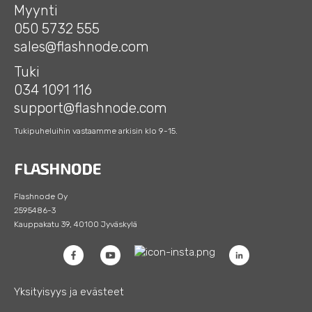
Myynti
050 5732 555
sales@flashnode.com
Tuki
034 1091 116
support@flashnode.com
Tukipuheluihin vastaamme arkisin klo 9-15.
Flashnode Oy
2595486-3
Kauppakatu 39, 40100 Jyväskylä
Yksityisyys ja evästeet