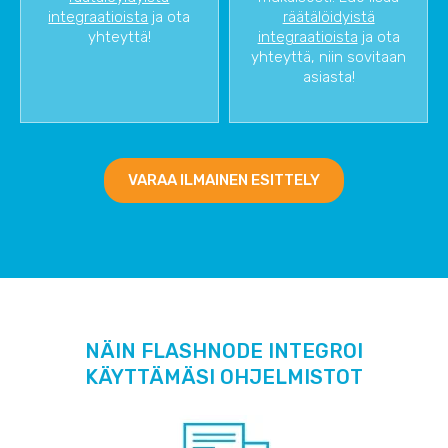
integraatioista
ja ota
räätälöidyistä
yhteyttä!
integraatioista
ja ota
yhteyttä, niin sovitaan
asiasta!
VARAA ILMAINEN ESITTELY
NÄIN FLASHNODE INTEGROI
KÄYTTÄMÄSI OHJELMISTOT