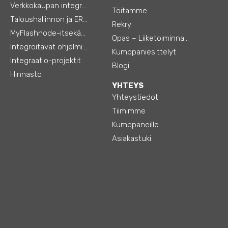
Verkkokaupan integraatiot
Töitämme
Taloushallinnon ja ERP:n integraatiot
Rekry
MyFlashnode-itsekäyttö-automaatio
Opas – Liiketoiminnan tehostamiseen
Integroitavat ohjelmistot
Kumppaniesittelyt
Integraatio-projektit
Blogi
Hinnasto
YHTEYS
Yhteystiedot
Tiimimme
Kumppaneille
Asiakastuki