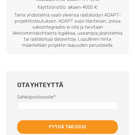
Käyttöönotto: alkaen 4000 €
Tämä yhdistelmä vaatii yleensä räätälöidyn ADAPT-
projektitoteutuksen. ADAPT sopii tilanteisiin, joissa
vakiointegraatio ei riitä ja tarvitaan
liiketoimintakohtaista logiikkaa, useampia järjestelmiä
tai räätälöityjä datavirtoja. Lopullinen hinta
määritellään projektin laajuuden perusteella.
OTA YHTEYTTÄ
Sähköpostiosoite
*