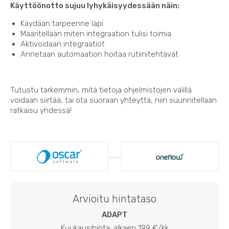
Käyttöönotto sujuu lyhykäisyydessään näin:
Käydään tarpeenne läpi
Määritellään miten integraation tulisi toimia
Aktivoidaan integraatiot
Annetaan automaation hoitaa rutiinitehtävät
Tutustu tarkemmin, mitä tietoja ohjelmistojen välillä
voidaan siirtää, tai ota suoraan yhteyttä, niin suunnitellaan
ratkaisu yhdessä!
Arvioitu hintataso
ADAPT
Kuukausihinta: alkaen 199 €/kk