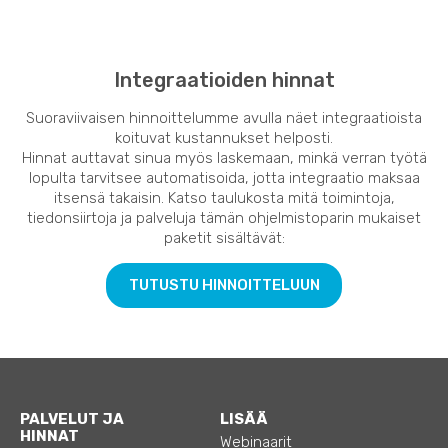
Integraatioiden hinnat
Suoraviivaisen hinnoittelumme avulla näet integraatioista
koituvat kustannukset helposti.
Hinnat auttavat sinua myös laskemaan, minkä verran työtä
lopulta tarvitsee automatisoida, jotta integraatio maksaa
itsensä takaisin. Katso taulukosta mitä toimintoja,
tiedonsiirtoja ja palveluja tämän ohjelmistoparin mukaiset
paketit sisältävät:
TUTUSTU HINNOITTELUUN
PALVELUT JA
LISÄÄ
HINNAT
Webinaarit