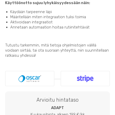
Käyttöönotto sujuu lyhykäisyydessään näin:
Käydään tarpeenne läpi
Määritellään miten integraation tulisi toimia
Aktivoidaan integraatiot
Annetaan automaation hoitaa rutiinitehtävät
Tutustu tarkemmin, mitä tietoja ohjelmistojen välillä
voidaan siirtää, tai ota suoraan yhteyttä, niin suunnitellaan
ratkaisu yhdessä!
Arvioitu hintataso
ADAPT
Kuukausihinta: alkaen 199 €/kk