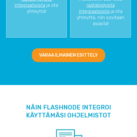
integraatioista
ja ota
räätälöidyistä
yhteyttä!
integraatioista
ja ota
yhteyttä, niin sovitaan
asiasta!
VARAA ILMAINEN ESITTELY
NÄIN FLASHNODE INTEGROI
KÄYTTÄMÄSI OHJELMISTOT