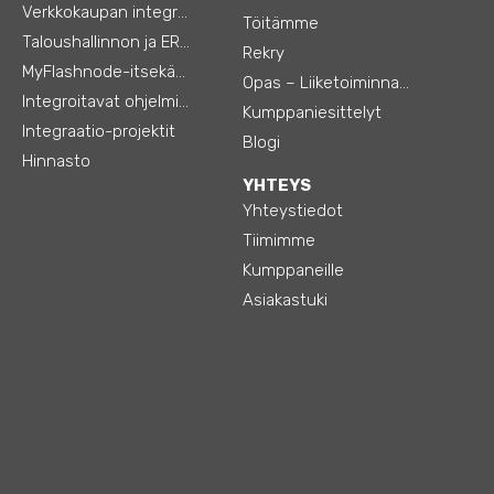
Verkkokaupan integraatiot
Töitämme
Taloushallinnon ja ERP:n integraatiot
Rekry
MyFlashnode-itsekäyttö-automaatio
Opas – Liiketoiminnan tehostamiseen
Integroitavat ohjelmistot
Kumppaniesittelyt
Integraatio-projektit
Blogi
Hinnasto
YHTEYS
Yhteystiedot
Tiimimme
Kumppaneille
Asiakastuki