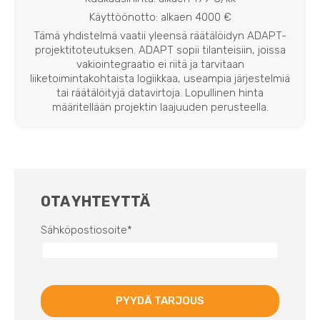
Käyttöönotto: alkaen 4000 €
Tämä yhdistelmä vaatii yleensä räätälöidyn ADAPT-
projektitoteutuksen. ADAPT sopii tilanteisiin, joissa
vakiointegraatio ei riitä ja tarvitaan
liiketoimintakohtaista logiikkaa, useampia järjestelmiä
tai räätälöityjä datavirtoja. Lopullinen hinta
määritellään projektin laajuuden perusteella.
OTA YHTEYTTÄ
Sähköpostiosoite
*