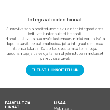
Integraatioiden hinnat
Suoraviivaisen hinnoittelumme avulla näet integraatioista
koituvat kustannukset helposti.
Hinnat auttavat sinua myös laskemaan, minkä verran työtä
lopulta tarvitsee automatisoida, jotta integraatio maksaa
itsensä takaisin. Katso taulukosta mitä toimintoja,
tiedonsiirtoja ja palveluja tämän ohjelmistoparin mukaiset
paketit sisältävät:
TUTUSTU HINNOITTELUUN
PALVELUT JA
LISÄÄ
HINNAT
Webinaarit