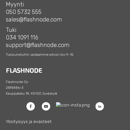
Myynti
050 5732 555
sales@flashnode.com
Tuki
034 1091 116
support@flashnode.com
Tukipuheluihin vastaamme arkisin klo 9-15.
Flashnode Oy
2595486-3
Kauppakatu 39, 40100 Jyväskylä
Yksityisyys ja evästeet