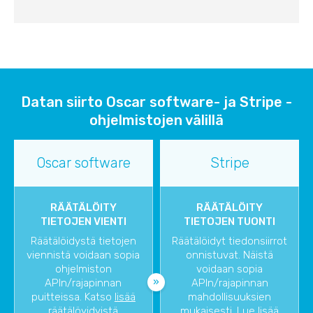
Datan siirto Oscar software- ja Stripe -
ohjelmistojen välillä
Oscar software
Stripe
RÄÄTÄLÖITY
RÄÄTÄLÖITY
TIETOJEN VIENTI
TIETOJEN TUONTI
Räätälöidystä tietojen
Räätälöidyt tiedonsiirrot
viennistä voidaan sopia
onnistuvat. Näistä
ohjelmiston
voidaan sopia
APIn/rajapinnan
APIn/rajapinnan
puitteissa. Katso
lisää
mahdollisuuksien
räätälöyidyistä
mukaisesti. Lue lisää