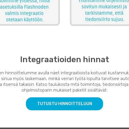
Integraatioiden hinnat
en hinnoittelumme avulla näet integraatioista koituvat kustannuk
 sinua myös laskemaan, minkä verran työtä lopulta tarvitsee auto
 itsensä takaisin. Katso taulukosta mitä toimintoja, tiedonsiirtoja
ohjelmistoparin mukaiset paketit sisältävät:
TUTUSTU HINNOITTELUUN