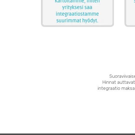
Suoraviivais
Hinnat auttavat
integraatio maksaa