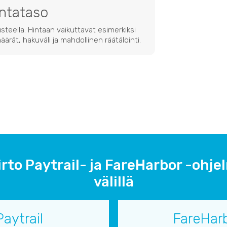
intataso
steella. Hintaan vaikuttavat esimerkiksi
ärät, hakuväli ja mahdollinen räätälöinti.
irto Paytrail- ja FareHarbor -ohje
välillä
Paytrail
FareHar