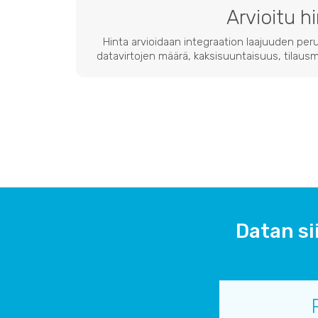
Arvioitu h
Hinta arvioidaan integraation laajuuden peru
datavirtojen määrä, kaksisuuntaisuus, tilausmä
Datan si