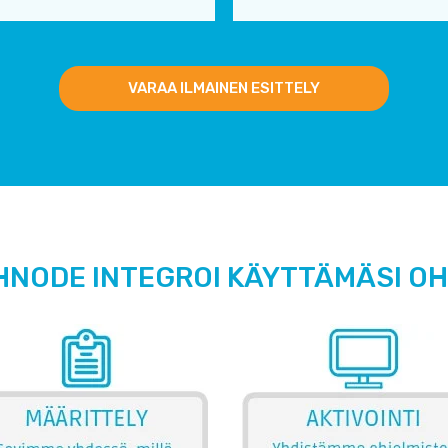
VARAA ILMAINEN ESITTELY
HNODE INTEGROI KÄYTTÄMÄSI O