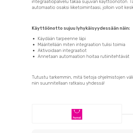
integraatiopalvelu takaa sujuvan käyttöönoton. 
automaatio osaksi liiketoimintaasi, jolloin voit kes
Käyttöönotto sujuu lyhykäisyydessään näin:
Käydään tarpeenne läpi
Määritellään miten integraation tulisi toimia
Aktivoidaan integraatiot
Annetaan automaation hoitaa rutiinitehtävät
Tutustu tarkemmin, mitä tietoja ohjelmistojen välil
niin suunnitellaan ratkaisu yhdessä!