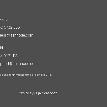
ynti
50 5732 555
les@flashnode.com
ki
4 1091 116
upport@flashnode.com
kipuheluihin vastaamme arkisin klo 9-15.
Yksityisyys ja evästeet