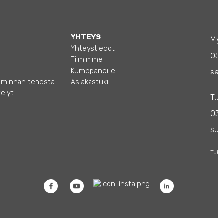
YHTEYS
My
Yhteystiedot
0
Tiimimme
Kumppaneille
sa
Opas – Liiketoiminnan tehostamiseen
Asiakastuki
elyt
Tu
03
s
Tu