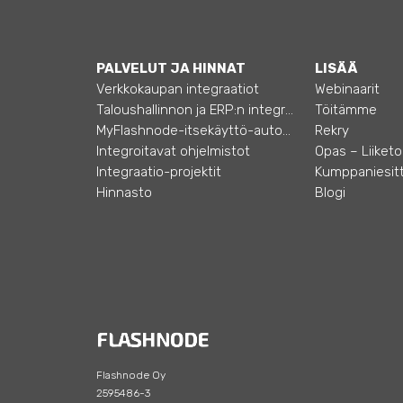
PALVELUT JA HINNAT
LISÄÄ
Verkkokaupan integraatiot
Webinaarit
Taloushallinnon ja ERP:n integraatiot
Töitämme
MyFlashnode-itsekäyttö-automaatio
Rekry
Integroitavat ohjelmistot
Integraatio-projektit
Kumppaniesitt
Hinnasto
Blogi
Flashnode Oy
2595486-3