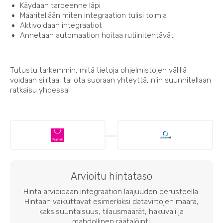
Käydään tarpeenne läpi
Määritellään miten integraation tulisi toimia
Aktivoidaan integraatiot
Annetaan automaation hoitaa rutiinitehtävät
Tutustu tarkemmin, mitä tietoja ohjelmistojen välillä
voidaan siirtää, tai ota suoraan yhteyttä, niin suunnitellaan
ratkaisu yhdessä!
Arvioitu hintataso
Hinta arvioidaan integraation laajuuden perusteella.
Hintaan vaikuttavat esimerkiksi datavirtojen määrä,
kaksisuuntaisuus, tilausmäärät, hakuväli ja
mahdollinen räätälöinti.