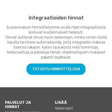
Integraatioiden hinnat
Suoraviivaisen hinnoittelumme avulla näet integraatioista
koituvat kustannukset helposti.
Hinnat auttavat sinua myös laskemaan, minkä verran työtä
lopulta tarvitsee automatisoida, jotta integraatio maksaa
itsensä takaisin. Katso taulukosta mitä toimintoja,
tiedonsiirtoja ja palveluja tämän ohjelmistoparin mukaiset
paketit sisältävät:
TUTUSTU HINNOITTELUUN
PALVELUT JA
LISÄÄ
HINNAT
Webinaarit