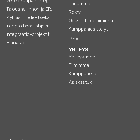
Verkkokaupan integraatiot
Töitämme
Taloushallinnon ja ERP:n integraatiot
Rekry
MyFlashnode-itsekäyttö-automaatio
Opas – Liiketoiminnan tehostamiseen
Integroitavat ohjelmistot
Kumppaniesittelyt
Integraatio-projektit
Blogi
Hinnasto
YHTEYS
Yhteystiedot
Tiimimme
Kumppaneille
Asiakastuki