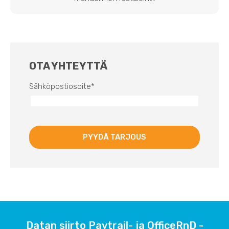
OTA YHTEYTTÄ
Sähköpostiosoite
*
Datan siirto Paytrail- ja OfficeRnD -