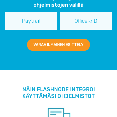
ohjelmistojen välillä
Paytrail
OfficeRnD
VARAA ILMAINEN ESITTELY
NÄIN FLASHNODE INTEGROI
KÄYTTÄMÄSI OHJELMISTOT