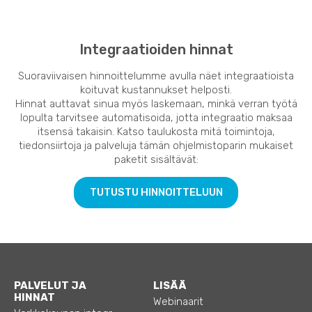
Integraatioiden hinnat
Suoraviivaisen hinnoittelumme avulla näet integraatioista
koituvat kustannukset helposti.
Hinnat auttavat sinua myös laskemaan, minkä verran työtä
lopulta tarvitsee automatisoida, jotta integraatio maksaa
itsensä takaisin. Katso taulukosta mitä toimintoja,
tiedonsiirtoja ja palveluja tämän ohjelmistoparin mukaiset
paketit sisältävät:
TUTUSTU HINNOITTELUUN
PALVELUT JA
LISÄÄ
HINNAT
Webinaarit