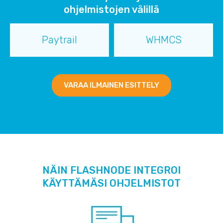
ohjelmistojen välillä
Paytrail
WHMCS
VARAA ILMAINEN ESITTELY
NÄIN FLASHNODE INTEGROI
KÄYTTÄMÄSI OHJELMISTOT