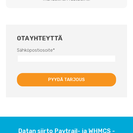
OTA YHTEYTTÄ
Sähköpostiosoite
*
Datan siirto Paytrail- ja WHMCS -