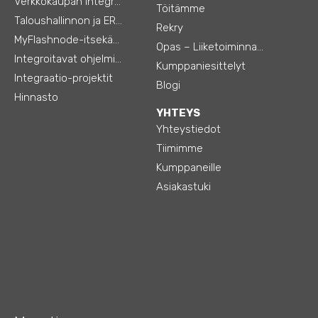
Verkkokaupan integraatiot
Töitämme
Taloushallinnon ja ERP:n integraatiot
Rekry
MyFlashnode-itsekäyttö-automaatio
Opas – Liiketoiminnan tehostamiseen
Integroitavat ohjelmistot
Kumppaniesittelyt
Integraatio-projektit
Blogi
Hinnasto
YHTEYS
Yhteystiedot
Tiimimme
Kumppaneille
Asiakastuki