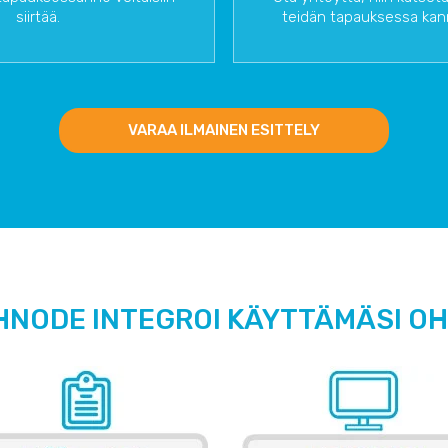
siirtää.
teidän tapauksessa kann
VARAA ILMAINEN ESITTELY
HNODE INTEGROI KÄYTTÄMÄSI O