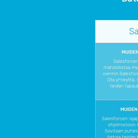
Sa
MUIDEN
Salesforcen
mahdollistaa m
viennin Salesfor
Ota yhteyttä, 
teidän tapauk
MUIDEN
Salesforcen raj
ohjelmistoon 
Sovitaan puhelu
tietoja teidän