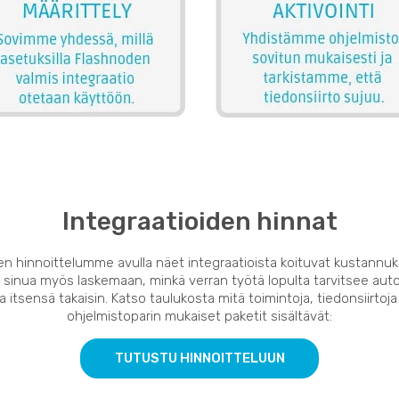
Integraatioiden hinnat
en hinnoittelumme avulla näet integraatioista koituvat kustannuk
 sinua myös laskemaan, minkä verran työtä lopulta tarvitsee auto
 itsensä takaisin. Katso taulukosta mitä toimintoja, tiedonsiirtoja
ohjelmistoparin mukaiset paketit sisältävät:
TUTUSTU HINNOITTELUUN