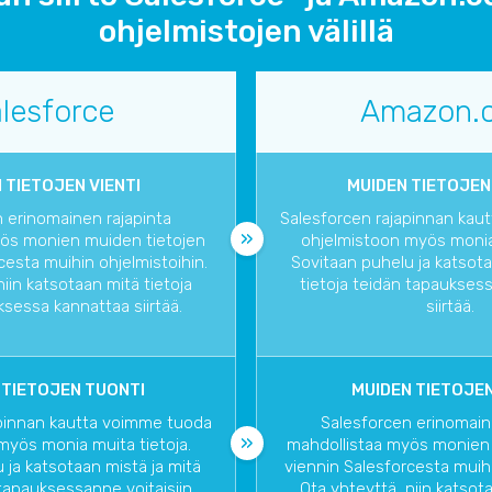
ohjelmistojen välillä
lesforce
Amazon.
 TIETOJEN VIENTI
MUIDEN TIETOJEN
 erinomainen rajapinta
Salesforcen rajapinnan kau
yös monien muiden tietojen
ohjelmistoon myös monia 
cesta muihin ohjelmistoihin.
Sovitaan puhelu ja katsota
niin katsotaan mitä tietoja
tietoja teidän tapauksess
sessa kannattaa siirtää.
siirtää.
 TIETOJEN TUONTI
MUIDEN TIETOJEN
apinnan kautta voimme tuoda
Salesforcen erinomain
myös monia muita tietoja.
mahdollistaa myös monien 
 ja katsotaan mistä ja mitä
viennin Salesforcesta muihi
 tapauksessanne voitaisiin
Ota yhteyttä, niin katsota