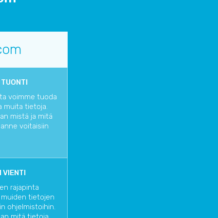
com
 TUONTI
tta voimme tuoda
muita tietoja.
an mistä ja mitä
anne voitaisiin
 VIENTI
en rajapinta
muiden tietojen
n ohjelmistoihin.
an mitä tietoja