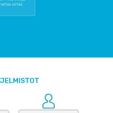
attaa siirtää.
HJELMISTOT