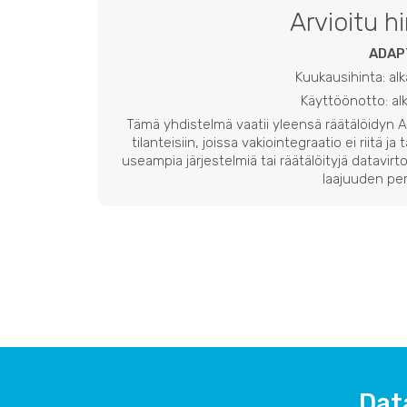
Arvioitu h
ADAP
Kuukausihinta: al
Käyttöönotto: a
Tämä yhdistelmä vaatii yleensä räätälöidyn
tilanteisiin, joissa vakiointegraatio ei riitä ja
useampia järjestelmiä tai räätälöityjä datavirto
laajuuden per
Dat