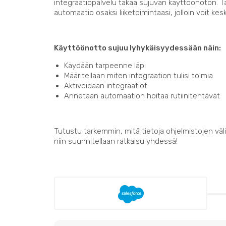
integraatiopalvelu takaa sujuvan käyttöönoton. 
automaatio osaksi liiketoimintaasi, jolloin voit kes
Käyttöönotto sujuu lyhykäisyydessään näin:
Käydään tarpeenne läpi
Määritellään miten integraation tulisi toimia
Aktivoidaan integraatiot
Annetaan automaation hoitaa rutiinitehtävät
Tutustu tarkemmin, mitä tietoja ohjelmistojen välil
niin suunnitellaan ratkaisu yhdessä!