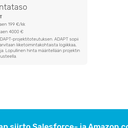
intataso
T
kaen 199 €/kk
lkaen 4000 €
 ADAPT-projektitoteutuksen. ADAPT sopii
 tarvitaan liiketoimintakohtaista logiikkaa,
ja. Lopullinen hinta määritellään projektin
usteella.
an siirto Salesforce- ja Amazon.c