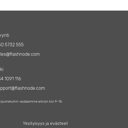
ynti
50 5732 555
les@flashnode.com
ki
4 1091 116
upport@flashnode.com
kipuheluihin vastaamme arkisin klo 9-15.
Yksityisyys ja evästeet