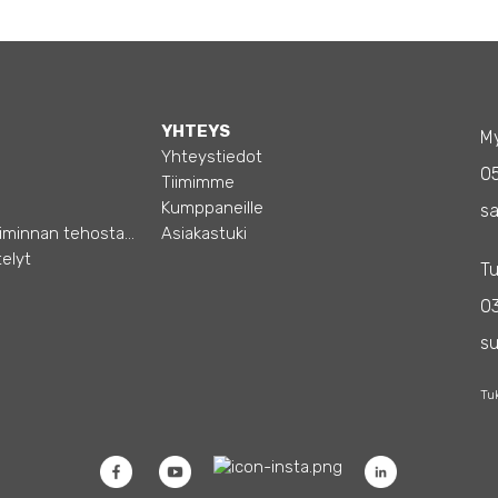
YHTEYS
My
Yhteystiedot
0
Tiimimme
Kumppaneille
sa
Opas – Liiketoiminnan tehostamiseen
Asiakastuki
elyt
Tu
03
s
Tu