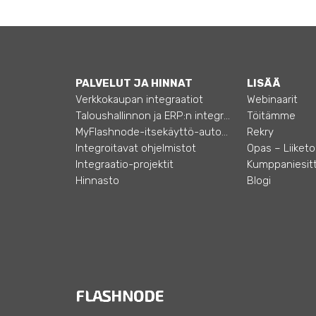
PALVELUT JA HINNAT
LISÄÄ
Verkkokaupan integraatiot
Webinaarit
Taloushallinnon ja ERP:n integraatiot
Töitämme
MyFlashnode-itsekäyttö-automaatio
Rekry
Integroitavat ohjelmistot
Integraatio-projektit
Kumppaniesitt
Hinnasto
Blogi