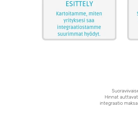
Suoraviivais
Hinnat auttavat
integraatio maksaa