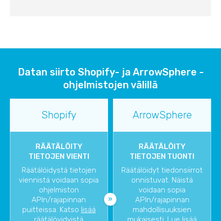
Datan siirto Shopify- ja ArrowSphere -
ohjelmistojen välillä
Shopify
ArrowSphere
RÄÄTÄLÖITY
RÄÄTÄLÖITY
TIETOJEN VIENTI
TIETOJEN TUONTI
Räätälöidystä tietojen
Räätälöidyt tiedonsiirrot
viennistä voidaan sopia
onnistuvat. Näistä
ohjelmiston
voidaan sopia
APIn/rajapinnan
APIn/rajapinnan
puitteissa. Katso
lisää
mahdollisuuksien
räätälöyidyistä
mukaisesti. Lue lisää