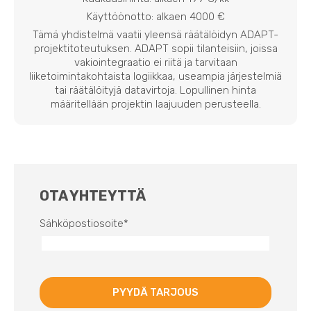
Käyttöönotto: alkaen 4000 €
Tämä yhdistelmä vaatii yleensä räätälöidyn ADAPT-
projektitoteutuksen. ADAPT sopii tilanteisiin, joissa
vakiointegraatio ei riitä ja tarvitaan
liiketoimintakohtaista logiikkaa, useampia järjestelmiä
tai räätälöityjä datavirtoja. Lopullinen hinta
määritellään projektin laajuuden perusteella.
OTA YHTEYTTÄ
Sähköpostiosoite
*