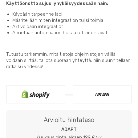
Käyttöönotto sujuu lyhykäisyydessään näin:
Käydään tarpeenne läpi
Määritellään miten integraation tulisi toimia
Aktivoidaan integraatiot
Annetaan automaation hoitaa rutiinitehtävät
Tutustu tarkemmin, mitä tietoja ohjelmistojen välillä
voidaan siirtää, tai ota suoraan yhteyttä, niin suunnitellaan
ratkaisu yhdessä!
Arvioitu hintataso
ADAPT
Kuukausihinta: alkaen 199 €/kk