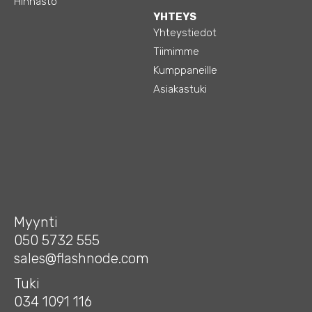
Hinnasto
YHTEYS
Yhteystiedot
Tiimimme
Kumppaneille
Asiakastuki
Myynti
050 5732 555
sales@flashnode.com
Tuki
034 1091 116