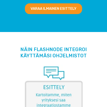
VARAA ILMAINEN ESITTELY
NÄIN FLASHNODE INTEGROI
KÄYTTÄMÄSI OHJELMISTOT