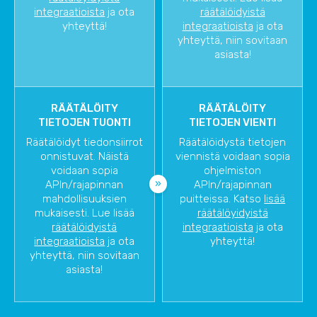
integraatioista
ja ota
räätälöidyistä
yhteyttä!
integraatioista
ja ota
yhteyttä, niin sovitaan
asiasta!
RÄÄTÄLÖITY
RÄÄTÄLÖITY
TIETOJEN TUONTI
TIETOJEN VIENTI
Räätälöidyt tiedonsiirrot
Räätälöidystä tietojen
onnistuvat. Näistä
viennistä voidaan sopia
voidaan sopia
ohjelmiston
APIn/rajapinnan
APIn/rajapinnan
mahdollisuuksien
puitteissa. Katso
lisää
mukaisesti. Lue lisää
räätälöyidyistä
räätälöidyistä
integraatioista
ja ota
integraatioista
ja ota
yhteyttä!
yhteyttä, niin sovitaan
asiasta!