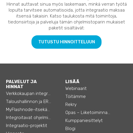
Hinnat auttavat sinua myös laskemaan, minkä verran työtä
lopulta tarvitsee automatisoida, jotta integraatio maksaa
itsensä takaisin. Katso taulukosta mitä toimintoja,
tiedonsiirtoja ja palveluja tämän ohjelmistoparin mukaiset
paketit sisältävät:
TUTUSTU HINNOITTELUUN
PALVELUT JA
LISÄÄ
HINNAT
Webinaarit
Verkkokaupan integraatiot
Töitämme
Taloushallinnon ja ERP:n integraatiot
Rekry
MyFlashnode-itsekäyttö-automaatio
Opas – Liiketoiminnan tehostamiseen
Integroitavat ohjelmistot
Kumppaniesittelyt
Integraatio-projektit
Blogi