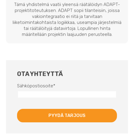
Tämä yhdistelmä vaatii yleensä räätälöidyn ADAPT-
projektitoteutuksen. ADAPT sopii tilanteisiin, joissa
vakiointegraatio ei riitä ja tarvitaan
liiketoimintakohtaista logiikkaa, useampia järjestelmiä
tai räätälöityjä datavirtoja. Lopullinen hinta
määritellään projektin laajuuden perusteella.
OTA YHTEYTTÄ
Sähköpostiosoite
*