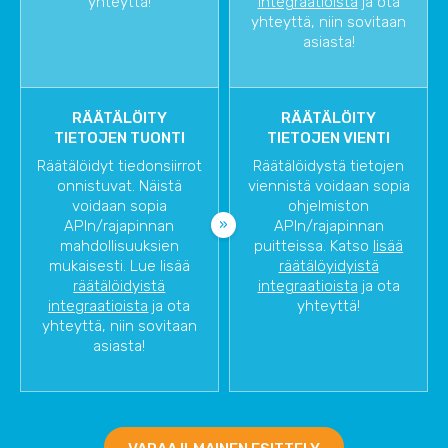
yhteyttä!
integraatioista
ja ota
yhteyttä, niin sovitaan
asiasta!
RÄÄTÄLÖITY
RÄÄTÄLÖITY
TIETOJEN TUONTI
TIETOJEN VIENTI
Räätälöidyt tiedonsiirrot
Räätälöidystä tietojen
onnistuvat. Näistä
viennistä voidaan sopia
voidaan sopia
ohjelmiston
APIn/rajapinnan
APIn/rajapinnan
mahdollisuuksien
puitteissa. Katso
lisää
mukaisesti. Lue lisää
räätälöyidyistä
räätälöidyistä
integraatioista
ja ota
integraatioista
ja ota
yhteyttä!
yhteyttä, niin sovitaan
asiasta!