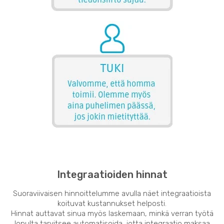
Integraatioiden hinnat
Suoraviivaisen hinnoittelumme avulla näet integraatioista
koituvat kustannukset helposti.
Hinnat auttavat sinua myös laskemaan, minkä verran työtä
lopulta tarvitsee automatisoida, jotta integraatio maksaa