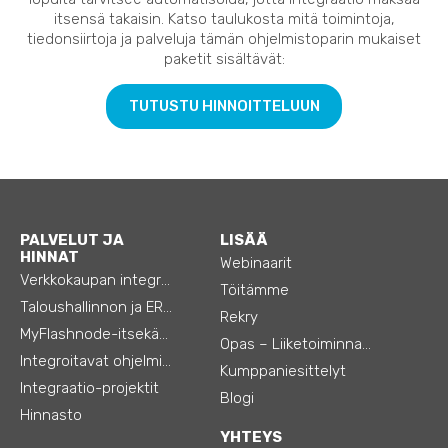
itsensä takaisin. Katso taulukosta mitä toimintoja,
tiedonsiirtoja ja palveluja tämän ohjelmistoparin mukaiset
paketit sisältävät:
TUTUSTU HINNOITTELUUN
PALVELUT JA
LISÄÄ
HINNAT
Webinaarit
Verkkokaupan integraatiot
Töitämme
Taloushallinnon ja ERP:n integraatiot
Rekry
MyFlashnode-itsekäyttö-automaatio
Opas – Liiketoiminnan tehostamiseen
Integroitavat ohjelmistot
Kumppaniesittelyt
Integraatio-projektit
Blogi
Hinnasto
YHTEYS