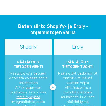
Datan siirto Shopify- ja Erply -
ohjelmistojen välillä
Shopify
Erply
RÄÄTÄLÖITY
RÄÄTÄLÖITY
TIETOJEN VIENTI
TIETOJEN TUONTI
Räätälöidystä tietojen
Räätälöidyt tiedonsiirrot
viennistä voidaan sopia
onnistuvat. Näistä
ohjelmiston
voidaan sopia
APIn/rajapinnan
APIn/rajapinnan
puitteissa. Katso
lisää
mahdollisuuksien
räätälöyidyistä
mukaisesti. Lue lisää
integraatioista
ja ota
räätälöidyistä