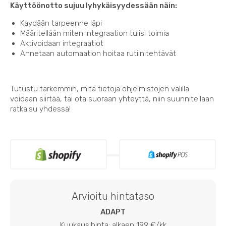
Käyttöönotto sujuu lyhykäisyydessään näin:
Käydään tarpeenne läpi
Määritellään miten integraation tulisi toimia
Aktivoidaan integraatiot
Annetaan automaation hoitaa rutiinitehtävät
Tutustu tarkemmin, mitä tietoja ohjelmistojen välillä
voidaan siirtää, tai ota suoraan yhteyttä, niin suunnitellaan
ratkaisu yhdessä!
Arvioitu hintataso
ADAPT
Kuukausihinta: alkaen 199 €/kk