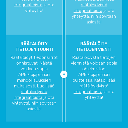
integraatioista
ja ota
räätälöidyistä
yhteyttä!
integraatioista
ja ota
yhteyttä, niin sovitaan
asiasta!
RÄÄTÄLÖITY
RÄÄTÄLÖITY
TIETOJEN TUONTI
TIETOJEN VIENTI
Räätälöidyt tiedonsiirrot
Räätälöidystä tietojen
onnistuvat. Näistä
viennistä voidaan sopia
voidaan sopia
ohjelmiston
APIn/rajapinnan
APIn/rajapinnan
mahdollisuuksien
puitteissa. Katso
lisää
mukaisesti. Lue lisää
räätälöyidyistä
räätälöidyistä
integraatioista
ja ota
integraatioista
ja ota
yhteyttä!
yhteyttä, niin sovitaan
asiasta!