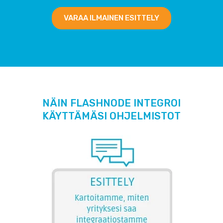
VARAA ILMAINEN ESITTELY
NÄIN FLASHNODE INTEGROI
KÄYTTÄMÄSI OHJELMISTOT