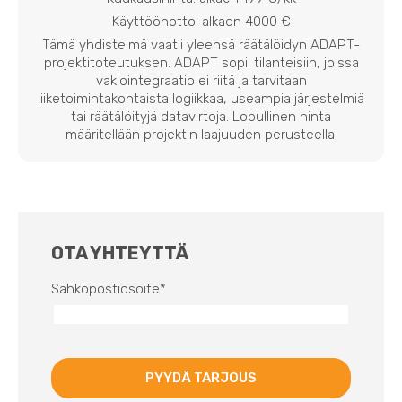
Käyttöönotto: alkaen 4000 €
Tämä yhdistelmä vaatii yleensä räätälöidyn ADAPT-
projektitoteutuksen. ADAPT sopii tilanteisiin, joissa
vakiointegraatio ei riitä ja tarvitaan
liiketoimintakohtaista logiikkaa, useampia järjestelmiä
tai räätälöityjä datavirtoja. Lopullinen hinta
määritellään projektin laajuuden perusteella.
OTA YHTEYTTÄ
Sähköpostiosoite
*