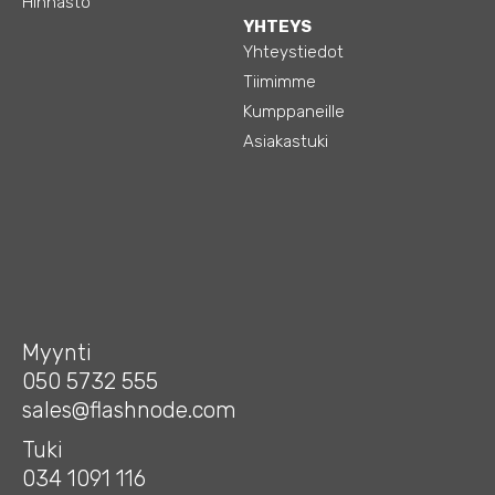
Hinnasto
YHTEYS
Yhteystiedot
Tiimimme
Kumppaneille
Asiakastuki
Myynti
050 5732 555
sales@flashnode.com
Tuki
034 1091 116