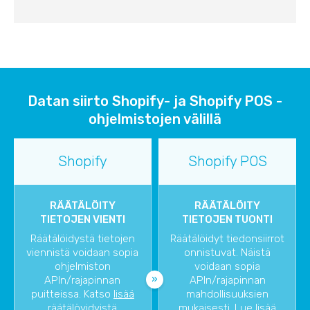
Datan siirto Shopify- ja Shopify POS -
ohjelmistojen välillä
Shopify
Shopify POS
RÄÄTÄLÖITY
RÄÄTÄLÖITY
TIETOJEN VIENTI
TIETOJEN TUONTI
Räätälöidystä tietojen
Räätälöidyt tiedonsiirrot
viennistä voidaan sopia
onnistuvat. Näistä
ohjelmiston
voidaan sopia
APIn/rajapinnan
APIn/rajapinnan
puitteissa. Katso
lisää
mahdollisuuksien
räätälöyidyistä
mukaisesti. Lue lisää