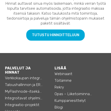
Hinnat auttavat sinua myös laskemaan, minkä verran työtä
lopulta tarvitsee automatisoida, jotta integraatio maksaa
itsensä takaisin. Katso taulukosta mitä toimintoja,
tiedonsiirtoja ja palveluja tämän ohjelmistoparin mukaiset
paketit sisältävät:
TUTUSTU HINNOITTELUUN
PALVELUT JA
LISÄÄ
HINNAT
Webinaarit
Verkkokaupan integraatiot
Töitämme
Taloushallinnon ja ERP:n integraatiot
Rekry
MyFlashnode-itsekäyttö-automaatio
Opas – Liiketoiminnan tehostamiseen
Integroitavat ohjelmistot
Kumppaniesittelyt
Integraatio-projektit
Blogi