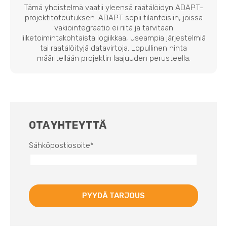
Tämä yhdistelmä vaatii yleensä räätälöidyn ADAPT-
projektitoteutuksen. ADAPT sopii tilanteisiin, joissa
vakiointegraatio ei riitä ja tarvitaan
liiketoimintakohtaista logiikkaa, useampia järjestelmiä
tai räätälöityjä datavirtoja. Lopullinen hinta
määritellään projektin laajuuden perusteella.
OTA YHTEYTTÄ
Sähköpostiosoite
*