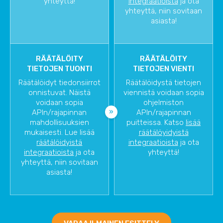
yhteyttä!
integraatioista
ja ota
yhteyttä, niin sovitaan
asiasta!
RÄÄTÄLÖITY
RÄÄTÄLÖITY
TIETOJEN TUONTI
TIETOJEN VIENTI
Räätälöidyt tiedonsiirrot
Räätälöidystä tietojen
onnistuvat. Näistä
viennistä voidaan sopia
voidaan sopia
ohjelmiston
APIn/rajapinnan
APIn/rajapinnan
mahdollisuuksien
puitteissa. Katso
lisää
mukaisesti. Lue lisää
räätälöyidyistä
räätälöidyistä
integraatioista
ja ota
integraatioista
ja ota
yhteyttä!
yhteyttä, niin sovitaan
asiasta!