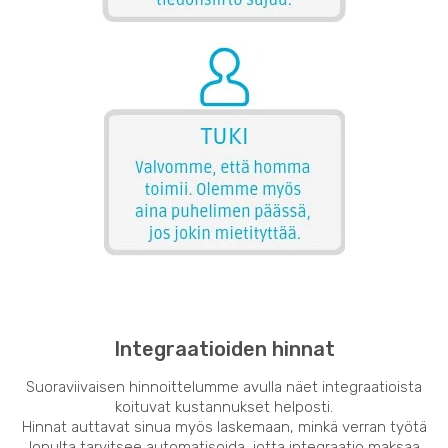
Integraatioiden hinnat
Suoraviivaisen hinnoittelumme avulla näet integraatioista
koituvat kustannukset helposti.
Hinnat auttavat sinua myös laskemaan, minkä verran työtä
lopulta tarvitsee automatisoida, jotta integraatio maksaa