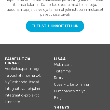
itsensä takaisin. Katso taulukosta mitä toimintoja,
tiedonsiirtoja ja palveluja tämän ohjelmistoparin mukaiset
paketit sisältävät:
TUTUSTU HINNOITTELUUN
PALVELUT JA
LISÄÄ
HINNAT
Webinaarit
Verkkokaupan integraatiot
Töitämme
Taloushallinnon ja ERP:n integraatiot
Rekry
MyFlashnode-itsekäyttö-automaatio
Opas – Liiketoiminnan tehostamiseen
Integroitavat ohjelmistot
Kumppaniesittelyt
Integraatio-projektit
Blogi
Hinnasto
YHTEYS