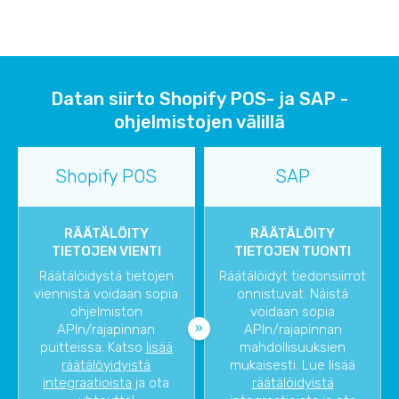
Datan siirto Shopify POS- ja SAP -
ohjelmistojen välillä
Shopify POS
SAP
RÄÄTÄLÖITY
RÄÄTÄLÖITY
TIETOJEN VIENTI
TIETOJEN TUONTI
Räätälöidystä tietojen
Räätälöidyt tiedonsiirrot
viennistä voidaan sopia
onnistuvat. Näistä
ohjelmiston
voidaan sopia
APIn/rajapinnan
APIn/rajapinnan
puitteissa. Katso
lisää
mahdollisuuksien
räätälöyidyistä
mukaisesti. Lue lisää
integraatioista
ja ota
räätälöidyistä