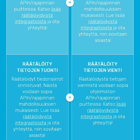
APIn/rajapinnan
APIn/rajapinnan
puitteissa. Katso
lisää
mahdollisuuksien
räätälöyidyistä
mukaisesti. Lue lisää
integraatioista
ja ota
räätälöidyistä
yhteyttä!
integraatioista
ja ota
yhteyttä, niin sovitaan
asiasta!
RÄÄTÄLÖITY
RÄÄTÄLÖITY
TIETOJEN TUONTI
TIETOJEN VIENTI
Räätälöidyt tiedonsiirrot
Räätälöidystä tietojen
onnistuvat. Näistä
viennistä voidaan sopia
voidaan sopia
ohjelmiston
APIn/rajapinnan
APIn/rajapinnan
mahdollisuuksien
puitteissa. Katso
lisää
mukaisesti. Lue lisää
räätälöyidyistä
räätälöidyistä
integraatioista
ja ota
integraatioista
ja ota
yhteyttä!
yhteyttä, niin sovitaan
asiasta!