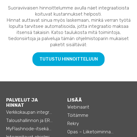
Suoraviivaisen hinnoittelumme avulla näet integraatioista
koituvat kustannukset helposti.
Hinnat auttavat sinua myös laskemaan, minkä verran työtä
lopulta tarvitsee automatisoida, jotta integraatio maksaa
itsensä takaisin. Katso taulukosta mitä toimintoja,
tiedonsiirtoja ja palveluja tämän ohjelmistoparin mukaiset
paketit sisältävät:
TUTUSTU HINNOITTELUUN
PALVELUT JA
LISÄÄ
HINNAT
Webinaarit
Verkkokaupan integraatiot
Töitämme
Taloushallinnon ja ERP:n integraatiot
Rekry
MyFlashnode-itsekäyttö-automaatio
Opas – Liiketoiminnan tehostamiseen
Integroitavat ohjelmistot