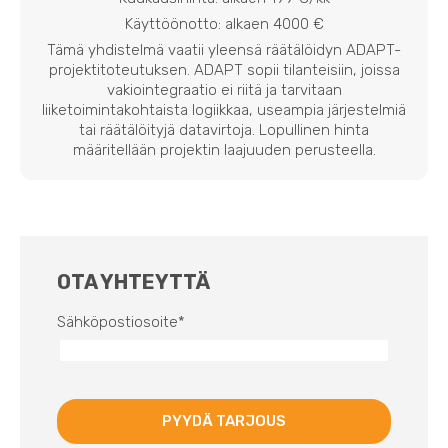
Käyttöönotto: alkaen 4000 €
Tämä yhdistelmä vaatii yleensä räätälöidyn ADAPT-
projektitoteutuksen. ADAPT sopii tilanteisiin, joissa
vakiointegraatio ei riitä ja tarvitaan
liiketoimintakohtaista logiikkaa, useampia järjestelmiä
tai räätälöityjä datavirtoja. Lopullinen hinta
määritellään projektin laajuuden perusteella.
OTA YHTEYTTÄ
Sähköpostiosoite
*