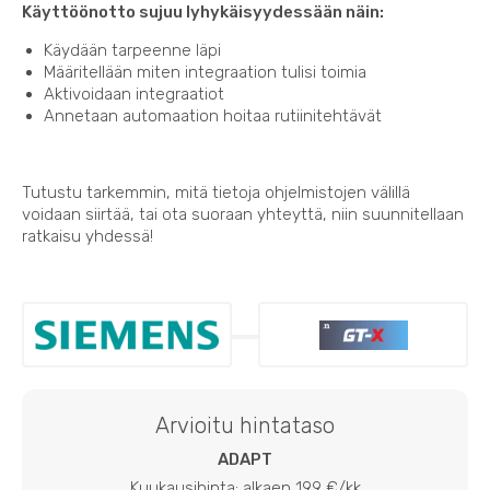
Käyttöönotto sujuu lyhykäisyydessään näin:
Käydään tarpeenne läpi
Määritellään miten integraation tulisi toimia
Aktivoidaan integraatiot
Annetaan automaation hoitaa rutiinitehtävät
Tutustu tarkemmin, mitä tietoja ohjelmistojen välillä
voidaan siirtää, tai ota suoraan yhteyttä, niin suunnitellaan
ratkaisu yhdessä!
Arvioitu hintataso
ADAPT
Kuukausihinta: alkaen 199 €/kk