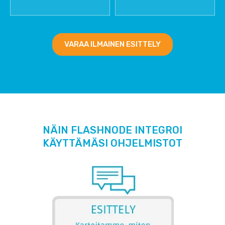
VARAA ILMAINEN ESITTELY
NÄIN FLASHNODE INTEGROI
KÄYTTÄMÄSI OHJELMISTOT