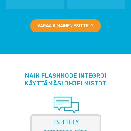
VARAA ILMAINEN ESITTELY
NÄIN FLASHNODE INTEGROI
KÄYTTÄMÄSI OHJELMISTOT