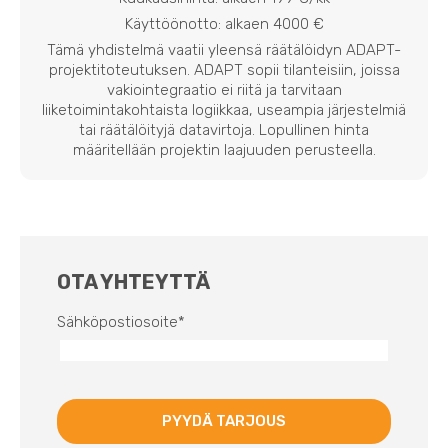
Käyttöönotto: alkaen 4000 €
Tämä yhdistelmä vaatii yleensä räätälöidyn ADAPT-
projektitoteutuksen. ADAPT sopii tilanteisiin, joissa
vakiointegraatio ei riitä ja tarvitaan
liiketoimintakohtaista logiikkaa, useampia järjestelmiä
tai räätälöityjä datavirtoja. Lopullinen hinta
määritellään projektin laajuuden perusteella.
OTA YHTEYTTÄ
Sähköpostiosoite
*