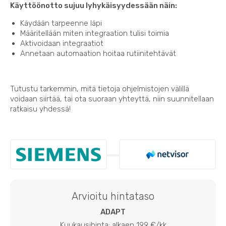
Käyttöönotto sujuu lyhykäisyydessään näin:
Käydään tarpeenne läpi
Määritellään miten integraation tulisi toimia
Aktivoidaan integraatiot
Annetaan automaation hoitaa rutiinitehtävät
Tutustu tarkemmin, mitä tietoja ohjelmistojen välillä
voidaan siirtää, tai ota suoraan yhteyttä, niin suunnitellaan
ratkaisu yhdessä!
Arvioitu hintataso
ADAPT
Kuukausihinta: alkaen 199 €/kk