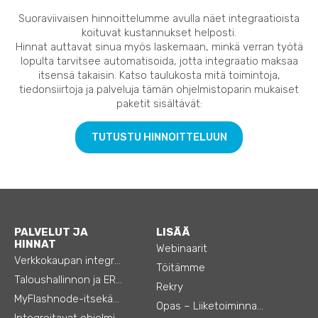
Suoraviivaisen hinnoittelumme avulla näet integraatioista
koituvat kustannukset helposti.
Hinnat auttavat sinua myös laskemaan, minkä verran työtä
lopulta tarvitsee automatisoida, jotta integraatio maksaa
itsensä takaisin. Katso taulukosta mitä toimintoja,
tiedonsiirtoja ja palveluja tämän ohjelmistoparin mukaiset
paketit sisältävät:
TUTUSTU HINNOITTELUUN
PALVELUT JA
LISÄÄ
HINNAT
Webinaarit
Verkkokaupan integraatiot
Töitämme
Taloushallinnon ja ERP:n integraatiot
Rekry
MyFlashnode-itsekäyttö-automaatio
Opas – Liiketoiminnan tehostamiseen
Integroitavat ohjelmistot