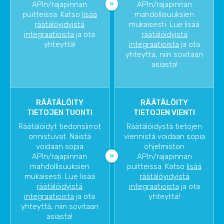
APIn/rajapinnan
APIn/rajapinnan
puitteissa. Katso
lisää
mahdollisuuksien
räätälöyidyistä
mukaisesti. Lue lisää
integraatioista
ja ota
räätälöidyistä
yhteyttä!
integraatioista
ja ota
yhteyttä, niin sovitaan
asiasta!
RÄÄTÄLÖITY
RÄÄTÄLÖITY
TIETOJEN TUONTI
TIETOJEN VIENTI
Räätälöidyt tiedonsiirrot
Räätälöidystä tietojen
onnistuvat. Näistä
viennistä voidaan sopia
voidaan sopia
ohjelmiston
APIn/rajapinnan
APIn/rajapinnan
mahdollisuuksien
puitteissa. Katso
lisää
mukaisesti. Lue lisää
räätälöyidyistä
räätälöidyistä
integraatioista
ja ota
integraatioista
ja ota
yhteyttä!
yhteyttä, niin sovitaan
asiasta!