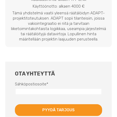
Käyttöönotto: alkaen 4000 €
Tämä yhdistelmä vaatii yleensä räätälöidyn ADAPT-
projektitoteutuksen. ADAPT sopii tilanteisiin, joissa
vakiointegraatio ei riitä ja tarvitaan
liiketoimintakohtaista logiikkaa, useampia järjestelmiä
tai räätälöityjä datavirtoja. Lopullinen hinta
määritellään projektin laajuuden perusteella.
OTA YHTEYTTÄ
Sähköpostiosoite
*