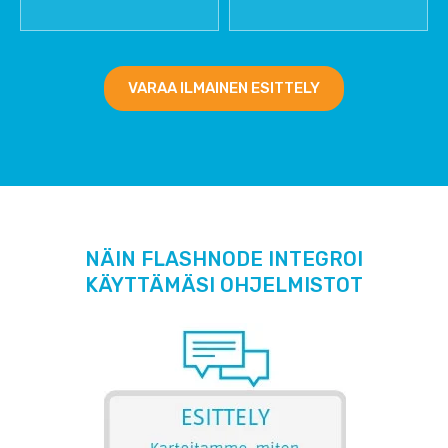
VARAA ILMAINEN ESITTELY
NÄIN FLASHNODE INTEGROI
KÄYTTÄMÄSI OHJELMISTOT