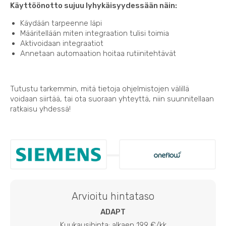
Käyttöönotto sujuu lyhykäisyydessään näin:
Käydään tarpeenne läpi
Määritellään miten integraation tulisi toimia
Aktivoidaan integraatiot
Annetaan automaation hoitaa rutiinitehtävät
Tutustu tarkemmin, mitä tietoja ohjelmistojen välillä
voidaan siirtää, tai ota suoraan yhteyttä, niin suunnitellaan
ratkaisu yhdessä!
Arvioitu hintataso
ADAPT
Kuukausihinta: alkaen 199 €/kk