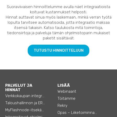
Suoraviivaisen hinnoittelumme avulla näet integraatioista
koituvat kustannukset helposti.
Hinnat auttavat sinua myös laskemaan, minkä verran työtä
lopulta tarvitsee automatisoida, jotta integraatio maksaa
itsensä takaisin. Katso taulukosta mitä toimintoja,
tiedonsiirtoja ja palveluja tämän ohjelmistoparin mukaiset
paketit sisältävät:
TUTUSTU HINNOITTELUUN
PALVELUT JA
LISÄÄ
HINNAT
Webinaarit
Verkkokaupan integraatiot
Töitämme
Taloushallinnon ja ERP:n integraatiot
Rekry
MyFlashnode-itsekäyttö-automaatio
Opas – Liiketoiminnan tehostamiseen
Integroitavat ohjelmistot