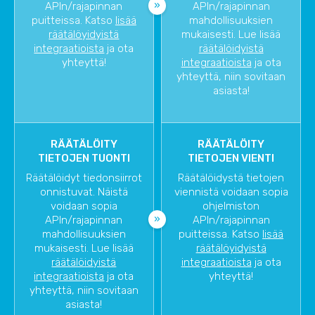
APIn/rajapinnan
APIn/rajapinnan
puitteissa. Katso
lisää
mahdollisuuksien
räätälöyidyistä
mukaisesti. Lue lisää
integraatioista
ja ota
räätälöidyistä
yhteyttä!
integraatioista
ja ota
yhteyttä, niin sovitaan
asiasta!
RÄÄTÄLÖITY
RÄÄTÄLÖITY
TIETOJEN TUONTI
TIETOJEN VIENTI
Räätälöidyt tiedonsiirrot
Räätälöidystä tietojen
onnistuvat. Näistä
viennistä voidaan sopia
voidaan sopia
ohjelmiston
APIn/rajapinnan
APIn/rajapinnan
mahdollisuuksien
puitteissa. Katso
lisää
mukaisesti. Lue lisää
räätälöyidyistä
räätälöidyistä
integraatioista
ja ota
integraatioista
ja ota
yhteyttä!
yhteyttä, niin sovitaan
asiasta!