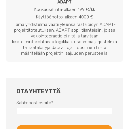
ADAPT
Kuukausihinta: alkaen 199 €/kk
Käyttöönotto: alkaen 4000 €
Tämä yhdistelmä vaatii yleensä räätälöidyn ADAPT-
projektitoteutuksen. ADAPT sopii tilanteisiin, joissa
vakiointegraatio ei riitä ja tarvitaan
liiketoimintakohtaista logiikkaa, useampia järjestelmiä
tai räätälöityjä datavirtoja. Lopullinen hinta
määritellään projektin laajuuden perusteella.
OTA YHTEYTTÄ
Sähköpostiosoite
*