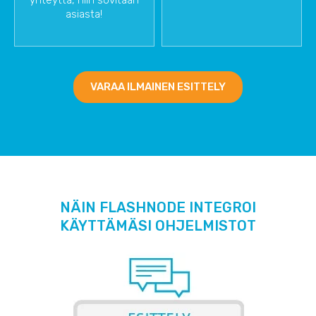
asiasta!
VARAA ILMAINEN ESITTELY
NÄIN FLASHNODE INTEGROI
KÄYTTÄMÄSI OHJELMISTOT