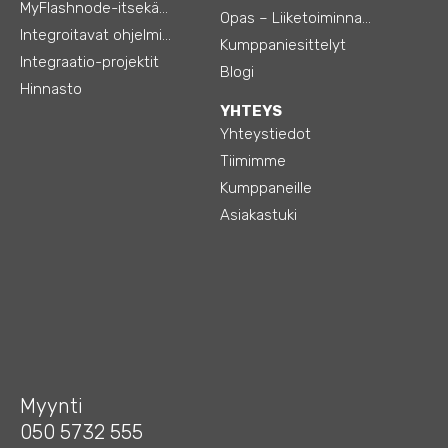
MyFlashnode-itsekäyttö-automaatio
Opas – Liiketoiminnan tehostamiseen
Integroitavat ohjelmistot
Kumppaniesittelyt
Integraatio-projektit
Blogi
Hinnasto
YHTEYS
Yhteystiedot
Tiimimme
Kumppaneille
Asiakastuki
Myynti
050 5732 555