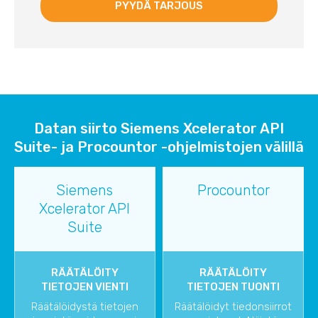
Datan siirto Siemens Xcelerator API
Suite- ja Procountor -ohjelmistojen välillä
Siemens
Procountor
Xcelerator API
Suite
RÄÄTÄLÖITY
RÄÄTÄLÖITY
TIETOJEN VIENTI
TIETOJEN TUONTI
Räätälöidystä tietojen
Räätälöidyt tiedonsiirrot