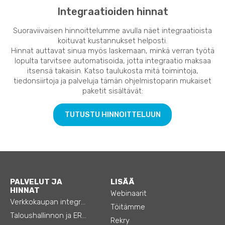
Integraatioiden hinnat
Suoraviivaisen hinnoittelumme avulla näet integraatioista
koituvat kustannukset helposti.
Hinnat auttavat sinua myös laskemaan, minkä verran työtä
lopulta tarvitsee automatisoida, jotta integraatio maksaa
itsensä takaisin. Katso taulukosta mitä toimintoja,
tiedonsiirtoja ja palveluja tämän ohjelmistoparin mukaiset
paketit sisältävät:
TUTUSTU HINNOITTELUUN
PALVELUT JA
LISÄÄ
HINNAT
Webinaarit
Verkkokaupan integraatiot
Töitämme
Taloushallinnon ja ERP:n integraatiot
Rekry