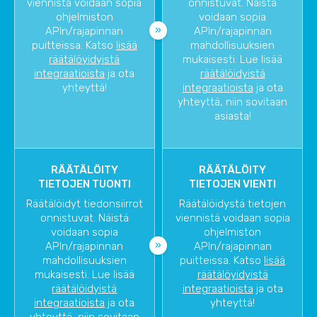
viennistä voidaan sopia
onnistuvat. Näistä
ohjelmiston
voidaan sopia
APIn/rajapinnan
APIn/rajapinnan
puitteissa. Katso
lisää
mahdollisuuksien
räätälöyidyistä
mukaisesti. Lue lisää
integraatioista
ja ota
räätälöidyistä
yhteyttä!
integraatioista
ja ota
yhteyttä, niin sovitaan
asiasta!
RÄÄTÄLÖITY
RÄÄTÄLÖITY
TIETOJEN TUONTI
TIETOJEN VIENTI
Räätälöidyt tiedonsiirrot
Räätälöidystä tietojen
onnistuvat. Näistä
viennistä voidaan sopia
voidaan sopia
ohjelmiston
APIn/rajapinnan
APIn/rajapinnan
mahdollisuuksien
puitteissa. Katso
lisää
mukaisesti. Lue lisää
räätälöyidyistä
räätälöidyistä
integraatioista
ja ota
integraatioista
ja ota
yhteyttä!
yhteyttä, niin sovitaan