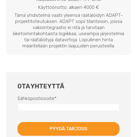
Käyttöönotto: alkaen 4000 €
Tämä yhdistelmä vaatii yleensä räätälöidyn ADAPT-
projektitoteutuksen. ADAPT sopii tilanteisiin, joissa
vakiointegraatio ei riitä ja tarvitaan
liiketoimintakohtaista logiikkaa, useampia järjestelmiä
tai räätälöityjä datavirtoja. Lopullinen hinta
määritellään projektin laajuuden perusteella.
OTA YHTEYTTÄ
Sähköpostiosoite
*