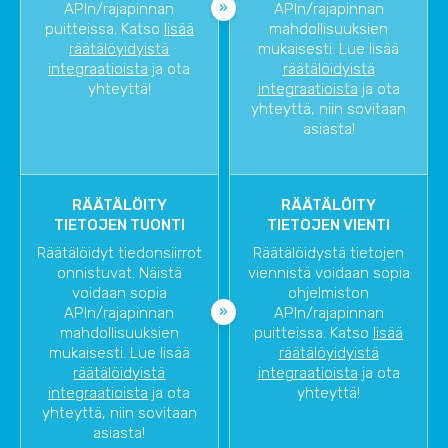
APIn/rajapinnan
APIn/rajapinnan
puitteissa. Katso
lisää
mahdollisuuksien
räätälöyidyistä
mukaisesti. Lue lisää
integraatioista
ja ota
räätälöidyistä
yhteyttä!
integraatioista
ja ota
yhteyttä, niin sovitaan
asiasta!
RÄÄTÄLÖITY
RÄÄTÄLÖITY
TIETOJEN TUONTI
TIETOJEN VIENTI
Räätälöidyt tiedonsiirrot
Räätälöidystä tietojen
onnistuvat. Näistä
viennistä voidaan sopia
voidaan sopia
ohjelmiston
APIn/rajapinnan
APIn/rajapinnan
mahdollisuuksien
puitteissa. Katso
lisää
mukaisesti. Lue lisää
räätälöyidyistä
räätälöidyistä
integraatioista
ja ota
integraatioista
ja ota
yhteyttä!
yhteyttä, niin sovitaan
asiasta!