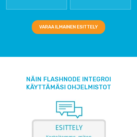
VARAA ILMAINEN ESITTELY
NÄIN FLASHNODE INTEGROI
KÄYTTÄMÄSI OHJELMISTOT