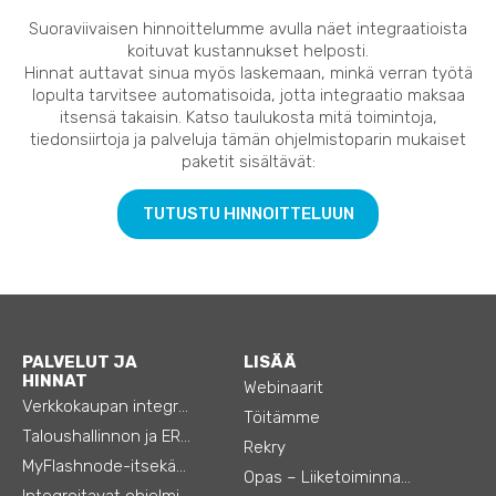
Suoraviivaisen hinnoittelumme avulla näet integraatioista
koituvat kustannukset helposti.
Hinnat auttavat sinua myös laskemaan, minkä verran työtä
lopulta tarvitsee automatisoida, jotta integraatio maksaa
itsensä takaisin. Katso taulukosta mitä toimintoja,
tiedonsiirtoja ja palveluja tämän ohjelmistoparin mukaiset
paketit sisältävät:
TUTUSTU HINNOITTELUUN
PALVELUT JA
LISÄÄ
HINNAT
Webinaarit
Verkkokaupan integraatiot
Töitämme
Taloushallinnon ja ERP:n integraatiot
Rekry
MyFlashnode-itsekäyttö-automaatio
Opas – Liiketoiminnan tehostamiseen
Integroitavat ohjelmistot