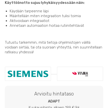
Käyttöönotto sujuu lyhykäisyydessään näin:
Käydään tarpeenne läpi
Määritellään miten integraation tulisi toimia
Aktivoidaan integraatiot
Annetaan automaation hoitaa rutiinitehtävät
Tutustu tarkemmin, mitä tietoja ohjelmistojen välillä
voidaan siirtää, tai ota suoraan yhteyttä, niin suunnitellaan
ratkaisu yhdessä!
Arvioitu hintataso
ADAPT
Kuukausihinta: alkaen 199 €/kk