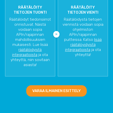
RÄÄTÄLÖITY
RÄÄTÄLÖITY
TIETOJEN TUONTI
TIETOJEN VIENTI
Räätälöidyt tiedonsiirrot
Räätälöidystä tietojen
onnistuvat. Näistä
viennistä voidaan sopia
voidaan sopia
ohjelmiston
APIn/rajapinnan
APIn/rajapinnan
mahdollisuuksien
puitteissa. Katso
lisää
mukaisesti. Lue lisää
räätälöyidyistä
räätälöidyistä
integraatioista
ja ota
integraatioista
ja ota
yhteyttä!
yhteyttä, niin sovitaan
asiasta!
VARAA ILMAINEN ESITTELY