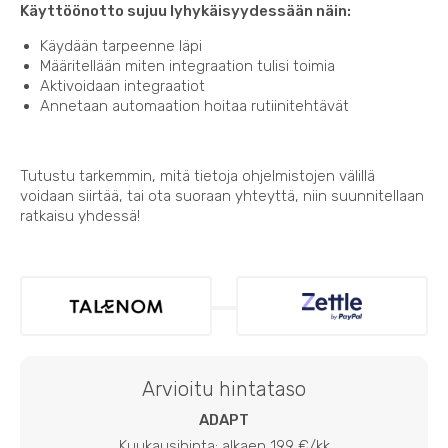
Käyttöönotto sujuu lyhykäisyydessään näin:
Käydään tarpeenne läpi
Määritellään miten integraation tulisi toimia
Aktivoidaan integraatiot
Annetaan automaation hoitaa rutiinitehtävät
Tutustu tarkemmin, mitä tietoja ohjelmistojen välillä
voidaan siirtää, tai ota suoraan yhteyttä, niin suunnitellaan
ratkaisu yhdessä!
Arvioitu hintataso
ADAPT
Kuukausihinta: alkaen 199 €/kk