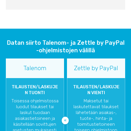
Datan siirto Talenom- ja Zettle by PayPal
-ohjelmistojen välillä
Talenom
Zettle by PayPal
TILAUSTEN/LASKUJE
TILAUSTEN/LASKUJE
N TUONTI
N VIENTI
Toisessa ohjelmistossa
Maksetut tai
luodut tilaukset tai
laskutettavat tilaukset
laskut tuodaan
lähetetään asiakas-,
asiakastietoineen ja
tuote-, hinta- ja
käsitellään sovittujen
toimitustietoineen
asetusten mukaisesti.
toiseen ohjelmistoon.