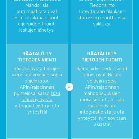
Mahdollisia
Tiedonsiirto
automaatioita ovat
toteutetaan tilauksen
esim. asiakkaan luonti,
statuksen muuttuessa
kirjanpidon tiliöinti,
valituksi.
laskujen lähetys.
RÄÄTÄLÖITY
RÄÄTÄLÖITY
TIETOJEN VIENTI
TIETOJEN TUONTI
Räätälöidystä tietojen
Räätälöidyt tiedonsiirrot
viennistä voidaan sopia
onnistuvat. Näistä
ohjelmiston
voidaan sopia
APIn/rajapinnan
APIn/rajapinnan
puitteissa. Katso
lisää
mahdollisuuksien
räätälöyidyistä
mukaisesti. Lue lisää
integraatioista
ja ota
räätälöidyistä
yhteyttä!
integraatioista
ja ota
yhteyttä, niin sovitaan
asiasta!