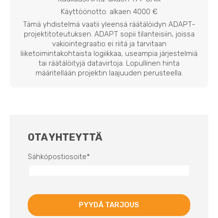
Käyttöönotto: alkaen 4000 €
Tämä yhdistelmä vaatii yleensä räätälöidyn ADAPT-
projektitoteutuksen. ADAPT sopii tilanteisiin, joissa
vakiointegraatio ei riitä ja tarvitaan
liiketoimintakohtaista logiikkaa, useampia järjestelmiä
tai räätälöityjä datavirtoja. Lopullinen hinta
määritellään projektin laajuuden perusteella.
OTA YHTEYTTÄ
Sähköpostiosoite
*