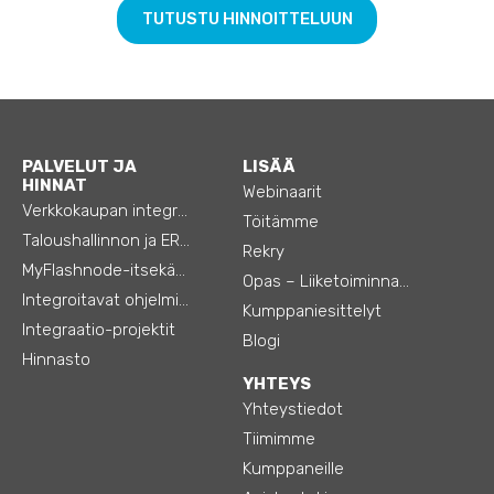
TUTUSTU HINNOITTELUUN
PALVELUT JA
LISÄÄ
HINNAT
Webinaarit
Verkkokaupan integraatiot
Töitämme
Taloushallinnon ja ERP:n integraatiot
Rekry
MyFlashnode-itsekäyttö-automaatio
Opas – Liiketoiminnan tehostamiseen
Integroitavat ohjelmistot
Kumppaniesittelyt
Integraatio-projektit
Blogi
Hinnasto
YHTEYS
Yhteystiedot
Tiimimme
Kumppaneille