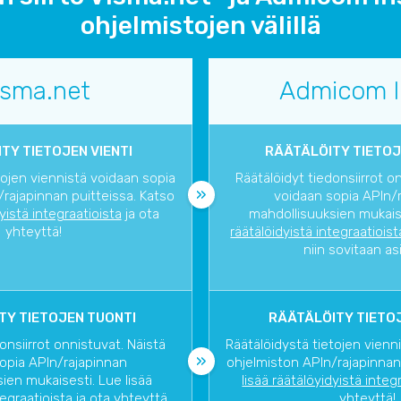
ohjelmistojen välillä
isma.net
Admicom I
TY TIETOJEN VIENTI
RÄÄTÄLÖITY TIETOJ
tojen viennistä voidaan sopia
Räätälöidyt tiedonsiirrot o
rajapinnan puitteissa. Katso
voidaan sopia APIn/
dyistä integraatioista
ja ota
mahdollisuuksien mukaise
yhteyttä!
räätälöidyistä integraatioist
niin sovitaan as
TY TIETOJEN TUONTI
RÄÄTÄLÖITY TIETOJ
onsiirrot onnistuvat. Näistä
Räätälöidystä tietojen vienn
opia APIn/rajapinnan
ohjelmiston APIn/rajapinnan
ien mukaisesti. Lue lisää
lisää räätälöyidyistä integ
tegraatioista
ja ota yhteyttä,
yhteyttä!