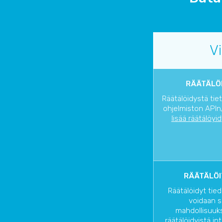
V
RÄÄTÄLÖI
Räätälöidystä tie
ohjelmiston APIn/
lisää räätälöyi
RÄÄTÄLÖI
Räätälöidyt tied
voidaan s
mahdollisuuks
räätälöidyistä in