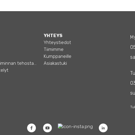
YHTEYS
My
Yhteystiedot
0
Tiimimme
Kumppaneille
sa
Opas – Liiketoiminnan tehostamiseen
Asiakastuki
elyt
Tu
03
s
Tu