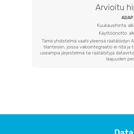
Arvioitu h
ADAP
Kuukausihinta: al
Käyttöönotto: a
Tämä yhdistelmä vaatii yleensä räätälöidyn
tilanteisiin, joissa vakiointegraatio ei riitä ja
useampia järjestelmiä tai räätälöityjä datavirto
laajuuden per
Data