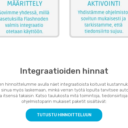
Integraatioiden hinnat
en hinnoittelumme avulla näet integraatioista koituvat kustannuk
 sinua myös laskemaan, minkä verran työtä lopulta tarvitsee auto
 itsensä takaisin. Katso taulukosta mitä toimintoja, tiedonsiirtoja
ohjelmistoparin mukaiset paketit sisältävät:
TUTUSTU HINNOITTELUUN