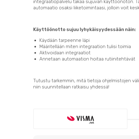
integraatiopalvelu takaa sujuvan käyttöönoton. 
automaatio osaksi liiketoimintaasi, jolloin voit kes
Käyttöönotto sujuu lyhykäisyydessään näin:
Käydään tarpeenne läpi
Määritellään miten integraation tulisi toimia
Aktivoidaan integraatiot
Annetaan automaation hoitaa rutiinitehtävät
Tutustu tarkemmin, mitä tietoja ohjelmistojen välil
niin suunnitellaan ratkaisu yhdessä!