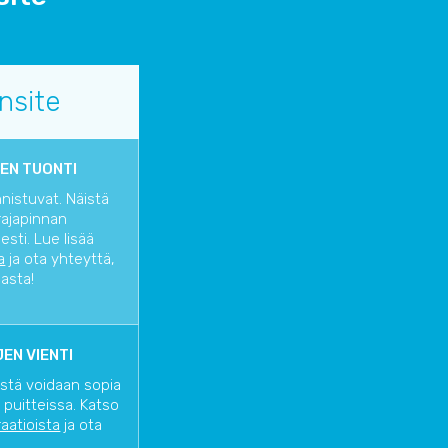
nsite
EN TUONTI
nnistuvat. Näistä
rajapinnan
sti. Lue lisää
a
ja ota yhteyttä,
iasta!
EN VIENTI
istä voidaan sopia
 puitteissa. Katso
raatioista
ja ota