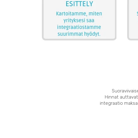
Suoraviivais
Hinnat auttavat
integraatio maksaa