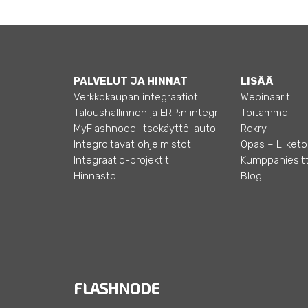
PALVELUT JA HINNAT
LISÄÄ
Verkkokaupan integraatiot
Webinaarit
Taloushallinnon ja ERP:n integraatiot
Töitämme
MyFlashnode-itsekäyttö-automaatio
Rekry
Integroitavat ohjelmistot
Integraatio-projektit
Kumppaniesitt
Hinnasto
Blogi