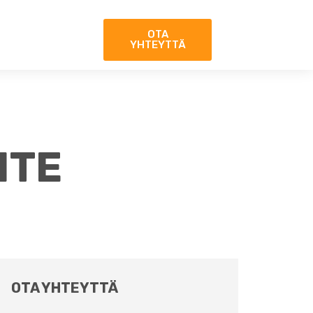
OTA
YHTEYTTÄ
ITE
OTA YHTEYTTÄ