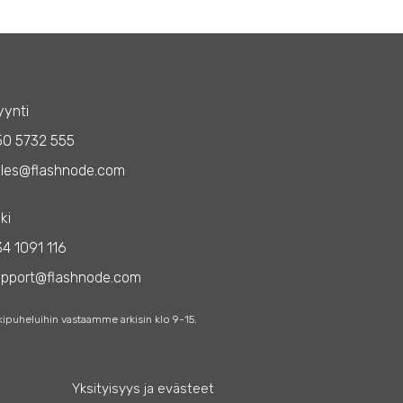
ynti
50 5732 555
les@flashnode.com
ki
4 1091 116
upport@flashnode.com
kipuheluihin vastaamme arkisin klo 9-15.
Yksityisyys ja evästeet