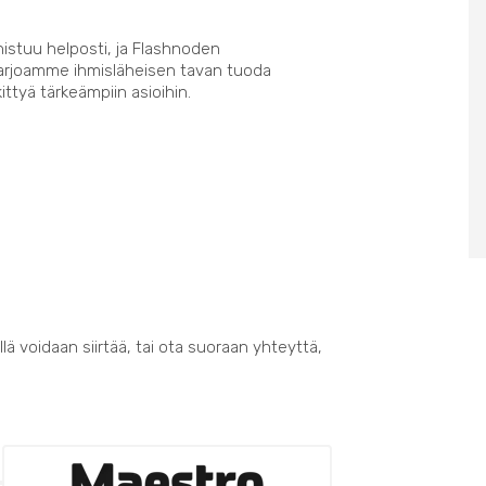
nistuu helposti, ja Flashnoden
Tarjoamme ihmisläheisen tavan tuoda
kittyä tärkeämpiin asioihin.
lä voidaan siirtää, tai ota suoraan yhteyttä,