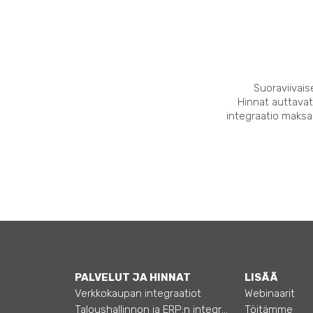
Suoraviivais
Hinnat auttavat
integraatio maksaa
PALVELUT JA HINNAT
LISÄÄ
Verkkokaupan integraatiot
Webinaarit
Taloushallinnon ja ERP:n integraatiot
Töitämme