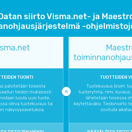
Datan siirto Visma.net- ja Maestr
nohjausjärjestelmä -ohjelmistoje
isma.net
Maestr
toiminnanohjau
TEIDEN TUONTI
TUOTTEIDEN V
s päivitetään toisesta
Tuotekuvaus (esim. t
saadun tiedon mukaisesti.
tuoteryhmä, nimi, kuvaus, h
 voidaan luoda uusi tuote,
lähetetään toisessa o
assa oleva tuotekuvaus tai
käytettäväksi. Tiedonsiirto t
n näkyvyysasetuksia.
sovitulla aikatau