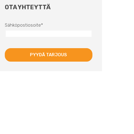
OTA YHTEYTTÄ
Sähköpostiosoite
*