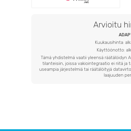
Arvioitu h
ADAP
Kuukausihinta: al
Käyttöönotto: a
Tämä yhdistelmä vaatii yleensä räätälöidyn
tilanteisiin, joissa vakiointegraatio ei riitä ja
useampia järjestelmiä tai räätälöityjä datavirto
laajuuden per