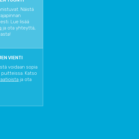
EN TUONTI
nnistuvat. Näistä
rajapinnan
sti. Lue lisää
a
ja ota yhteyttä,
iasta!
EN VIENTI
istä voidaan sopia
 puitteissa. Katso
raatioista
ja ota