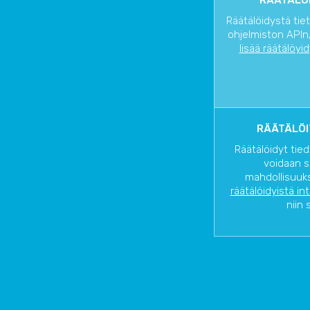
RÄÄTÄLÖI
Räätälöidystä tie
ohjelmiston APIn/
lisää räätälöyi
RÄÄTÄLÖI
Räätälöidyt tied
voidaan s
mahdollisuuks
räätälöidyistä in
niin 