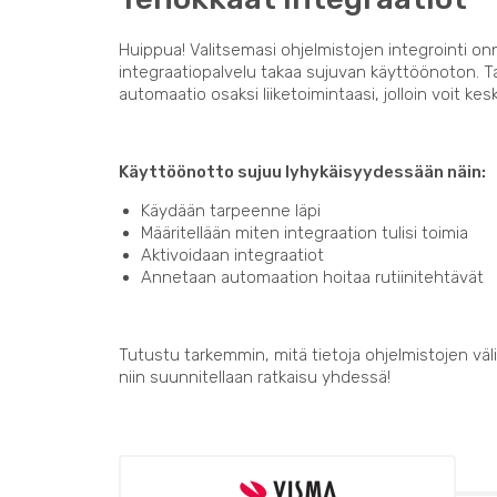
Huippua! Valitsemasi ohjelmistojen integrointi on
integraatiopalvelu takaa sujuvan käyttöönoton. 
automaatio osaksi liiketoimintaasi, jolloin voit kes
Käyttöönotto sujuu lyhykäisyydessään näin:
Käydään tarpeenne läpi
Määritellään miten integraation tulisi toimia
Aktivoidaan integraatiot
Annetaan automaation hoitaa rutiinitehtävät
Tutustu tarkemmin, mitä tietoja ohjelmistojen välil
niin suunnitellaan ratkaisu yhdessä!