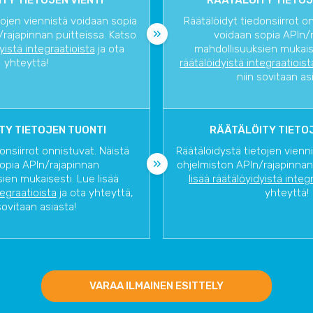
TY TIETOJEN VIENTI
RÄÄTÄLÖITY TIETOJ
tojen viennistä voidaan sopia
Räätälöidyt tiedonsiirrot o
rajapinnan puitteissa. Katso
voidaan sopia APIn/
dyistä integraatioista
ja ota
mahdollisuuksien mukaise
yhteyttä!
räätälöidyistä integraatioist
niin sovitaan as
TY TIETOJEN TUONTI
RÄÄTÄLÖITY TIETOJ
onsiirrot onnistuvat. Näistä
Räätälöidystä tietojen vienn
opia APIn/rajapinnan
ohjelmiston APIn/rajapinnan
ien mukaisesti. Lue lisää
lisää räätälöyidyistä integ
tegraatioista
ja ota yhteyttä,
yhteyttä!
sovitaan asiasta!
VARAA ILMAINEN ESITTELY