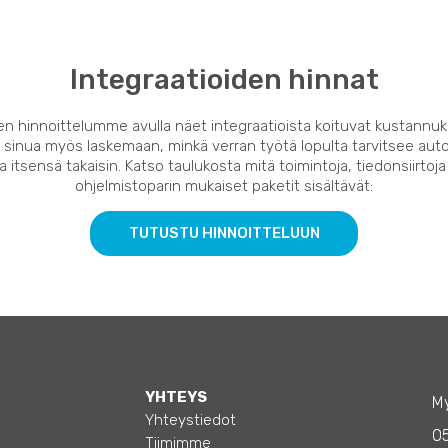
Integraatioiden hinnat
en hinnoittelumme avulla näet integraatioista koituvat kustannuk
 sinua myös laskemaan, minkä verran työtä lopulta tarvitsee auto
 itsensä takaisin. Katso taulukosta mitä toimintoja, tiedonsiirtoja
ohjelmistoparin mukaiset paketit sisältävät:
TUTUSTU HINNOITTELUUN
YHTEYS
My
Yhteystiedot
0
Tiimimme