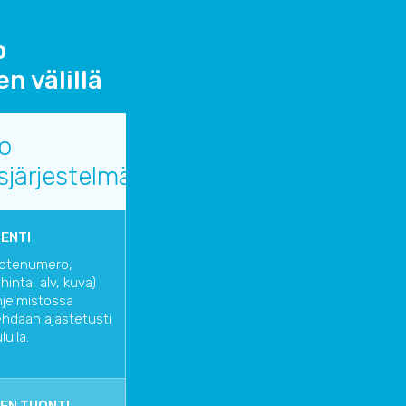
o
n välillä
o
sjärjestelmä
IENTI
uotenumero,
inta, alv, kuva)
hjelmistossa
ehdään ajastetusti
lulla.