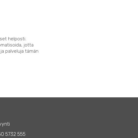
set helposti.
matisoida, jotta
 ja palveluja tämän
ynti
50 5732 555