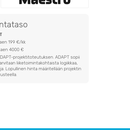
intataso
T
kaen 199 €/kk
lkaen 4000 €
 ADAPT-projektitoteutuksen. ADAPT sopii
 tarvitaan liiketoimintakohtaista logiikkaa,
ja. Lopullinen hinta määritellään projektin
usteella.