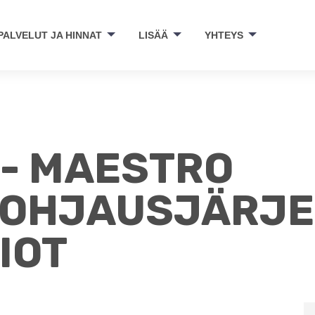
PALVELUT JA HINNAT
LISÄÄ
YHTEYS
 - MAESTRO
NOHJAUSJÄRJ
IOT