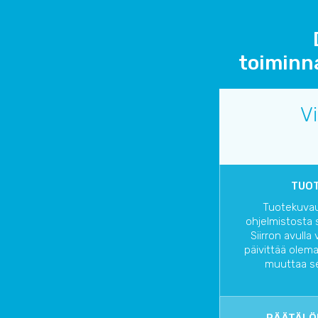
toiminna
V
TUOT
Tuotekuvau
ohjelmistosta 
Siirron avulla
päivittää olem
muuttaa se