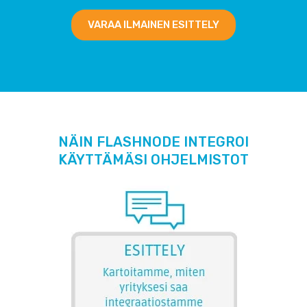
VARAA ILMAINEN ESITTELY
NÄIN FLASHNODE INTEGROI
KÄYTTÄMÄSI OHJELMISTOT