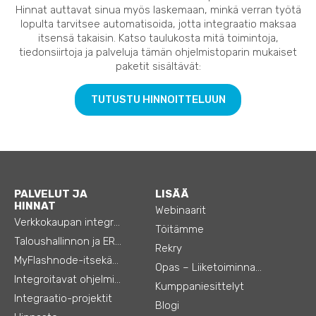
Hinnat auttavat sinua myös laskemaan, minkä verran työtä
lopulta tarvitsee automatisoida, jotta integraatio maksaa
itsensä takaisin. Katso taulukosta mitä toimintoja,
tiedonsiirtoja ja palveluja tämän ohjelmistoparin mukaiset
paketit sisältävät:
TUTUSTU HINNOITTELUUN
PALVELUT JA
LISÄÄ
HINNAT
Webinaarit
Verkkokaupan integraatiot
Töitämme
Taloushallinnon ja ERP:n integraatiot
Rekry
MyFlashnode-itsekäyttö-automaatio
Opas – Liiketoiminnan tehostamiseen
Integroitavat ohjelmistot
Kumppaniesittelyt
Integraatio-projektit
Blogi