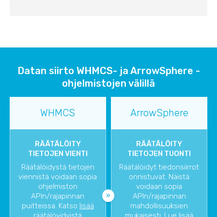
Datan siirto WHMCS- ja ArrowSphere -
ohjelmistojen välillä
WHMCS
ArrowSphere
RÄÄTÄLÖITY
RÄÄTÄLÖITY
TIETOJEN VIENTI
TIETOJEN TUONTI
Räätälöidystä tietojen
Räätälöidyt tiedonsiirrot
viennistä voidaan sopia
onnistuvat. Näistä
ohjelmiston
voidaan sopia
APIn/rajapinnan
APIn/rajapinnan
puitteissa. Katso
lisää
mahdollisuuksien
räätälöyidyistä
mukaisesti. Lue lisää