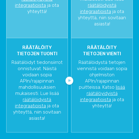
integraatioista
ja ota
räätälöidyistä
yhteyttä!
integraatioista
ja ota
yhteyttä, niin sovitaan
asiasta!
RÄÄTÄLÖITY
RÄÄTÄLÖITY
TIETOJEN TUONTI
TIETOJEN VIENTI
Räätälöidyt tiedonsiirrot
Räätälöidystä tietojen
onnistuvat. Näistä
viennistä voidaan sopia
voidaan sopia
ohjelmiston
APIn/rajapinnan
APIn/rajapinnan
mahdollisuuksien
puitteissa. Katso
lisää
mukaisesti. Lue lisää
räätälöyidyistä
räätälöidyistä
integraatioista
ja ota
integraatioista
ja ota
yhteyttä!
yhteyttä, niin sovitaan
asiasta!