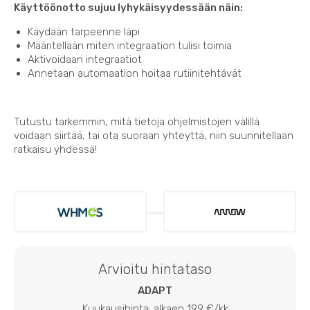
Käyttöönotto sujuu lyhykäisyydessään näin:
Käydään tarpeenne läpi
Määritellään miten integraation tulisi toimia
Aktivoidaan integraatiot
Annetaan automaation hoitaa rutiinitehtävät
Tutustu tarkemmin, mitä tietoja ohjelmistojen välillä
voidaan siirtää, tai ota suoraan yhteyttä, niin suunnitellaan
ratkaisu yhdessä!
Arvioitu hintataso
ADAPT
Kuukausihinta: alkaen 199 €/kk