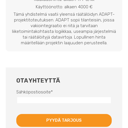
Käyttöönotto: alkaen 4000 €
Tämä yhdistelmä vaatii yleensä räätälöidyn ADAPT-
projektitoteutuksen. ADAPT sopii tilanteisiin, joissa
vakiointegraatio ei riitä ja tarvitaan
liiketoimintakohtaista logiikkaa, useampia järjestelmiä
tai räätälöityjä datavirtoja. Lopullinen hinta
määritellään projektin laajuuden perusteella.
OTA YHTEYTTÄ
Sähköpostiosoite
*