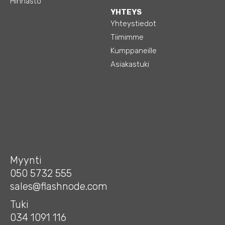
Hinnasto
YHTEYS
Yhteystiedot
Tiimimme
Kumppaneille
Asiakastuki
Myynti
050 5732 555
sales@flashnode.com
Tuki
034 1091 116