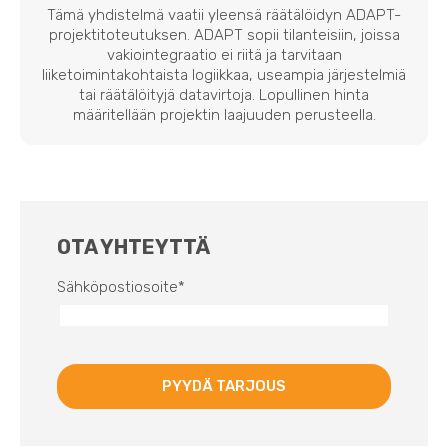
Tämä yhdistelmä vaatii yleensä räätälöidyn ADAPT-
projektitoteutuksen. ADAPT sopii tilanteisiin, joissa
vakiointegraatio ei riitä ja tarvitaan
liiketoimintakohtaista logiikkaa, useampia järjestelmiä
tai räätälöityjä datavirtoja. Lopullinen hinta
määritellään projektin laajuuden perusteella.
OTA YHTEYTTÄ
Sähköpostiosoite
*