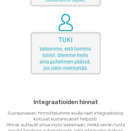
Integraatioiden hinnat
Suoraviivaisen hinnoittelumme avulla näet integraatioista
koituvat kustannukset helposti.
Hinnat auttavat sinua myös laskemaan, minkä verran työtä
lopulta tarvitsee automatisoida, jotta integraatio maksaa