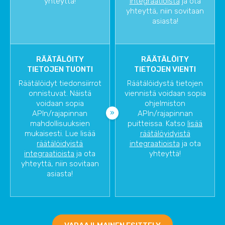
yhteyttä!
integraatioista
ja ota
yhteyttä, niin sovitaan
asiasta!
RÄÄTÄLÖITY
RÄÄTÄLÖITY
TIETOJEN TUONTI
TIETOJEN VIENTI
Räätälöidyt tiedonsiirrot
Räätälöidystä tietojen
onnistuvat. Näistä
viennistä voidaan sopia
voidaan sopia
ohjelmiston
APIn/rajapinnan
APIn/rajapinnan
mahdollisuuksien
puitteissa. Katso
lisää
mukaisesti. Lue lisää
räätälöyidyistä
räätälöidyistä
integraatioista
ja ota
integraatioista
ja ota
yhteyttä!
yhteyttä, niin sovitaan
asiasta!