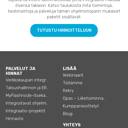
itsensä takaisin. Katso taulukosta mitä toimintoja,
tiedonsiirtoja ja palveluja tämän ohjelmistoparin mukaiset
paketit sisältävät:
TUTUSTU HINNOITTELUUN
PALVELUT JA
LISÄÄ
HINNAT
Webinaarit
Verkkokaupan integraatiot
Töitämme
Taloushallinnon ja ERP:n integraatiot
Rekry
MyFlashnode-itsekäyttö-automaatio
Opas – Liiketoiminnan tehostamiseen
Integroitavat ohjelmistot
Kumppaniesittelyt
Integraatio-projektit
Blogi
Hinnasto
YHTEYS