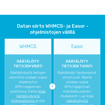
Datan siirto WHMCS- ja Easor -
ohjelmistojen välillä
WHMCS
Easor
RÄÄTÄLÖITY
RÄÄTÄLÖITY
TIETOJEN VIENTI
TIETOJEN TUONTI
Räätälöidystä tietojen
Räätälöidyt tiedonsiirrot
viennistä voidaan sopia
onnistuvat. Näistä
ohjelmiston
voidaan sopia
APIn/rajapinnan
APIn/rajapinnan
puitteissa. Katso
lisää
mahdollisuuksien
räätälöyidyistä
mukaisesti. Lue lisää
integraatioista
ja ota
räätälöidyistä