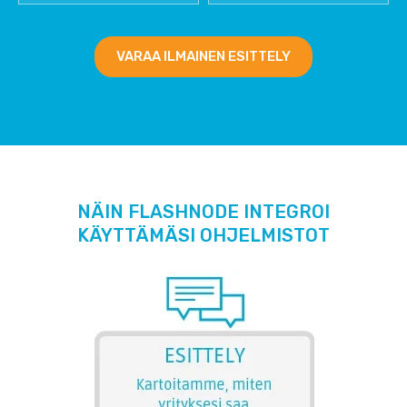
VARAA ILMAINEN ESITTELY
NÄIN FLASHNODE INTEGROI
KÄYTTÄMÄSI OHJELMISTOT