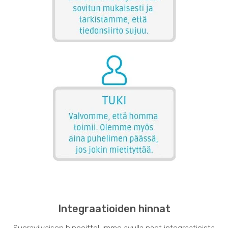
Integraatioiden hinnat
Suoraviivaisen hinnoittelumme avulla näet integraatioista