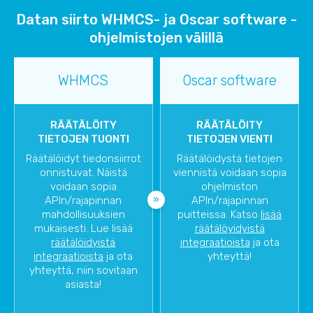
Datan siirto WHMCS- ja Oscar software -
ohjelmistojen välillä
WHMCS
Oscar software
RÄÄTÄLÖITY
RÄÄTÄLÖITY
TIETOJEN TUONTI
TIETOJEN VIENTI
Räätälöidyt tiedonsiirrot
Räätälöidystä tietojen
onnistuvat. Näistä
viennistä voidaan sopia
voidaan sopia
ohjelmiston
APIn/rajapinnan
APIn/rajapinnan
mahdollisuuksien
puitteissa. Katso
lisää
mukaisesti. Lue lisää
räätälöyidyistä
räätälöidyistä
integraatioista
ja ota
integraatioista
ja ota
yhteyttä!
yhteyttä, niin sovitaan
asiasta!