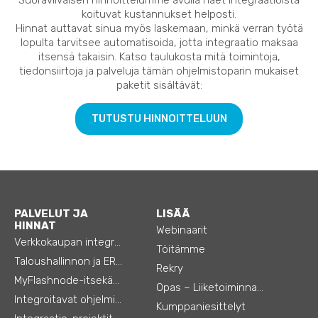
koituvat kustannukset helposti.
Hinnat auttavat sinua myös laskemaan, minkä verran työtä
lopulta tarvitsee automatisoida, jotta integraatio maksaa
itsensä takaisin. Katso taulukosta mitä toimintoja,
tiedonsiirtoja ja palveluja tämän ohjelmistoparin mukaiset
paketit sisältävät:
TUTUSTU HINNOITTELUUN
PALVELUT JA
LISÄÄ
HINNAT
Webinaarit
Verkkokaupan integraatiot
Töitämme
Taloushallinnon ja ERP:n integraatiot
Rekry
MyFlashnode-itsekäyttö-automaatio
Opas – Liiketoiminnan tehostamiseen
Integroitavat ohjelmistot
Kumppaniesittelyt