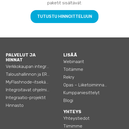
paketit sisältävät:
TUTUSTU HINNOITTELUUN
PALVELUT JA
LISÄÄ
HINNAT
Webinaarit
Verkkokaupan integraatiot
Töitämme
Taloushallinnon ja ERP:n integraatiot
Rekry
MyFlashnode-itsekäyttö-automaatio
Opas – Liiketoiminnan tehostamiseen
Integroitavat ohjelmistot
Kumppaniesittelyt
Integraatio-projektit
Blogi
Hinnasto
YHTEYS
Yhteystiedot
Tiimimme