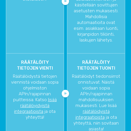
käsitellään sovittujen
asetusten mukaisesti.
Mahdollisia
automaatioita ovat
esim. asiakkaan luonti,
kirjanpidon tiliöinti,
laskujen lähetys.
RÄÄTÄLÖITY
RÄÄTÄLÖITY
TIETOJEN VIENTI
TIETOJEN TUONTI
Räätälöidystä tietojen
Räätälöidyt tiedonsiirrot
viennistä voidaan sopia
onnistuvat. Näistä
ohjelmiston
voidaan sopia
APIn/rajapinnan
APIn/rajapinnan
puitteissa. Katso
lisää
mahdollisuuksien
räätälöyidyistä
mukaisesti. Lue lisää
integraatioista
ja ota
räätälöidyistä
yhteyttä!
integraatioista
ja ota
yhteyttä, niin sovitaan
asiasta!