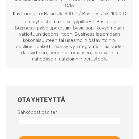
€/kk
Käyttöönotto: Basic alk. 300 € / Business alk. 1000 €
Tämä yhdistelmä sopii tyypillisesti Basic- tai
Business-palvelupakettiin. Basic sopii kevyempään
vakioituun tiedonsiirtoon, Business laajempaan
kokonaisuuteen tai useampiin datavirtoihin.
Lopullinen paketti määräytyy integraation laajuuden,
datavirtojen, tiedonsiirtomäärien, hakuvälin ja
mahdollisen räätälöinnin perusteella.
OTA YHTEYTTÄ
Sähköpostiosoite
*