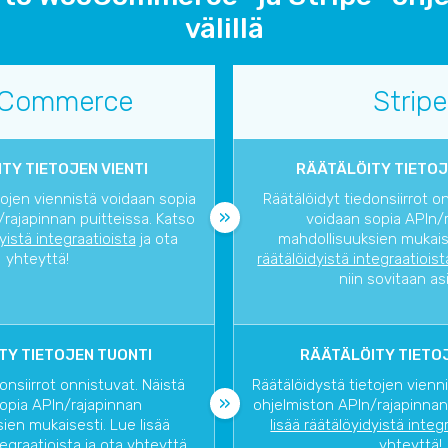
välillä
Commerce
Stripe
TY TIETOJEN VIENTI
RÄÄTÄLÖITY TIETOJ
tojen viennistä voidaan sopia
Räätälöidyt tiedonsiirrot o
rajapinnan puitteissa. Katso
voidaan sopia APIn/
dyistä integraatioista
ja ota
mahdollisuuksien mukaise
yhteyttä!
räätälöidyistä integraatioist
niin sovitaan as
TY TIETOJEN TUONTI
RÄÄTÄLÖITY TIETOJ
onsiirrot onnistuvat. Näistä
Räätälöidystä tietojen vienn
opia APIn/rajapinnan
ohjelmiston APIn/rajapinnan
ien mukaisesti. Lue lisää
lisää räätälöyidyistä integ
tegraatioista
ja ota yhteyttä,
yhteyttä!