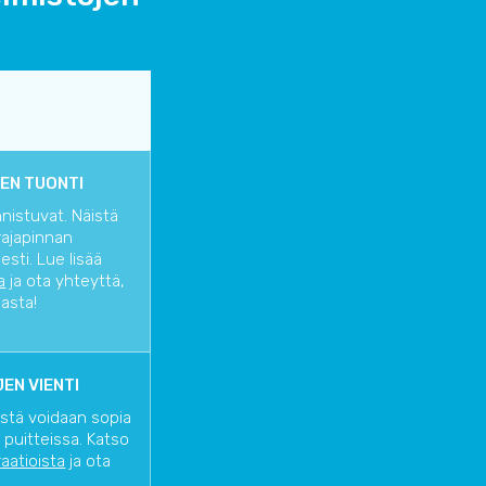
EN TUONTI
nnistuvat. Näistä
rajapinnan
sti. Lue lisää
a
ja ota yhteyttä,
iasta!
EN VIENTI
istä voidaan sopia
 puitteissa. Katso
raatioista
ja ota