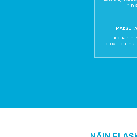
niin 
MAKSUTA
Tuodaan mak
provisiointimerk
NÄIN FLAS