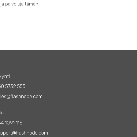
 ja palveluja tämän
ynti
50 5732 555
les@flashnode.com
ki
4 1091 116
upport@flashnode.com