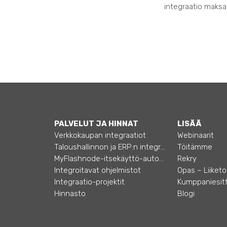
integraatio maksaa
PALVELUT JA HINNAT
LISÄÄ
Verkkokaupan integraatiot
Webinaarit
Taloushallinnon ja ERP:n integraatiot
Töitämme
MyFlashnode-itsekäyttö-automaatio
Rekry
Integroitavat ohjelmistot
Integraatio-projektit
Kumppaniesitt
Hinnasto
Blogi