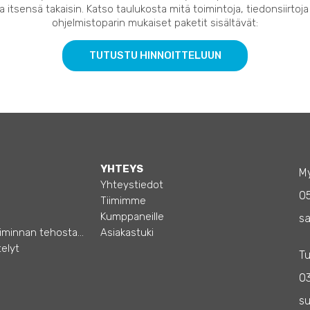
 itsensä takaisin. Katso taulukosta mitä toimintoja, tiedonsiirtoja
ohjelmistoparin mukaiset paketit sisältävät:
TUTUSTU HINNOITTELUUN
YHTEYS
My
Yhteystiedot
0
Tiimimme
Kumppaneille
sa
Opas – Liiketoiminnan tehostamiseen
Asiakastuki
elyt
Tu
03
s