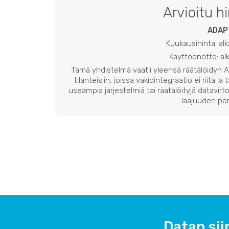
Arvioitu h
ADAP
Kuukausihinta: al
Käyttöönotto: a
Tämä yhdistelmä vaatii yleensä räätälöidyn
tilanteisiin, joissa vakiointegraatio ei riitä ja
useampia järjestelmiä tai räätälöityjä datavirto
laajuuden per
Datan sii