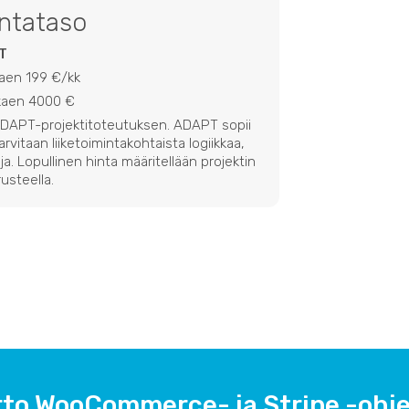
intataso
T
kaen 199 €/kk
lkaen 4000 €
 ADAPT-projektitoteutuksen. ADAPT sopii
 tarvitaan liiketoimintakohtaista logiikkaa,
ja. Lopullinen hinta määritellään projektin
usteella.
rto WooCommerce- ja Stripe -ohj