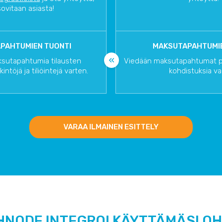
sovitaan asiasta!
PAHTUMIEN TUONTI
MAKSUTAPAHTUMIE
sutapahtumia tilausten
Viedään maksutapahtumat pro
intöjä ja tiliöintejä varten.
kohdistuksia va
VARAA ILMAINEN ESITTELY
HNODE INTEGROI KÄYTTÄMÄSI O