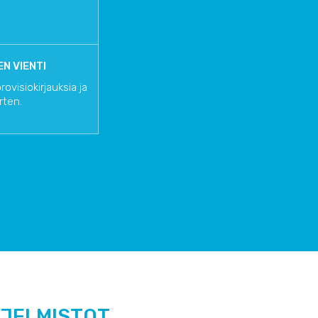
N VIENTI
visiokirjauksia ja
rten.
HJELMISTOT