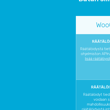
Woo
RÄÄTÄLÖI
Räätälöidystä tie
ohjelmiston APIn/
lisää räätälöyi
RÄÄTÄLÖI
Räätälöidyt tied
voidaan s
mahdollisuuks
räätälöidyistä in