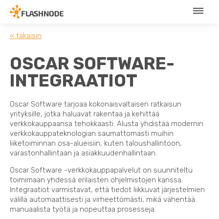
« takaisin
OSCAR SOFTWARE-
INTEGRAATIOT
Oscar Software tarjoaa kokonaisvaltaisen ratkaisun
yrityksille, jotka haluavat rakentaa ja kehittää
verkkokauppaansa tehokkaasti. Alusta yhdistää modernin
verkkokauppateknologian saumattomasti muihin
liiketoiminnan osa-alueisiin, kuten taloushallintoon,
varastonhallintaan ja asiakkuudenhallintaan.
Oscar Software -verkkokauppapalvelut on suunniteltu
toimimaan yhdessä erilaisten ohjelmistojen kanssa.
Integraatiot varmistavat, että tiedot liikkuvat järjestelmien
välillä automaattisesti ja virheettömästi, mikä vähentää
manuaalista työtä ja nopeuttaa prosesseja.