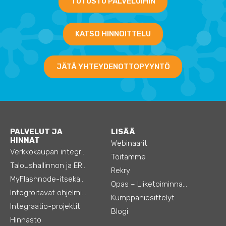
TUTUSTU PALVELUIHIN
KATSO HINNOITTELU
JÄTÄ YHTEYDENOTTOPYYNTÖ
PALVELUT JA
LISÄÄ
HINNAT
Webinaarit
Verkkokaupan integraatiot
Töitämme
Taloushallinnon ja ERP:n integraatiot
Rekry
MyFlashnode-itsekäyttö-automaatio
Opas – Liiketoiminnan tehostamiseen
Integroitavat ohjelmistot
Kumppaniesittelyt
Integraatio-projektit
Blogi
Hinnasto