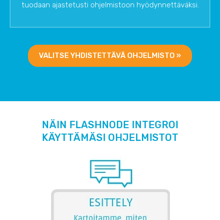
tuodaan ajastetusti ohjelmistoon hyödynnettäväksi.
VALITSE YHDISTETTÄVÄ OHJELMISTO »
NÄIN FLASHNODE INTEGROI
KÄYTTÄMÄSI OHJELMISTOT