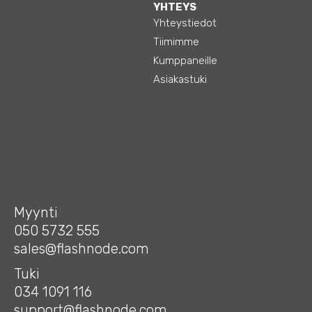
YHTEYS
Yhteystiedot
Tiimimme
Kumppaneille
Asiakastuki
Myynti
050 5732 555
sales@flashnode.com
Tuki
034 1091 116
support@flashnode.com