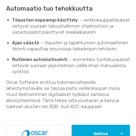
Automaatio tuo tehokkuutta
Tilausten nopeampi käsittely
– verkkokauppatilaukset
siirtyvät suoraan taloushallinnon ohjelmistoon ja
varastosaldot päivittyvät reaaliaikaisesti.
Ajan säästö
– tilausten ja tapahtumien automaattinen
tiliöinti vapauttaa resursseja tärkeämpiin tehtäviin.
Rutiinien automatisointi
– esimerkiksi tuotekuvaukset
siirtyvät suoraan järjestelmien välillä ilman manuaalista
syöttöä.
Oscar Software erottuu kokonaisvaltaisella
lähestymistavalla: se tarjoaa paitsi verkkokaupan myös
muut liiketoiminnan digitaaliset työkalut samassa
ekosysteemissä. Tämä tekee siitä joustavan ja kasvua
tukevan alustan niin B2B- kuin B2C-kauppaan.
Valitse