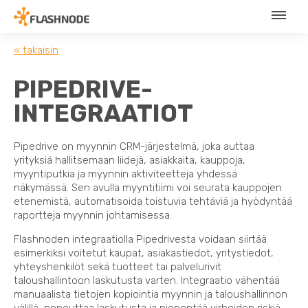
« takaisin
PIPEDRIVE-
INTEGRAATIOT
Pipedrive on myynnin CRM-järjestelmä, joka auttaa
yrityksiä hallitsemaan liidejä, asiakkaita, kauppoja,
myyntiputkia ja myynnin aktiviteetteja yhdessä
näkymässä. Sen avulla myyntitiimi voi seurata kauppojen
etenemistä, automatisoida toistuvia tehtäviä ja hyödyntää
raportteja myynnin johtamisessa.
Flashnoden integraatiolla Pipedrivesta voidaan siirtää
esimerkiksi voitetut kaupat, asiakastiedot, yritystiedot,
yhteyshenkilöt sekä tuotteet tai palvelurivit
taloushallintoon laskutusta varten. Integraatio vähentää
manuaalista tietojen kopiointia myynnin ja taloushallinnon
välillä, nopeuttaa laskutusta ja pienentää virheiden riskiä.