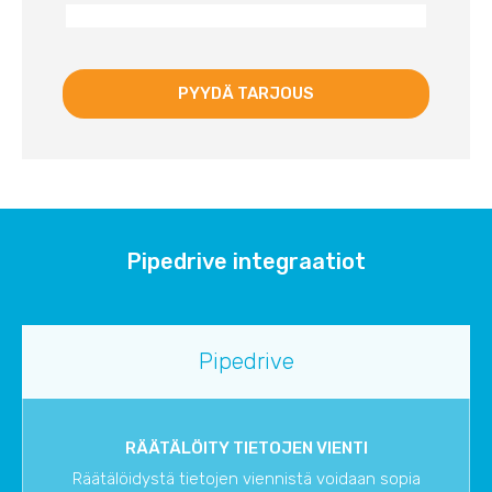
Pipedrive integraatiot
Pipedrive
RÄÄTÄLÖITY TIETOJEN VIENTI
Räätälöidystä tietojen viennistä voidaan sopia