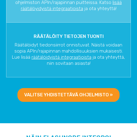
ohjelmiston APIn/rajapinnan puitteissa. Katso
lisää
räätälöyidyistä integraatioista
ja ota yhteyttä!
RÄÄTÄLÖITY TIETOJEN TUONTI
Räätälöidyt tiedonsiirrot onnistuvat. Näistä voidaan
sopia APIn/rajapinnan mahdollisuuksien mukaisesti.
Lue lisää
räätälöidyistä integraatioista
ja ota yhteyttä,
niin sovitaan asiasta!
VALITSE YHDISTETTÄVÄ OHJELMISTO »