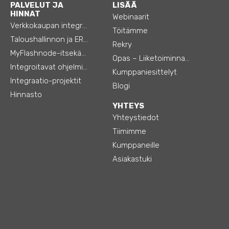
PALVELUT JA
LISÄÄ
HINNAT
Webinaarit
Verkkokaupan integraatiot
Töitämme
Taloushallinnon ja ERP:n integraatiot
Rekry
MyFlashnode-itsekäyttö-automaatio
Opas – Liiketoiminnan tehostamiseen
Integroitavat ohjelmistot
Kumppaniesittelyt
Integraatio-projektit
Blogi
Hinnasto
YHTEYS
Yhteystiedot
Tiimimme
Kumppaneille
Asiakastuki