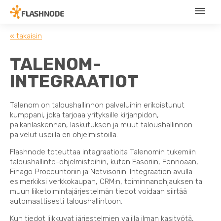
« takaisin
TALENOM-
INTEGRAATIOT
Talenom on taloushallinnon palveluihin erikoistunut
kumppani, joka tarjoaa yrityksille kirjanpidon,
palkanlaskennan, laskutuksen ja muut taloushallinnon
palvelut useilla eri ohjelmistoilla.
Flashnode toteuttaa integraatioita Talenomin tukemiin
taloushallinto-ohjelmistoihin, kuten Easoriin, Fennoaan,
Finago Procountoriin ja Netvisoriin. Integraation avulla
esimerkiksi verkkokaupan, CRM:n, toiminnanohjauksen tai
muun liiketoimintajärjestelmän tiedot voidaan siirtää
automaattisesti taloushallintoon.
Kun tiedot liikkuvat järjestelmien välillä ilman käsityötä,