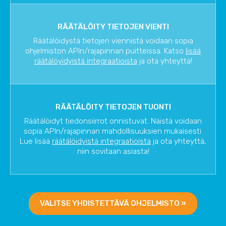
RÄÄTÄLÖITY TIETOJEN VIENTI
Räätälöidystä tietojen viennistä voidaan sopia
ohjelmiston APIn/rajapinnan puitteissa. Katso
lisää
räätälöyidyistä integraatioista
ja ota yhteyttä!
RÄÄTÄLÖITY TIETOJEN TUONTI
Räätälöidyt tiedonsiirrot onnistuvat. Näistä voidaan
sopia APIn/rajapinnan mahdollisuuksien mukaisesti.
Lue lisää
räätälöidyistä integraatioista
ja ota yhteyttä,
niin sovitaan asiasta!
VALITSE YHDISTETTÄVÄ OHJELMISTO »