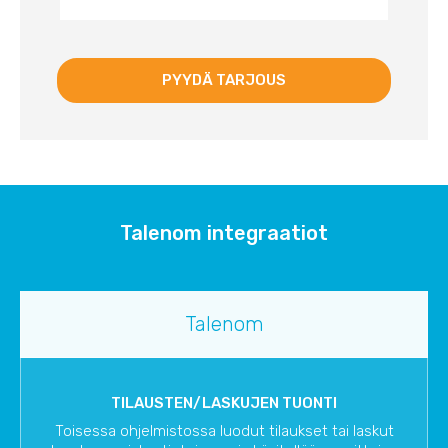
Talenom integraatiot
Talenom
TILAUSTEN/LASKUJEN TUONTI
Toisessa ohjelmistossa luodut tilaukset tai laskut