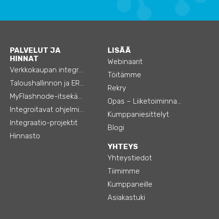
PALVELUT JA
LISÄÄ
HINNAT
Webinaarit
Verkkokaupan integraatiot
Töitämme
Taloushallinnon ja ERP:n integraatiot
Rekry
MyFlashnode-itsekäyttö-automaatio
Opas – Liiketoiminnan tehostamiseen
Integroitavat ohjelmistot
Kumppaniesittelyt
Integraatio-projektit
Blogi
Hinnasto
YHTEYS
Yhteystiedot
Tiimimme
Kumppaneille
Asiakastuki