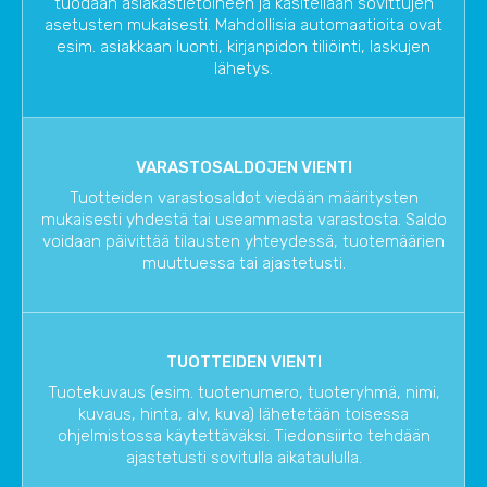
tuodaan asiakastietoineen ja käsitellään sovittujen
asetusten mukaisesti. Mahdollisia automaatioita ovat
esim. asiakkaan luonti, kirjanpidon tiliöinti, laskujen
lähetys.
VARASTOSALDOJEN VIENTI
Tuotteiden varastosaldot viedään määritysten
mukaisesti yhdestä tai useammasta varastosta. Saldo
voidaan päivittää tilausten yhteydessä, tuotemäärien
muuttuessa tai ajastetusti.
TUOTTEIDEN VIENTI
Tuotekuvaus (esim. tuotenumero, tuoteryhmä, nimi,
kuvaus, hinta, alv, kuva) lähetetään toisessa
ohjelmistossa käytettäväksi. Tiedonsiirto tehdään
ajastetusti sovitulla aikataululla.