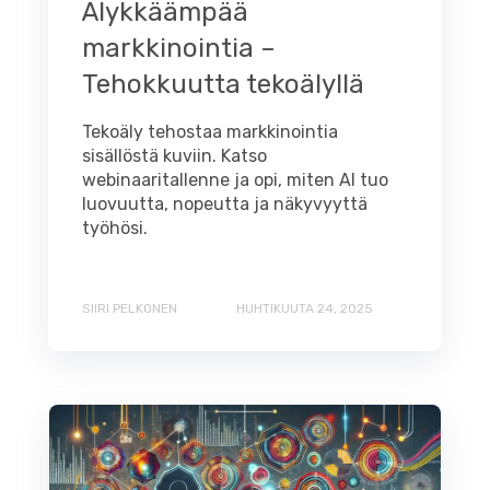
Älykkäämpää
markkinointia –
Tehokkuutta tekoälyllä
Tekoäly tehostaa markkinointia
sisällöstä kuviin. Katso
webinaaritallenne ja opi, miten AI tuo
luovuutta, nopeutta ja näkyvyyttä
työhösi.
SIIRI PELKONEN
HUHTIKUUTA 24, 2025