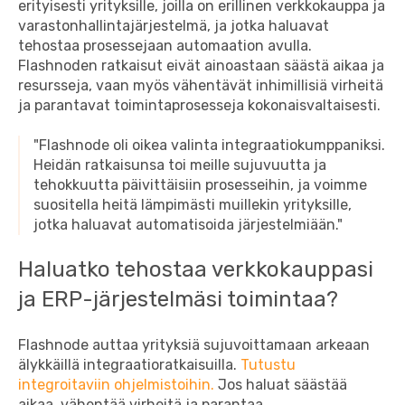
erityisesti yrityksille, joilla on erillinen verkkokauppa ja
varastonhallintajärjestelmä, ja jotka haluavat
tehostaa prosessejaan automaation avulla.
Flashnoden ratkaisut eivät ainoastaan säästä aikaa ja
resursseja, vaan myös vähentävät inhimillisiä virheitä
ja parantavat toimintaprosesseja kokonaisvaltaisesti.
"Flashnode oli oikea valinta integraatiokumppaniksi.
Heidän ratkaisunsa toi meille sujuvuutta ja
tehokkuutta päivittäisiin prosesseihin, ja voimme
suositella heitä lämpimästi muillekin yrityksille,
jotka haluavat automatisoida järjestelmiään."
Haluatko tehostaa verkkokauppasi
ja ERP-järjestelmäsi toimintaa?
Flashnode auttaa yrityksiä sujuvoittamaan arkeaan
älykkäillä integraatioratkaisuilla.
Tutustu
integroitaviin ohjelmistoihin.
Jos haluat säästää
aikaa, vähentää virheitä ja parantaa