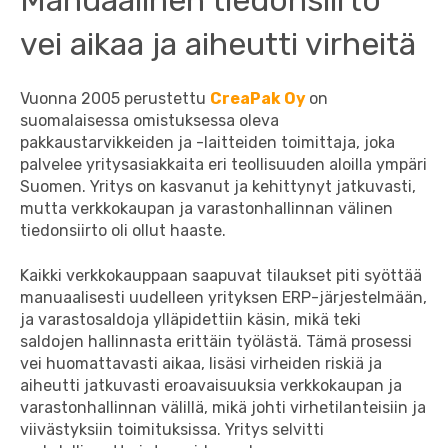
Manuaalinen tiedonsiirto
vei aikaa ja aiheutti virheitä
Vuonna 2005 perustettu
CreaPak Oy
on
suomalaisessa omistuksessa oleva
pakkaustarvikkeiden ja -laitteiden toimittaja, joka
palvelee yritysasiakkaita eri teollisuuden aloilla ympäri
Suomen. Yritys on kasvanut ja kehittynyt jatkuvasti,
mutta verkkokaupan ja varastonhallinnan välinen
tiedonsiirto oli ollut haaste.
Kaikki verkkokauppaan saapuvat tilaukset piti syöttää
manuaalisesti uudelleen yrityksen ERP-järjestelmään,
ja varastosaldoja ylläpidettiin käsin, mikä teki
saldojen hallinnasta erittäin työlästä. Tämä prosessi
vei huomattavasti aikaa, lisäsi virheiden riskiä ja
aiheutti jatkuvasti eroavaisuuksia verkkokaupan ja
varastonhallinnan välillä, mikä johti virhetilanteisiin ja
viivästyksiin toimituksissa. Yritys selvitti