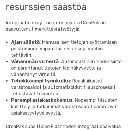
resurssien säästöä
Integraation käyttöönoton myötä CreaPak on
saavuttanut merkittäviä hyötyjä:
Ajan säästö
: Manuaalisen tietojen syöttämisen
poistuminen vapauttaa resursseja muihin
tehtäviin.
Vähemmän virheitä
: Automaattinen tiedonsiirto
on parantanut tietojen läpinäkyvyyttä ja
vähentänyt virheitä.
Tehokkaampi työnkulku
: Reaaliaikaiset
varastosaldot ja automatisoidut tilausprosessit
tehostavat toimintaa.
Parempi asiakaskokemus
: Nopeampi tilausten
käsittely ja tarkemmat varastosaldot parantavat
asiakastyytyväisyyttä.
CreaPak suosittelee Flashnoden integraatiopalvelua