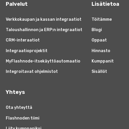
Palvelut
Lisätietoa
Verkkokaupan ja kassan integraatiot
Töitämme
Taloushallinnon ja ERP:n integraatiot
Blogi
CRM-interaatiot
Oppaat
Integraatioprojektit
Hinnasto
MyFlashnode-itsekäyttöautomaatio
Kumppanit
Integroitavat ohjelmistot
Sisällöt
Yhteys
Ota yhteyttä
Flashnoden tiimi
Liity kumppaniksi