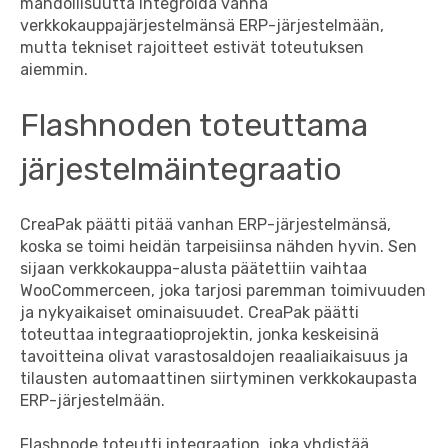
mahdollisuutta integroida vanha
verkkokauppajärjestelmänsä ERP-järjestelmään,
mutta tekniset rajoitteet estivät toteutuksen
aiemmin.
Flashnoden toteuttama
järjestelmäintegraatio
CreaPak päätti pitää vanhan ERP-järjestelmänsä,
koska se toimi heidän tarpeisiinsa nähden hyvin. Sen
sijaan verkkokauppa-alusta päätettiin vaihtaa
WooCommerceen, joka tarjosi paremman toimivuuden
ja nykyaikaiset ominaisuudet. CreaPak päätti
toteuttaa integraatioprojektin, jonka keskeisinä
tavoitteina olivat varastosaldojen reaaliaikaisuus ja
tilausten automaattinen siirtyminen verkkokaupasta
ERP-järjestelmään.
Flashnode toteutti integraation, joka yhdistää