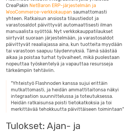
CreaPakin
NetBaron ERP-järjestelmän ja
WooCommerce-verkkokaupan
saumattomasti
yhteen. Ratkaisun ansiosta tilaustiedot ja
varastosaldot päivittyvät automaattisesti ilman
manuaalista syöttöä. Nyt verkkokauppatilaukset
siirtyvät suoraan järjestelmään, ja varastosaldot
päivittyvät reaaliajassa aina, kun tuotteita myydään
tai varastoon saapuu täydennyksiä. Tämä säästää
aikaa ja poistaa turhat työvaiheet, mikä puolestaan
nopeuttaa työskentelyä ja vapauttaa resursseja
tärkeämpiin tehtäviin.
"Yhteistyö Flashnoden kanssa sujui erittäin
mutkattomasti, ja heidän ammattitaitonsa näkyi
integraation suunnittelussa ja toteutuksessa.
Heidän ratkaisunsa poisti tietokatkoksia ja toi
merkittävää tehokkuutta päivittäiseen toimintaan"
Tulokset: Ajan- ja