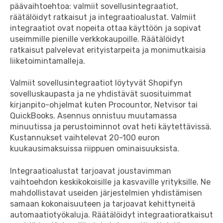
päävaihtoehtoa: valmiit sovellusintegraatiot,
räätälöidyt ratkaisut ja integraatioalustat. Valmiit
integraatiot ovat nopeita ottaa käyttöön ja sopivat
useimmille pienille verkkokaupoille. Räätälöidyt
ratkaisut palvelevat erityistarpeita ja monimutkaisia
liiketoimintamalleja.
Valmiit sovellusintegraatiot löytyvät Shopifyn
sovelluskaupasta ja ne yhdistävät suosituimmat
kirjanpito-ohjelmat kuten Procountor, Netvisor tai
QuickBooks. Asennus onnistuu muutamassa
minuutissa ja perustoiminnot ovat heti käytettävissä.
Kustannukset vaihtelevat 20-100 euron
kuukausimaksuissa riippuen ominaisuuksista.
Integraatioalustat tarjoavat joustavimman
vaihtoehdon keskikokoisille ja kasvaville yrityksille. Ne
mahdollistavat useiden järjestelmien yhdistämisen
samaan kokonaisuuteen ja tarjoavat kehittyneitä
automaatiotyökaluja. Räätälöidyt integraatioratkaisut