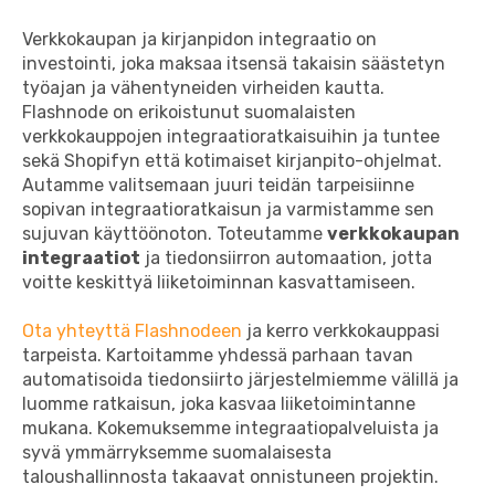
Verkkokaupan ja kirjanpidon integraatio on
investointi, joka maksaa itsensä takaisin säästetyn
työajan ja vähentyneiden virheiden kautta.
Flashnode on erikoistunut suomalaisten
verkkokauppojen integraatioratkaisuihin ja tuntee
sekä Shopifyn että kotimaiset kirjanpito-ohjelmat.
Autamme valitsemaan juuri teidän tarpeisiinne
sopivan integraatioratkaisun ja varmistamme sen
sujuvan käyttöönoton. Toteutamme
verkkokaupan
integraatiot
ja tiedonsiirron automaation, jotta
voitte keskittyä liiketoiminnan kasvattamiseen.
Ota yhteyttä Flashnodeen
ja kerro verkkokauppasi
tarpeista. Kartoitamme yhdessä parhaan tavan
automatisoida tiedonsiirto järjestelmiemme välillä ja
luomme ratkaisun, joka kasvaa liiketoimintanne
mukana. Kokemuksemme integraatiopalveluista ja
syvä ymmärryksemme suomalaisesta
taloushallinnosta takaavat onnistuneen projektin.