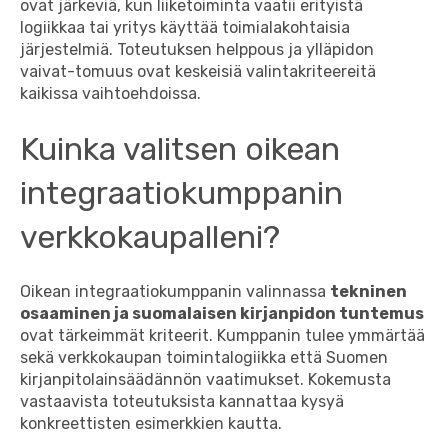
ovat järkeviä, kun liiketoiminta vaatii erityistä
logiikkaa tai yritys käyttää toimialakohtaisia
järjestelmiä. Toteutuksen helppous ja ylläpidon
vaivat-tomuus ovat keskeisiä valintakriteereitä
kaikissa vaihtoehdoissa.
Kuinka valitsen oikean
integraatiokumppanin
verkkokaupalleni?
Oikean integraatiokumppanin valinnassa
tekninen
osaaminen ja suomalaisen kirjanpidon tuntemus
ovat tärkeimmät kriteerit. Kumppanin tulee ymmärtää
sekä verkkokaupan toimintalogiikka että Suomen
kirjanpitolainsäädännön vaatimukset. Kokemusta
vastaavista toteutuksista kannattaa kysyä
konkreettisten esimerkkien kautta.