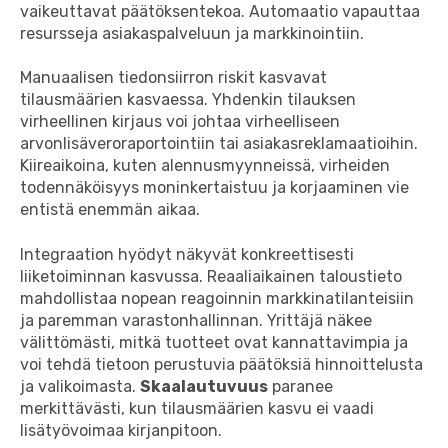
vaikeuttavat päätöksentekoa. Automaatio vapauttaa
resursseja asiakaspalveluun ja markkinointiin.
Manuaalisen tiedonsiirron riskit kasvavat
tilausmäärien kasvaessa. Yhdenkin tilauksen
virheellinen kirjaus voi johtaa virheelliseen
arvonlisäveroraportointiin tai asiakasreklamaatioihin.
Kiireaikoina, kuten alennusmyynneissä, virheiden
todennäköisyys moninkertaistuu ja korjaaminen vie
entistä enemmän aikaa.
Integraation hyödyt näkyvät konkreettisesti
liiketoiminnan kasvussa. Reaaliaikainen taloustieto
mahdollistaa nopean reagoinnin markkinatilanteisiin
ja paremman varastonhallinnan. Yrittäjä näkee
välittömästi, mitkä tuotteet ovat kannattavimpia ja
voi tehdä tietoon perustuvia päätöksiä hinnoittelusta
ja valikoimasta.
Skaalautuvuus
paranee
merkittävästi, kun tilausmäärien kasvu ei vaadi
lisätyövoimaa kirjanpitoon.