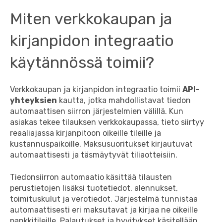
Miten verkkokaupan ja
kirjanpidon integraatio
käytännössä toimii?
Verkkokaupan ja kirjanpidon integraatio toimii
API-
yhteyksien
kautta, jotka mahdollistavat tiedon
automaattisen siirron järjestelmien välillä. Kun
asiakas tekee tilauksen verkkokaupassa, tieto siirtyy
reaaliajassa kirjanpitoon oikeille tileille ja
kustannuspaikoille. Maksusuoritukset kirjautuvat
automaattisesti ja täsmäytyvät tiliaotteisiin.
Tiedonsiirron automaatio käsittää tilausten
perustietojen lisäksi tuotetiedot, alennukset,
toimituskulut ja verotiedot. Järjestelmä tunnistaa
automaattisesti eri maksutavat ja kirjaa ne oikeille
pankkitileille. Palautukset ja hyvitykset käsitellään