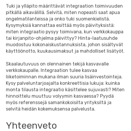
Tuki ja ylläpito määrittävät integraation toimivuuden
pitkällä aikavälillä. Selvitä, miten nopeasti saat apua
ongelmatilanteissa ja onko tuki suomenkielistä.
Kysymyksiä kannattaa esittää myös päivityksistä:
miten integraatio pysyy toimivana, kun verkkokauppa
tai kirjanpito-ohjelma päivittyy? Hinta-laatusuhde
muodostuu kokonaiskustannuksista, johon sisältyvät
käyttöönotto, kuukausimaksut ja mahdolliset lisätyöt.
Skaalautuvuus on olennainen tekijä kasvavalle
verkkokaupalle. Integraation tulee kasvaa
liiketoiminnan mukana ilman suuria lisäinvestointeja.
Kysy palveluntarjoajalta konkreettisia lukuja: kuinka
monta tilausta integraatio käsittelee sujuvasti? Miten
hinnoittelu muuttuu volyymin kasvaessa? Pyydä
myös referenssejä samankokoisilta yrityksiltä ja
selvitä heidän kokemuksensa palvelusta.
Yhteenveto