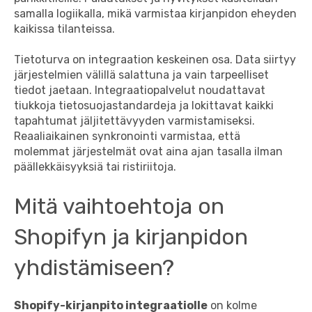
samalla logiikalla, mikä varmistaa kirjanpidon eheyden
kaikissa tilanteissa.
Tietoturva on integraation keskeinen osa. Data siirtyy
järjestelmien välillä salattuna ja vain tarpeelliset
tiedot jaetaan. Integraatiopalvelut noudattavat
tiukkoja tietosuojastandardeja ja lokittavat kaikki
tapahtumat jäljitettävyyden varmistamiseksi.
Reaaliaikainen synkronointi varmistaa, että
molemmat järjestelmät ovat aina ajan tasalla ilman
päällekkäisyyksiä tai ristiriitoja.
Mitä vaihtoehtoja on
Shopifyn ja kirjanpidon
yhdistämiseen?
Shopify-kirjanpito integraatiolle
on kolme