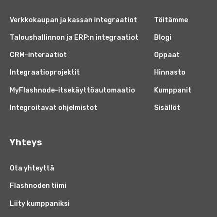
Verkkokaupan ja kassan integraatiot
Töitämme
Taloushallinnon ja ERP:n integraatiot
Blogi
CRM-interaatiot
Oppaat
Integraatioprojektit
Hinnasto
MyFlashnode-itsekäyttöautomaatio
Kumppanit
Integroitavat ohjelmistot
Sisällöt
Yhteys
Ota yhteyttä
Flashnoden tiimi
Liity kumppaniksi