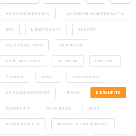
ASIAKASKOKEMUKSIA
JÄRJESTELMÄINTEGRAATIO
ERP
LIIKETOIMINTA
SHOPIFY
TALOUSHALLINTO
WEBINAARI
OHJELMISTOALA
NETVISOR
PAYTRAIL
TEKOÄLY
ADAPT
SALESFORCE
ASIAKASLÄHTÖISYYS
IPAAS
KIRJANPITO
KUMPPANIT
FLASHNODE
SAAS
AJANKOHTAISTA
MYYNTI JA MARKKINOINTI