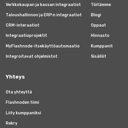
Verkkokaupan ja kassan integraatiot
Töitämme
Taloushallinnon ja ERP:n integraatiot
Blogi
CRM-interaatiot
Oppaat
Integraatioprojektit
Hinnasto
MyFlashnode-itsekäyttöautomaatio
Kumppanit
Integroitavat ohjelmistot
Sisällöt
Yhteys
Ota yhteyttä
Flashnoden tiimi
Liity kumppaniksi
Rekry