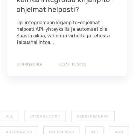
ohjelmat helposti?
Opi integroimaan kirjanpito-ohjelmat
helposti API-yhteyksillä ja automaatiolla.
Säästä aikaa, vähennä virheitä ja tehosta
taloushallintoa...
SIIRI PELKONEN
KESÄK. 13, 2025
ALL
INTEGRAATIOT
VERKKOKAUPPA
AUTOMAATIO
REFERENSSI
API
CRM