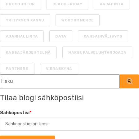
PROCOUNTOR
BLACK FRIDAY
RAJAPINTA
YRITYKSEN KASVU
WOOCOMMERCE
AJANHALLINTA
DATA
KANSAINVÄLISYYS
KASSAJÄRJESTELMÄ
MAKSUPALVELUNTARJOAJA
PARTNERS
VIERASKYNÄ
Tämä on hakukenttä, johon on liitetty automaattinen ehdotu
Ehdotuksia ei ole, koska hakukenttä on tyh
Tilaa blogi sähköpostiisi
Sähköpostisi
*