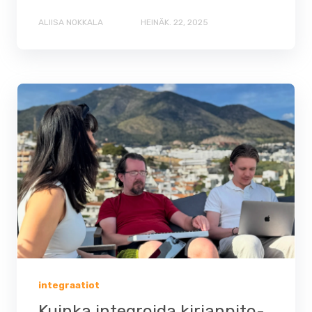
ALIISA NOKKALA
HEINÄK. 22, 2025
integraatiot
Kuinka integroida kirjanpito-