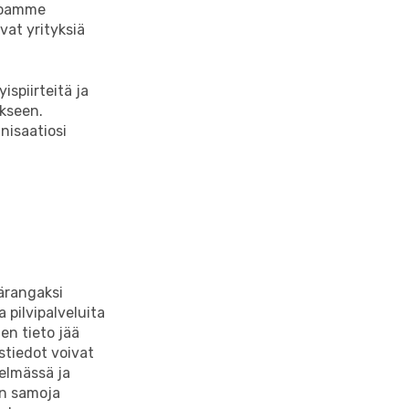
rjoamme
vat yrityksiä
spiirteitä ja
ykseen.
nisaatiosi
ärangaksi
 pilvipalveluita
en tieto jää
astiedot voivat
telmässä ja
än samoja