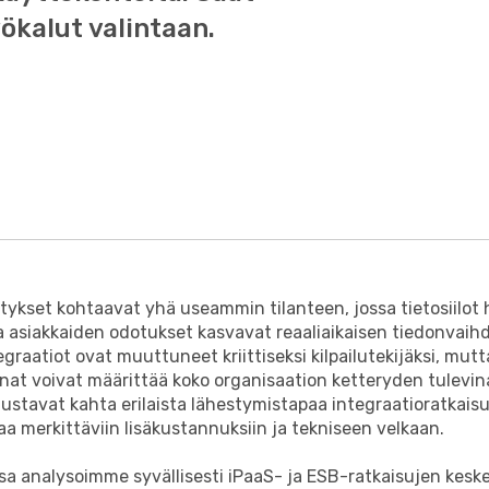
ökalut valintaan.
tykset kohtaavat yhä useammin tilanteen, jossa tietosiilot
ja asiakkaiden odotukset kasvavat reaaliaikaisen tiedonvai
graatiot ovat muuttuneet kriittiseksi kilpailutekijäksi, mutt
nat voivat määrittää koko organisaation ketteryden tulevin
ustavat kahta erilaista lähestymistapaa integraatioratkaisui
taa merkittäviin lisäkustannuksiin ja tekniseen velkaan.
ssa analysoimme syvällisesti iPaaS- ja ESB-ratkaisujen keske