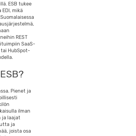
llä. ESB tukee
 EDI, mikä
ä. Suomalaisessa
ausjärjestelmä,
maan
erneihin REST
situimpiin SaaS-
 tai HubSpot-
della.
n ESB?
ssa. Pienet ja
llisesti
kilön
kaisulla ilman
 ja laajat
utta ja
ää, joista osa