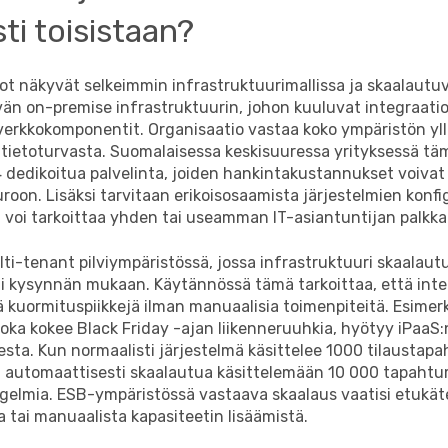
ti toisistaan?
rot näkyvät selkeimmin infrastruktuurimallissa ja skaalaut
vän on-premise infrastruktuurin, johon kuuluvat integraatio
verkkokomponentit. Organisaatio vastaa koko ympäristön yll
a tietoturvasta. Suomalaisessa keskisuuressa yrityksessä tä
-4 dedikoitua palvelinta, joiden hankintakustannukset voiva
oon. Lisäksi tarvitaan erikoisosaamista järjestelmien konfig
ä voi tarkoittaa yhden tai useamman IT-asiantuntijan palkk
lti-tenant pilviympäristössä, jossa infrastruktuuri skaalaut
i kysynnän mukaan. Käytännössä tämä tarkoittaa, että inte
siä kuormituspiikkejä ilman manuaalisia toimenpiteitä. Esimerk
oka kokee Black Friday -ajan liikenneruuhkia, hyötyy iPaaS:
sta. Kun normaalisti järjestelmä käsittelee 1000 tilaustap
oi automaattisesti skaalautua käsittelemään 10 000 tapaht
gelmia. ESB-ympäristössä vastaava skaalaus vaatisi etukät
a tai manuaalista kapasiteetin lisäämistä.