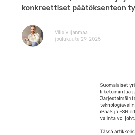
konkreettiset päätöksenteon ty
Ville Viljanmaa
joulukuuta 29, 2025
Suomalaiset yri
liiketoimintaa 
Järjestelmäinte
teknologiavalin
iPaaS ja ESB ed
valinta voi joh
Tässä artikkeli