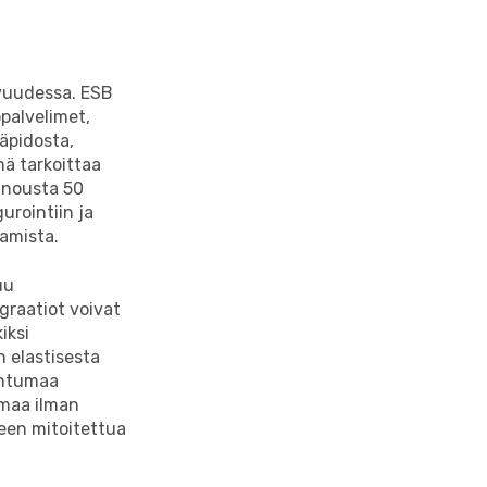
uvuudessa. ESB
palvelimet,
äpidosta,
mä tarkoittaa
t nousta 50
urointiin ja
aamista.
uu
graatiot voivat
iksi
n elastisesta
ahtumaa
umaa ilman
een mitoitettua