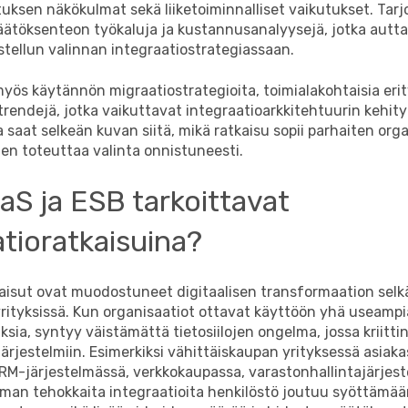
tuksen näkökulmat sekä liiketoiminnalliset vaikutukset. Ta
äätöksenteon työkaluja ja kustannusanalyysejä, jotka autta
tellun valinnan integraatiostrategiassaan.
ös käytännön migraatiostrategioita, toimialakohtaisia erityi
rendejä, jotka vaikuttavat integraatioarkkitehtuurin kehit
saat selkeän kuvan siitä, mikä ratkaisu sopii parhaiten orga
iten toteuttaa valinta onnistuneesti.
aS ja ESB tarkoittavat
atioratkaisuina?
kaisut ovat muodostuneet digitaalisen transformaation selk
rityksissä. Kun organisaatiot ottavat käyttöön yhä useampia
ksia, syntyy väistämättä tietosiilojen ongelma, jossa kriittin
n järjestelmiin. Esimerkiksi vähittäiskaupan yrityksessä asiak
CRM-järjestelmässä, verkkokaupassa, varastonhallintajärjes
Ilman tehokkaita integraatioita henkilöstö joutuu syöttämä