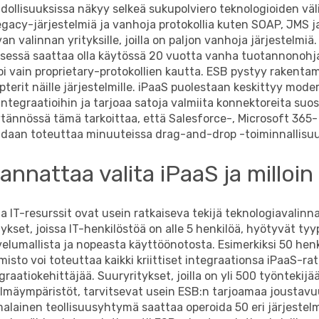
ollisuuksissa näkyy selkeä sukupolviero teknologioiden väli
egacy-järjestelmiä ja vanhoja protokollia kuten SOAP, JMS ja
van valinnan yrityksille, joilla on paljon vanhoja järjestelmi
yksessä saattaa olla käytössä 20 vuotta vanha tuotannonohj
i vain proprietary-protokollien kautta. ESB pystyy rakenta
pterit näille järjestelmille. iPaaS puolestaan keskittyy mod
 integraatioihin ja tarjoaa satoja valmiita konnektoreita suo
ytännössä tämä tarkoittaa, että Salesforce-, Microsoft 365-
oidaan toteuttaa minuuteissa drag-and-drop -toiminnallisuu
kannattaa valita iPaaS ja milloi
ja IT-resurssit ovat usein ratkaiseva tekijä teknologiavalinna
ykset, joissa IT-henkilöstöä on alle 5 henkilöä, hyötyvät tyypi
velumallista ja nopeasta käyttöönotosta. Esimerkiksi 50 hen
misto voi toteuttaa kaikki kriittiset integraationsa iPaaS-rat
raatiokehittäjää. Suuryritykset, joilla on yli 500 työntekijää
elmäympäristöt, tarvitsevat usein ESB:n tarjoamaa joustavu
malainen teollisuusyhtymä saattaa operoida 50 eri järjestelm