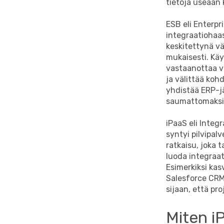
tietoja useaan 
ESB eli Enterp
integraatiohaas
keskitettynä vä
mukaisesti. Käy
vastaanottaa v
ja välittää koh
yhdistää ERP-j
saumattomaksi 
iPaaS eli Inte
syntyi pilvipal
ratkaisu, joka 
luoda integraat
Esimerkiksi kas
Salesforce CRM
sijaan, että pro
Miten i