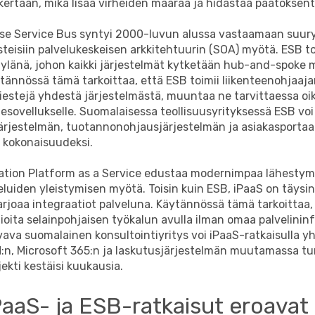
kertaan, mikä lisää virheiden määrää ja hidastaa päätöksen
rise Service Bus syntyi 2000-luvun alussa vastaamaan suur
teisiin palvelukeskeisen arkkitehtuurin (SOA) myötä. ESB to
ylänä, johon kaikki järjestelmät kytketään hub-and-spoke m
tännössä tämä tarkoittaa, että ESB toimii liikenteenohjaaja
iestejä yhdestä järjestelmästä, muuntaa ne tarvittaessa o
desovellukselle. Suomalaisessa teollisuusyrityksessä ESB voi
ärjestelmän, tuotannonohjausjärjestelmän ja asiakasportaa
kokonaisuudeksi.
gration Platform as a Service edustaa modernimpaa lähestym
veluiden yleistymisen myötä. Toisin kuin ESB, iPaaS on täysin
tarjoaa integraatiot palveluna. Käytännössä tämä tarkoittaa, 
ioita selainpohjaisen työkalun avulla ilman omaa palvelininf
vava suomalainen konsultointiyritys voi iPaaS-ratkaisulla y
:n, Microsoft 365:n ja laskutusjärjestelmän muutamassa tu
jekti kestäisi kuukausia.
PaaS- ja ESB-ratkaisut eroavat