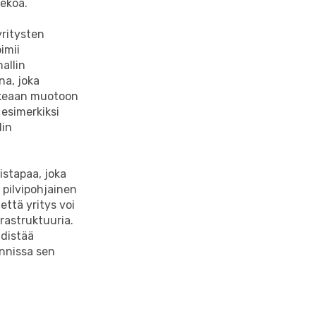
tekoa.
yritysten
imii
allin
na, joka
ikeaan muotoon
 esimerkiksi
lin
istapaa, joka
 pilvipohjainen
että yritys voi
rastruktuuria.
hdistää
nnissa sen