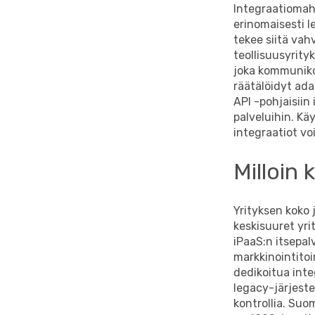
Integraatiomahd
erinomaisesti l
tekee siitä vah
teollisuusyrit
joka kommuniko
räätälöidyt ada
API -pohjaisiin
palveluihin. Kä
integraatiot v
Milloin 
Yrityksen koko 
keskisuuret yrit
iPaaS:n itsepal
markkinointitoi
dedikoitua integ
legacy-järjest
kontrollia. Suo