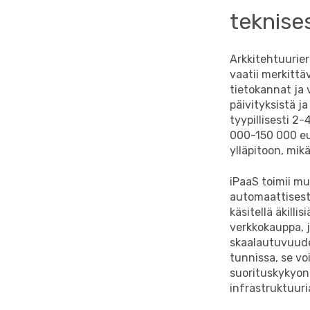
teknises
Arkkitehtuurie
vaatii merkittä
tietokannat ja 
päivityksistä j
tyypillisesti 2
000-150 000 eur
ylläpitoon, mik
iPaaS toimii mu
automaattisest
käsitellä äkilli
verkkokauppa, j
skaalautuvuude
tunnissa, se v
suorituskykyon
infrastruktuuri