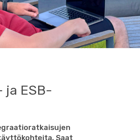
- ja ESB-
egraatioratkaisujen
käyttökohteita. Saat