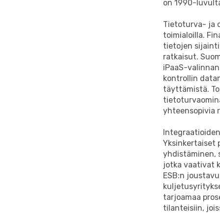
on 1990-luvulta
Tietoturva- ja 
toimialoilla. F
tietojen sijaint
ratkaisut. Suoma
iPaaS-valinnan 
kontrollin data
täyttämistä. To
tietoturvaomin
yhteensopivia r
Integraatioide
Yksinkertaiset 
yhdistäminen, 
jotka vaativat 
ESB:n joustavuu
kuljetusyrityks
tarjoamaa pros
tilanteisiin, jo