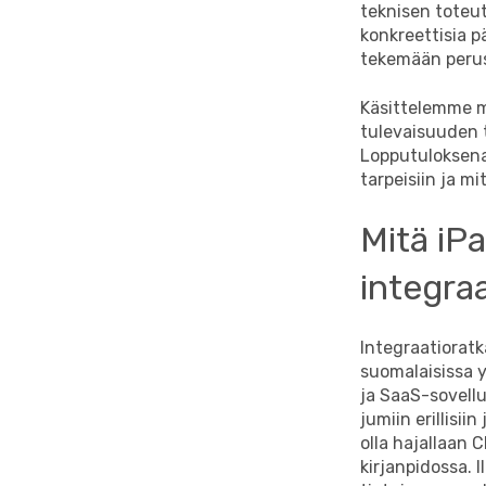
teknisen toteu
konkreettisia p
tekemään perus
Käsittelemme my
tulevaisuuden t
Lopputuloksena 
tarpeisiin ja m
Mitä iPa
integra
Integraatiorat
suomalaisissa y
ja SaaS-sovellu
jumiin erillisii
olla hajallaan 
kirjanpidossa. 