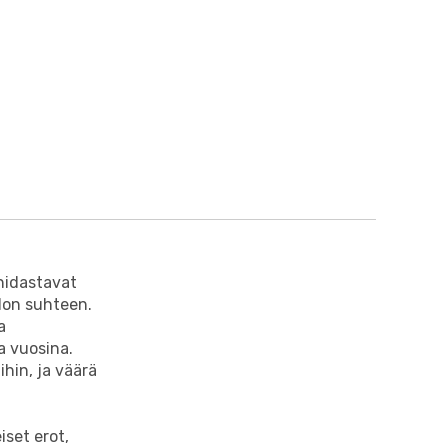
 hidastavat
hdon suhteen.
a
a vuosina.
hin, ja väärä
iset erot,