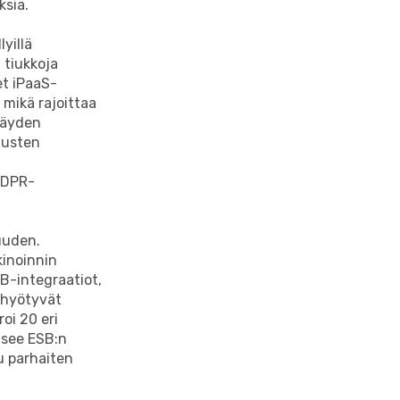
ksia.
yillä
 tiukkoja
et iPaaS-
 mikä rajoittaa
 täyden
musten
GDPR-
uuden.
kinoinnin
B-integraatiot,
, hyötyvät
oi 20 eri
tsee ESB:n
u parhaiten