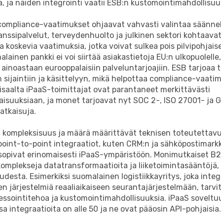
, ja näiden integrointi vaatii ESB:n kustomointimahdollisuu
compliance-vaatimukset ohjaavat vahvasti valintaa säännell
inanssipalvelut, terveydenhuolto ja julkinen sektori kohtaavat
ia koskevia vaatimuksia, jotka voivat sulkea pois pilvipohjais
lainen pankki ei voi siirtää asiakastietoja EU:n ulkopuolelle,
ainoastaan eurooppalaisiin palveluntarjoajiin. ESB tarjoaa
n sijaintiin ja käsittelyyn, mikä helpottaa compliance-vaati
isaalta iPaaS-toimittajat ovat parantaneet merkittävästi
aisuuksiaan, ja monet tarjoavat nyt SOC 2-, ISO 27001- ja 
atkaisuja.
n kompleksisuus ja määrä määrittävät teknisen toteutettav
point-to-point integraatiot, kuten CRM:n ja sähköpostimark
sopivat erinomaisesti iPaaS-ympäristöön. Monimutkaiset B2
komplekseja datatransformaatioita ja liiketoimintasääntöjä
desta. Esimerkiksi suomalainen logistiikkayritys, joka integr
en järjestelmiä reaaliaikaiseen seurantajärjestelmään, tarvi
essointitehoa ja kustomointimahdollisuuksia. iPaaS soveltu
issa integraatioita on alle 50 ja ne ovat pääosin API-pohjaisia.