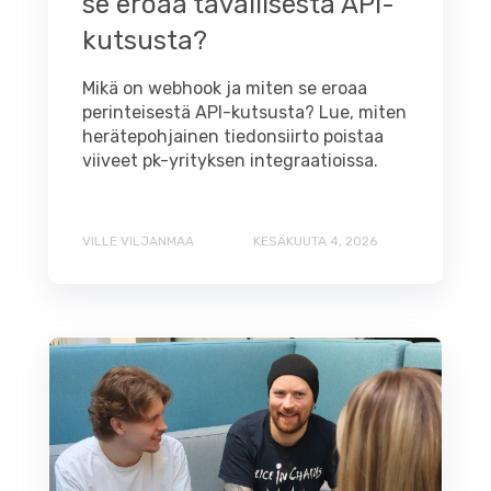
se eroaa tavallisesta API-
kutsusta?
Mikä on webhook ja miten se eroaa
perinteisestä API-kutsusta? Lue, miten
herätepohjainen tiedonsiirto poistaa
viiveet pk-yrityksen integraatioissa.
VILLE VILJANMAA
KESÄKUUTA 4, 2026