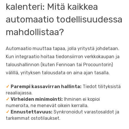
kalenteri: Mitä kaikkea
automaatio todellisuudessa
mahdollistaa?
Automaatio muuttaa tapaa, jolla yritystä johdetaan.
Kun integraatio hoitaa tiedonsiirron verkkokaupan ja
taloushallinnon (kuten Fennoan tai Procountorin)
välillä, yrityksen talousdata on aina ajan tasalla.
✓
Parempi kassavirran hallinta:
Tiedot tilityksistä
reaaliajassa.
✓
Virheiden minimointi:
Ihminen ei kopioi
numeroita, ne menevät oikein kerralla.
✓
Ennustettavuus:
Synkronoidut varastosaldot ja
tarkemmat ostotilaukset.