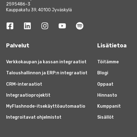
2595486-3
Kauppakatu 39, 40100 Jyväskylä
Palvelut
Lisätietoa
Verkkokaupan ja kassan integraatiot
Töitämme
Taloushallinnon ja ERP:n integraatiot
Blogi
CRM-interaatiot
Oppaat
Integraatioprojektit
Hinnasto
MyFlashnode-itsekäyttöautomaatio
Kumppanit
Integroitavat ohjelmistot
Sisällöt