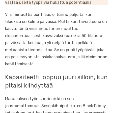
vastaa useita työpäiviä hukattua potentiaalia.
Viisi minuuttia per tilaus ei tunnu paljolta, kun
tilauksia on kolme päivässä. Mutta kun tavoitteena on
kasvu, tämä viisiminuuttinen muuttuu
eksponentiaalisesti kasvavaksi taakaksi. 50 tilausta
päivässä tarkoittaa jo yli neljää tuntia pelkkää
mekaanista tiedonsiirtoa. Se on puoli työpäivää, joka
on pois myynnistä, asiakaspalvelusta ja liiketoiminnan
kehittämisestä.
Kapasiteetti loppuu juuri silloin, kun
pitäisi kiihdyttää
Manuaalisen työn suurin riski on sen
joustamattomuus. Sesonkihuiput, kuten Black Friday
tai joulumyynti, kaatavat organisaation, jos prosessit