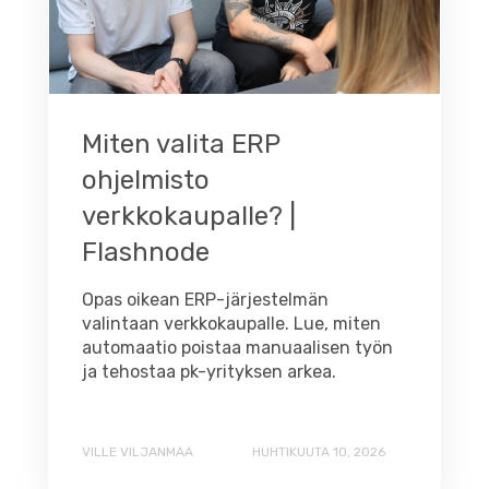
Miten valita ERP
ohjelmisto
verkkokaupalle? |
Flashnode
Opas oikean ERP-järjestelmän
valintaan verkkokaupalle. Lue, miten
automaatio poistaa manuaalisen työn
ja tehostaa pk-yrityksen arkea.
VILLE VILJANMAA
HUHTIKUUTA 10, 2026