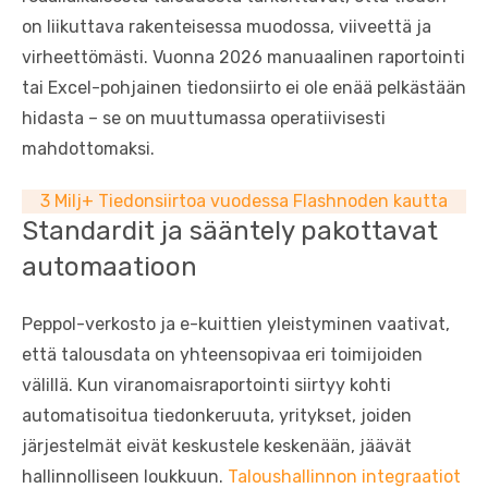
on liikuttava rakenteisessa muodossa, viiveettä ja
virheettömästi. Vuonna 2026 manuaalinen raportointi
tai Excel-pohjainen tiedonsiirto ei ole enää pelkästään
hidasta – se on muuttumassa operatiivisesti
mahdottomaksi.
3 Milj+ Tiedonsiirtoa vuodessa Flashnoden kautta
Standardit ja sääntely pakottavat
automaatioon
Peppol-verkosto ja e-kuittien yleistyminen vaativat,
että talousdata on yhteensopivaa eri toimijoiden
välillä. Kun viranomaisraportointi siirtyy kohti
automatisoitua tiedonkeruuta, yritykset, joiden
järjestelmät eivät keskustele keskenään, jäävät
hallinnolliseen loukkuun.
Taloushallinnon integraatiot