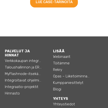
LUE CASE-TARINOITA
PALVELUT JA
LISÄÄ
HINNAT
Webinaarit
Verkkokaupan integraatiot
Töitämme
Taloushallinnon ja ERP:n integraatiot
Rekry
MyFlashnode-itsekäyttö-automaatio
Opas – Liiketoiminnan tehostamiseen
Integroitavat ohjelmistot
Kumppaniesittelyt
Integraatio-projektit
Blogi
Hinnasto
YHTEYS
Yhteystiedot