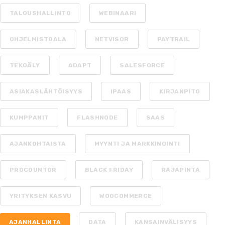
TALOUSHALLINTO
WEBINAARI
OHJELMISTOALA
NETVISOR
PAYTRAIL
TEKOÄLY
ADAPT
SALESFORCE
ASIAKASLÄHTÖISYYS
IPAAS
KIRJANPITO
KUMPPANIT
FLASHNODE
SAAS
AJANKOHTAISTA
MYYNTI JA MARKKINOINTI
PROCOUNTOR
BLACK FRIDAY
RAJAPINTA
YRITYKSEN KASVU
WOOCOMMERCE
AJANHALLINTA
DATA
KANSAINVÄLISYYS