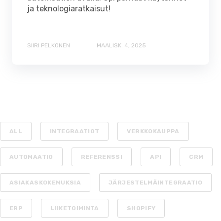
ja teknologiaratkaisut!
SIIRI PELKONEN
MAALISK. 4, 2025
ALL
INTEGRAATIOT
VERKKOKAUPPA
AUTOMAATIO
REFERENSSI
API
CRM
ASIAKASKOKEMUKSIA
JÄRJESTELMÄINTEGRAATIO
ERP
LIIKETOIMINTA
SHOPIFY