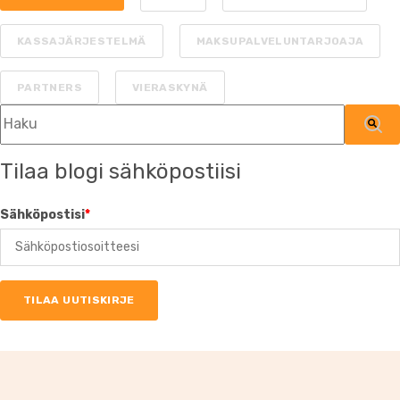
KASSAJÄRJESTELMÄ
MAKSUPALVELUNTARJOAJA
PARTNERS
VIERASKYNÄ
Tämä on hakukenttä, johon on liitetty automaattinen ehdotu
Ehdotuksia ei ole, koska hakukenttä on tyh
Tilaa blogi sähköpostiisi
Sähköpostisi
*