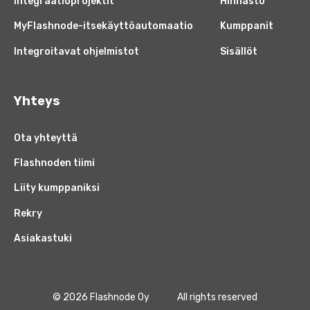
Integraatioprojektit
Hinnasto
MyFlashnode-itsekäyttöautomaatio
Kumppanit
Integroitavat ohjelmistot
Sisällöt
Yhteys
Ota yhteyttä
Flashnoden tiimi
Liity kumppaniksi
Rekry
Asiakastuki
© 2026 Flashnode Oy
All rights reserved