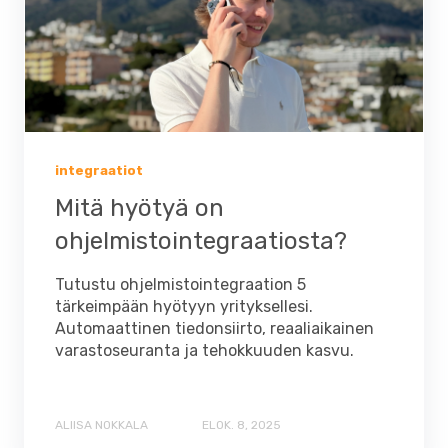
integraatiot
Mitä hyötyä on
ohjelmistointegraatiosta?
Tutustu ohjelmistointegraation 5
tärkeimpään hyötyyn yrityksellesi.
Automaattinen tiedonsiirto, reaaliaikainen
varastoseuranta ja tehokkuuden kasvu.
ALIISA NOKKALA
ELOK. 8, 2025