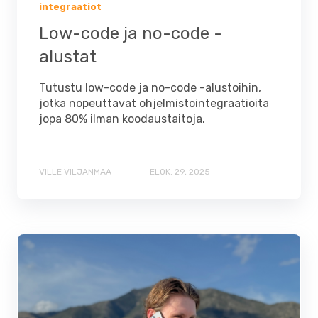
integraatiot
Low-code ja no-code -
alustat
Tutustu low-code ja no-code -alustoihin,
jotka nopeuttavat ohjelmistointegraatioita
jopa 80% ilman koodaustaitoja.
VILLE VILJANMAA
ELOK. 29, 2025