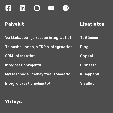
Palvelut
Lisätietoa
Verkkokaupan ja kassan integraatiot
Töitämme
Taloushallinnon ja ERP:n integraatiot
Blogi
CRM-interaatiot
Oppaat
Integraatioprojektit
Hinnasto
MyFlashnode-itsekäyttöautomaatio
Kumppanit
Integroitavat ohjelmistot
Sisällöt
Yhteys