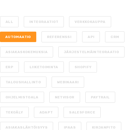
ALL
INTEGRAATIOT
VERKKOKAUPPA
AUTOMAATIO
REFERENSSI
API
CRM
ASIAKASKOKEMUKSIA
JÄRJESTELMÄINTEGRAATIO
ERP
LIIKETOIMINTA
SHOPIFY
TALOUSHALLINTO
WEBINAARI
OHJELMISTOALA
NETVISOR
PAYTRAIL
TEKOÄLY
ADAPT
SALESFORCE
ASIAKASLÄHTÖISYYS
IPAAS
KIRJANPITO