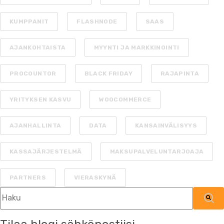
KUMPPANIT
FLASHNODE
SAAS
AJANKOHTAISTA
MYYNTI JA MARKKINOINTI
PROCOUNTOR
BLACK FRIDAY
RAJAPINTA
YRITYKSEN KASVU
WOOCOMMERCE
AJANHALLINTA
DATA
KANSAINVÄLISYYS
KASSAJÄRJESTELMÄ
MAKSUPALVELUNTARJOAJA
PARTNERS
VIERASKYNÄ
Tämä on hakukenttä, johon on liitetty automaattinen ehdotu
Ehdotuksia ei ole, koska hakukenttä on tyh