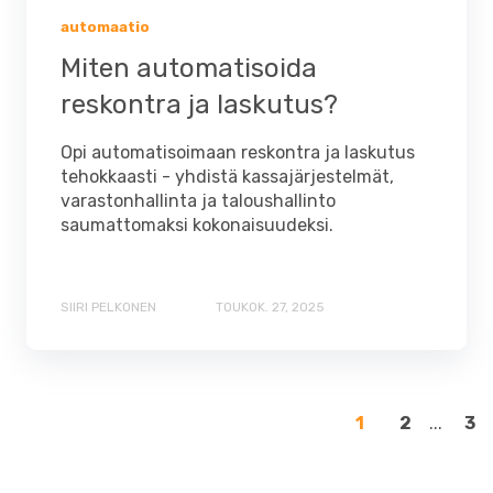
automaatio
Miten automatisoida
reskontra ja laskutus?
Opi automatisoimaan reskontra ja laskutus
tehokkaasti - yhdistä kassajärjestelmät,
varastonhallinta ja taloushallinto
saumattomaksi kokonaisuudeksi.
SIIRI PELKONEN
TOUKOK. 27, 2025
1
2
...
3