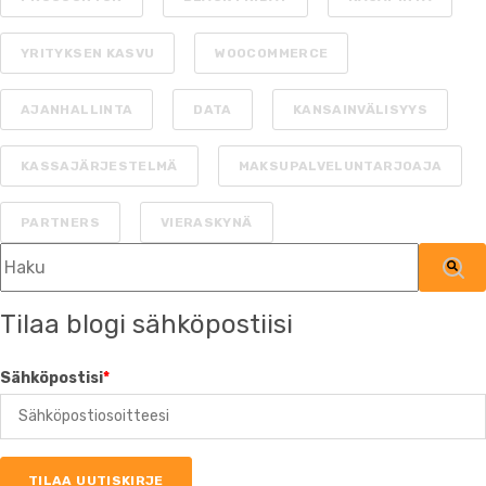
YRITYKSEN KASVU
WOOCOMMERCE
AJANHALLINTA
DATA
KANSAINVÄLISYYS
KASSAJÄRJESTELMÄ
MAKSUPALVELUNTARJOAJA
PARTNERS
VIERASKYNÄ
Tämä on hakukenttä, johon on liitetty automaattinen ehdotu
Ehdotuksia ei ole, koska hakukenttä on tyh
Tilaa blogi sähköpostiisi
Sähköpostisi
*