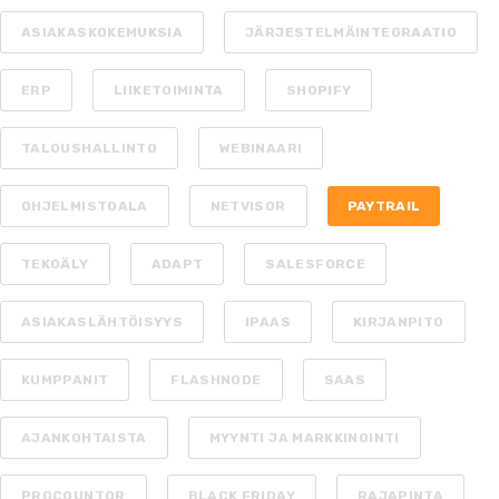
ASIAKASKOKEMUKSIA
JÄRJESTELMÄINTEGRAATIO
ERP
LIIKETOIMINTA
SHOPIFY
TALOUSHALLINTO
WEBINAARI
OHJELMISTOALA
NETVISOR
PAYTRAIL
TEKOÄLY
ADAPT
SALESFORCE
ASIAKASLÄHTÖISYYS
IPAAS
KIRJANPITO
KUMPPANIT
FLASHNODE
SAAS
AJANKOHTAISTA
MYYNTI JA MARKKINOINTI
PROCOUNTOR
BLACK FRIDAY
RAJAPINTA