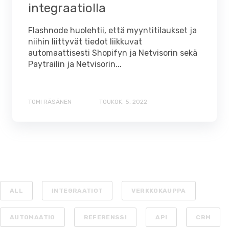
integraatiolla
Flashnode huolehtii, että myyntitilaukset ja
niihin liittyvät tiedot liikkuvat
automaattisesti Shopifyn ja Netvisorin sekä
Paytrailin ja Netvisorin...
TOMI RÄSÄNEN
TOUKOK. 5, 2022
ALL
INTEGRAATIOT
VERKKOKAUPPA
AUTOMAATIO
REFERENSSI
API
CRM