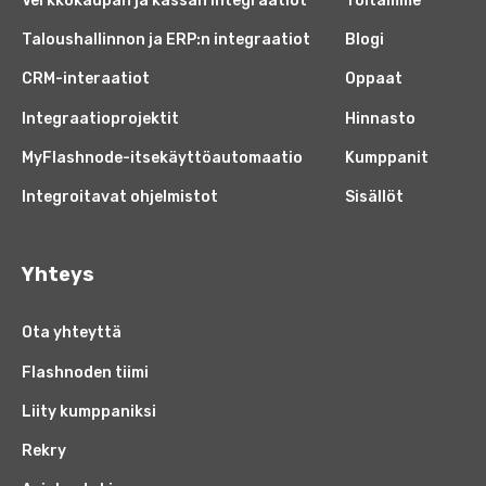
Verkkokaupan ja kassan integraatiot
Töitämme
Taloushallinnon ja ERP:n integraatiot
Blogi
CRM-interaatiot
Oppaat
Integraatioprojektit
Hinnasto
MyFlashnode-itsekäyttöautomaatio
Kumppanit
Integroitavat ohjelmistot
Sisällöt
Yhteys
Ota yhteyttä
Flashnoden tiimi
Liity kumppaniksi
Rekry