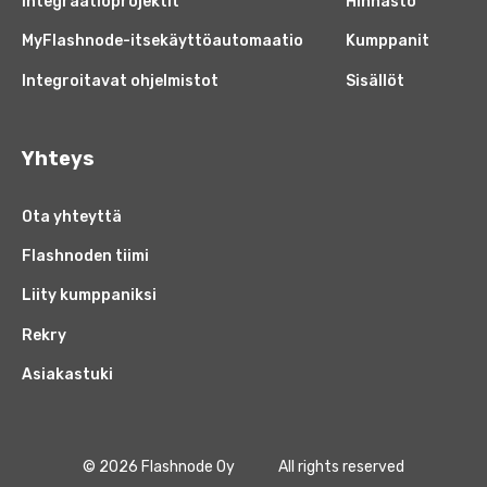
Integraatioprojektit
Hinnasto
MyFlashnode-itsekäyttöautomaatio
Kumppanit
Integroitavat ohjelmistot
Sisällöt
Yhteys
Ota yhteyttä
Flashnoden tiimi
Liity kumppaniksi
Rekry
Asiakastuki
© 2026 Flashnode Oy
All rights reserved