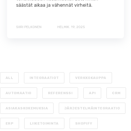
säästät aikaa ja vähennät virheitä.
SIIRI PELKONEN
HELMIK. 19, 2025
ALL
INTEGRAATIOT
VERKKOKAUPPA
AUTOMAATIO
REFERENSSI
API
CRM
ASIAKASKOKEMUKSIA
JÄRJESTELMÄINTEGRAATIO
ERP
LIIKETOIMINTA
SHOPIFY