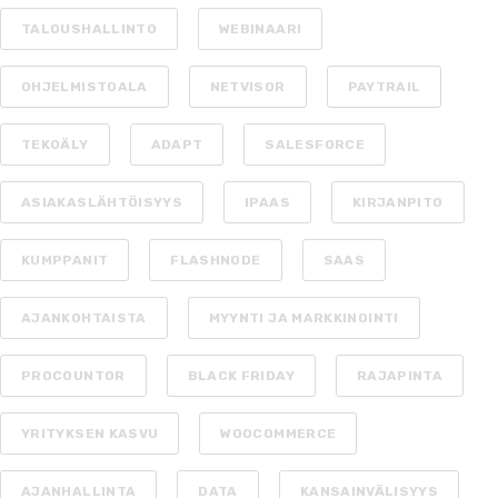
TALOUSHALLINTO
WEBINAARI
OHJELMISTOALA
NETVISOR
PAYTRAIL
TEKOÄLY
ADAPT
SALESFORCE
ASIAKASLÄHTÖISYYS
IPAAS
KIRJANPITO
KUMPPANIT
FLASHNODE
SAAS
AJANKOHTAISTA
MYYNTI JA MARKKINOINTI
PROCOUNTOR
BLACK FRIDAY
RAJAPINTA
YRITYKSEN KASVU
WOOCOMMERCE
AJANHALLINTA
DATA
KANSAINVÄLISYYS