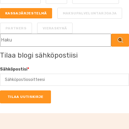
KASSAJÄRJESTELMÄ
MAKSUPALVELUNTARJOAJA
PARTNERS
VIERASKYNÄ
Tämä on hakukenttä, johon on liitetty automaattinen ehdotu
Ehdotuksia ei ole, koska hakukenttä on tyh
Tilaa blogi sähköpostiisi
Sähköpostisi
*