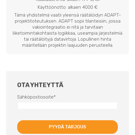
Käyttöönotto: alkaen 4000 €
Tämä yhdistelmä vaatii yleensä räätälöidyn ADAPT-
projektitoteutuksen. ADAPT sopii tilanteisiin, joissa
vakiointegraatio ei riitä ja tarvitaan
liiketoimintakohtaista logiikkaa, useampia järjestelmiä
tai räätälöityjä datavirtoja. Lopullinen hinta
määritellään projektin laajuuden perusteella.
OTA YHTEYTTÄ
Sähköpostiosoite
*