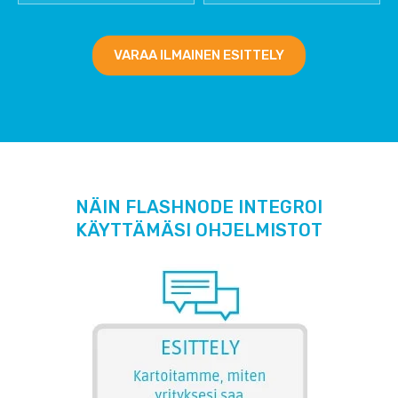
VARAA ILMAINEN ESITTELY
NÄIN FLASHNODE INTEGROI
KÄYTTÄMÄSI OHJELMISTOT