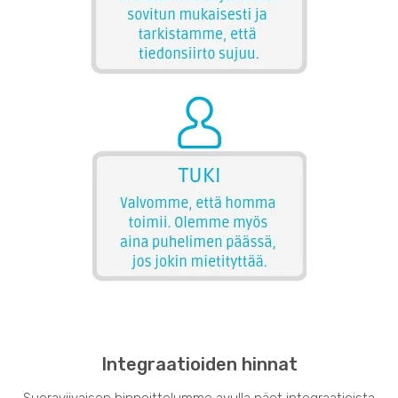
Integraatioiden hinnat
Suoraviivaisen hinnoittelumme avulla näet integraatioista