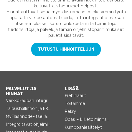
koituvat kustannukset helposti.
Hinnat auttavat sinua myös laskemaan, minkä verran työtä
lopulta tarvitsee automatisoida, jotta integraatio maksaa
itsensä takaisin. Katso taulukosta mitä toimintoja,
tiedonsiirtoja ja palveluja tämän ohjelmistoparin mukaiset
paketit sisältävät:
TUTUSTU HINNOITTELUUN
PALVELUT JA
LISÄÄ
HINNAT
Webinaarit
Verkkokaupan integraatiot
Töitämme
Taloushallinnon ja ERP:n integraatiot
Rekry
MyFlashnode-itsekäyttö-automaatio
Opas – Liiketoiminnan tehostamiseen
Integroitavat ohjelmistot
Kumppaniesittelyt