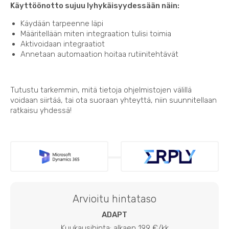
Käyttöönotto sujuu lyhykäisyydessään näin:
Käydään tarpeenne läpi
Määritellään miten integraation tulisi toimia
Aktivoidaan integraatiot
Annetaan automaation hoitaa rutiinitehtävät
Tutustu tarkemmin, mitä tietoja ohjelmistojen välillä
voidaan siirtää, tai ota suoraan yhteyttä, niin suunnitellaan
ratkaisu yhdessä!
Arvioitu hintataso
ADAPT
Kuukausihinta: alkaen 199 €/kk