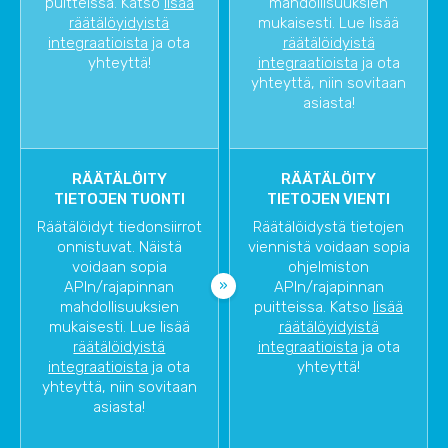
puitteissa. Katso
lisää
mahdollisuuksien
räätälöyidyistä
mukaisesti. Lue lisää
integraatioista
ja ota
räätälöidyistä
yhteyttä!
integraatioista
ja ota
yhteyttä, niin sovitaan
asiasta!
RÄÄTÄLÖITY
RÄÄTÄLÖITY
TIETOJEN TUONTI
TIETOJEN VIENTI
Räätälöidyt tiedonsiirrot
Räätälöidystä tietojen
onnistuvat. Näistä
viennistä voidaan sopia
voidaan sopia
ohjelmiston
APIn/rajapinnan
APIn/rajapinnan
mahdollisuuksien
puitteissa. Katso
lisää
mukaisesti. Lue lisää
räätälöyidyistä
räätälöidyistä
integraatioista
ja ota
integraatioista
ja ota
yhteyttä!
yhteyttä, niin sovitaan
asiasta!