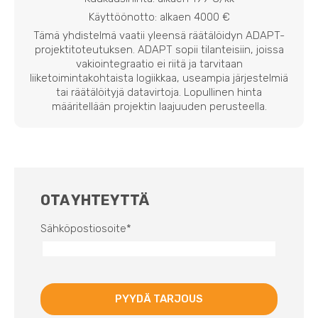
Käyttöönotto: alkaen 4000 €
Tämä yhdistelmä vaatii yleensä räätälöidyn ADAPT-
projektitoteutuksen. ADAPT sopii tilanteisiin, joissa
vakiointegraatio ei riitä ja tarvitaan
liiketoimintakohtaista logiikkaa, useampia järjestelmiä
tai räätälöityjä datavirtoja. Lopullinen hinta
määritellään projektin laajuuden perusteella.
OTA YHTEYTTÄ
Sähköpostiosoite
*