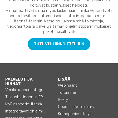
koituvat kustannukset helposti.
Hinnat auttavat sinua myös laskemaan, minkä verran työtä
lopulta tarvitsee automatisoida, jotta integraatio maksaa
itsensä takaisin. Katso taulukosta mitä toimintoja,
tiedonsiirtoja ja palveluja tämän ohjelmistoparin mukaiset
paketit sisältävät:
TUTUSTU HINNOITTELUUN
PALVELUT JA
LISÄÄ
HINNAT
Webinaarit
Verkkokaupan integraatiot
Töitämme
Taloushallinnon ja ERP:n integraatiot
Rekry
MyFlashnode-itsekäyttö-automaatio
Opas – Liiketoiminnan tehostamiseen
Integroitavat ohjelmistot
Kumppaniesittelyt