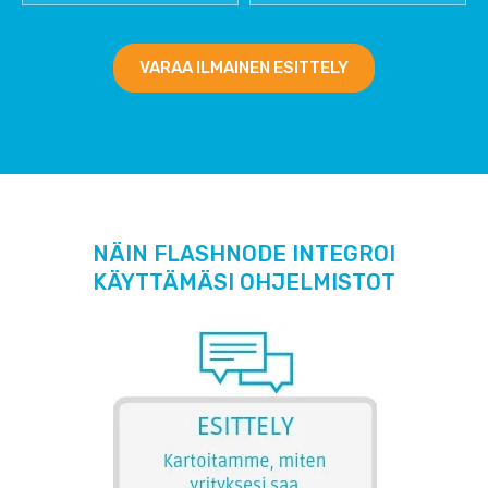
VARAA ILMAINEN ESITTELY
NÄIN FLASHNODE INTEGROI
KÄYTTÄMÄSI OHJELMISTOT