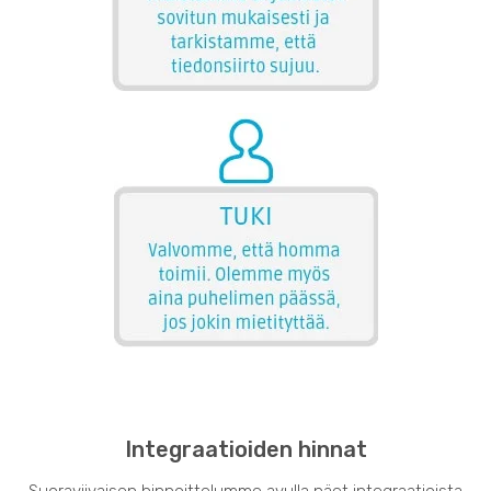
Integraatioiden hinnat
Suoraviivaisen hinnoittelumme avulla näet integraatioista