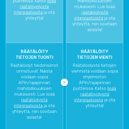
puitteissa. Katso
lisää
mahdollisuuksien
räätälöyidyistä
mukaisesti. Lue lisää
integraatioista
ja ota
räätälöidyistä
yhteyttä!
integraatioista
ja ota
yhteyttä, niin sovitaan
asiasta!
RÄÄTÄLÖITY
RÄÄTÄLÖITY
TIETOJEN TUONTI
TIETOJEN VIENTI
Räätälöidyt tiedonsiirrot
Räätälöidystä tietojen
onnistuvat. Näistä
viennistä voidaan sopia
voidaan sopia
ohjelmiston
APIn/rajapinnan
APIn/rajapinnan
mahdollisuuksien
puitteissa. Katso
lisää
mukaisesti. Lue lisää
räätälöyidyistä
räätälöidyistä
integraatioista
ja ota
integraatioista
ja ota
yhteyttä!
yhteyttä, niin sovitaan
asiasta!