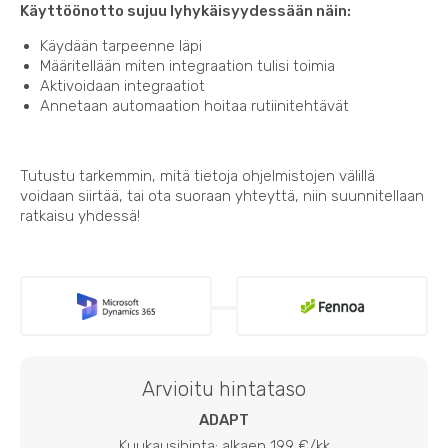
Käyttöönotto sujuu lyhykäisyydessään näin:
Käydään tarpeenne läpi
Määritellään miten integraation tulisi toimia
Aktivoidaan integraatiot
Annetaan automaation hoitaa rutiinitehtävät
Tutustu tarkemmin, mitä tietoja ohjelmistojen välillä
voidaan siirtää, tai ota suoraan yhteyttä, niin suunnitellaan
ratkaisu yhdessä!
Arvioitu hintataso
ADAPT
Kuukausihinta: alkaen 199 €/kk