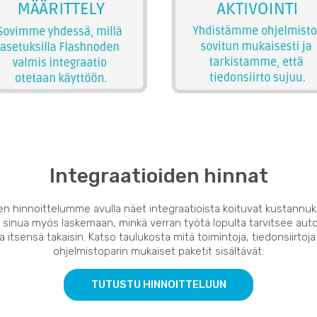
Integraatioiden hinnat
en hinnoittelumme avulla näet integraatioista koituvat kustannuk
 sinua myös laskemaan, minkä verran työtä lopulta tarvitsee auto
 itsensä takaisin. Katso taulukosta mitä toimintoja, tiedonsiirtoja
ohjelmistoparin mukaiset paketit sisältävät:
TUTUSTU HINNOITTELUUN