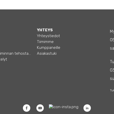
YHTEYS
My
Yhteystiedot
0
Tiimimme
Kumppaneille
sa
Opas – Liiketoiminnan tehostamiseen
Asiakastuki
elyt
Tu
03
s
Tu