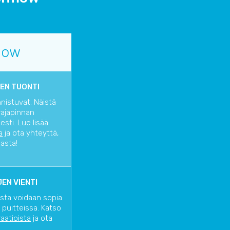
low
EN TUONTI
nnistuvat. Näistä
rajapinnan
sti. Lue lisää
a
ja ota yhteyttä,
iasta!
EN VIENTI
istä voidaan sopia
 puitteissa. Katso
raatioista
ja ota