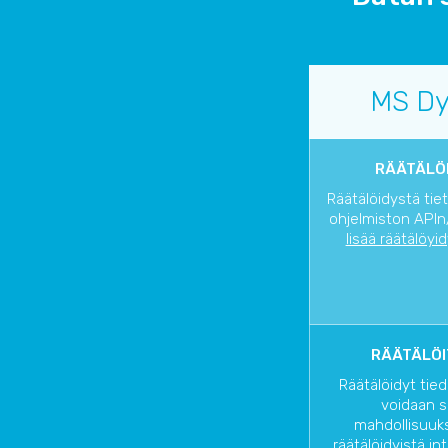
MS Dy
RÄÄTÄLÖI
Räätälöidystä tie
ohjelmiston APIn/
lisää räätälöyi
RÄÄTÄLÖI
Räätälöidyt tied
voidaan s
mahdollisuuks
räätälöidyistä in