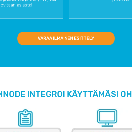
sovitaan asiasta!
VARAA ILMAINEN ESITTELY
HNODE INTEGROI KÄYTTÄMÄSI O