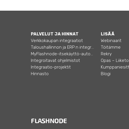
PALVELUT JA HINNAT
LISÄÄ
Verkkokaupan integraatiot
Webinaarit
Taloushallinnon ja ERP:n integraatiot
Töitämme
MyFlashnode-itsekäyttö-automaatio
Rekry
Integroitavat ohjelmistot
Integraatio-projektit
Kumppaniesitt
Hinnasto
Blogi