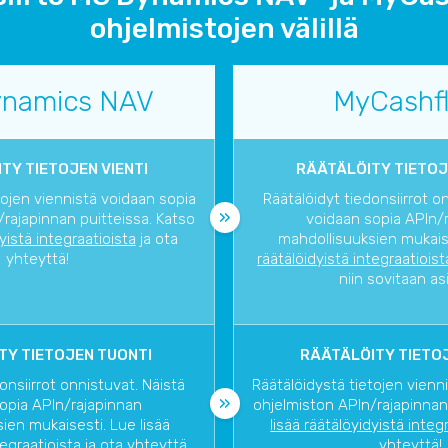
ohjelmistojen välillä
namics NAV
MyCashf
TY TIETOJEN VIENTI
RÄÄTÄLÖITY TIETOJ
tojen viennistä voidaan sopia
Räätälöidyt tiedonsiirrot o
rajapinnan puitteissa. Katso
voidaan sopia APIn/
dyistä integraatioista
ja ota
mahdollisuuksien mukaise
yhteyttä!
räätälöidyistä integraatioist
niin sovitaan as
TY TIETOJEN TUONTI
RÄÄTÄLÖITY TIETOJ
onsiirrot onnistuvat. Näistä
Räätälöidystä tietojen vienn
opia APIn/rajapinnan
ohjelmiston APIn/rajapinnan
ien mukaisesti. Lue lisää
lisää räätälöyidyistä integ
tegraatioista
ja ota yhteyttä,
yhteyttä!