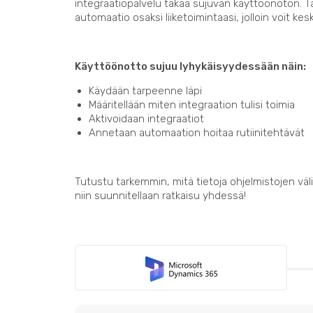
integraatiopalvelu takaa sujuvan käyttöönoton. 
automaatio osaksi liiketoimintaasi, jolloin voit kes
Käyttöönotto sujuu lyhykäisyydessään näin:
Käydään tarpeenne läpi
Määritellään miten integraation tulisi toimia
Aktivoidaan integraatiot
Annetaan automaation hoitaa rutiinitehtävät
Tutustu tarkemmin, mitä tietoja ohjelmistojen välil
niin suunnitellaan ratkaisu yhdessä!