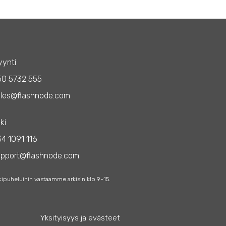
ynti
50 5732 555
les@flashnode.com
ki
4 1091 116
upport@flashnode.com
kipuheluihin vastaamme arkisin klo 9-15.
Yksityisyys ja evästeet