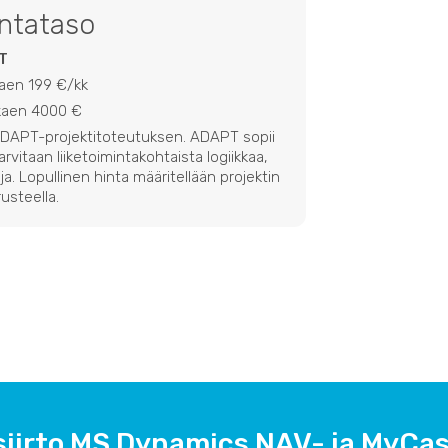
intataso
T
kaen 199 €/kk
lkaen 4000 €
 ADAPT-projektitoteutuksen. ADAPT sopii
 tarvitaan liiketoimintakohtaista logiikkaa,
ja. Lopullinen hinta määritellään projektin
usteella.
siirto MS Dynamics NAV- ja MyCas