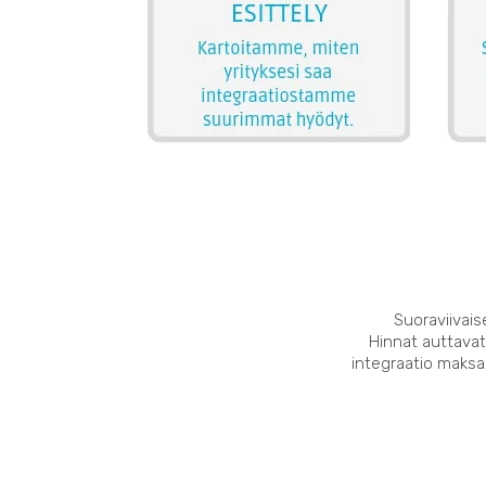
Suoraviivais
Hinnat auttavat
integraatio maksaa