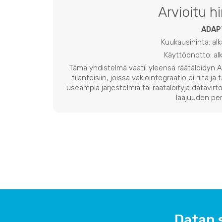
Arvioitu h
ADAP
Kuukausihinta: al
Käyttöönotto: a
Tämä yhdistelmä vaatii yleensä räätälöidyn
tilanteisiin, joissa vakiointegraatio ei riitä ja
useampia järjestelmiä tai räätälöityjä datavirto
laajuuden per
Datan 