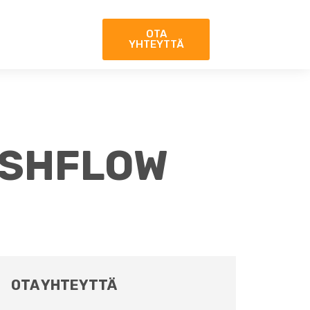
OTA
YHTEYTTÄ
ASHFLOW
OTA YHTEYTTÄ