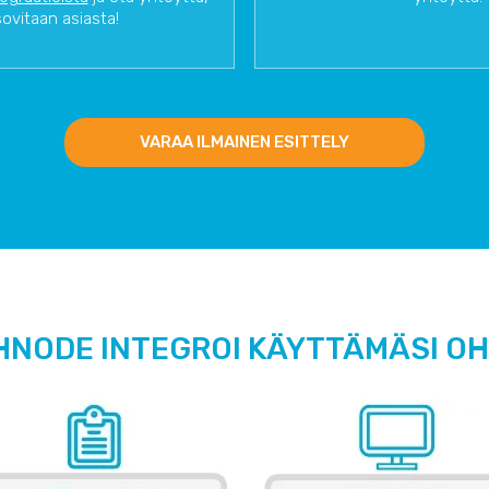
sovitaan asiasta!
VARAA ILMAINEN ESITTELY
HNODE INTEGROI KÄYTTÄMÄSI O