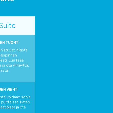
Suite
EN TUONTI
nnistuvat. Näistä
rajapinnan
sti. Lue lisää
a
ja ota yhteyttä,
iasta!
EN VIENTI
istä voidaan sopia
 puitteissa. Katso
raatioista
ja ota