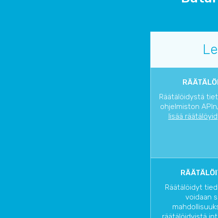
Le
RÄÄTÄLÖI
Räätälöidystä tie
ohjelmiston APIn/
lisää räätälöyi
RÄÄTÄLÖI
Räätälöidyt tied
voidaan s
mahdollisuuks
räätälöidyistä in