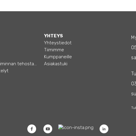
YHTEYS
My
Yhteystiedot
0
Tiimimme
Kumppaneille
sa
Opas – Liiketoiminnan tehostamiseen
Asiakastuki
elyt
Tu
03
s
Tu