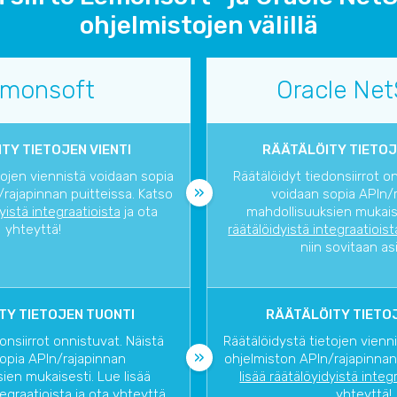
ohjelmistojen välillä
monsoft
Oracle Net
TY TIETOJEN VIENTI
RÄÄTÄLÖITY TIETOJ
tojen viennistä voidaan sopia
Räätälöidyt tiedonsiirrot o
rajapinnan puitteissa. Katso
voidaan sopia APIn/
dyistä integraatioista
ja ota
mahdollisuuksien mukaise
yhteyttä!
räätälöidyistä integraatioist
niin sovitaan as
TY TIETOJEN TUONTI
RÄÄTÄLÖITY TIETOJ
onsiirrot onnistuvat. Näistä
Räätälöidystä tietojen vienn
opia APIn/rajapinnan
ohjelmiston APIn/rajapinnan
ien mukaisesti. Lue lisää
lisää räätälöyidyistä integ
tegraatioista
ja ota yhteyttä,
yhteyttä!