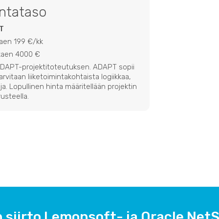
intataso
T
kaen 199 €/kk
lkaen 4000 €
 ADAPT-projektitoteutuksen. ADAPT sopii
 tarvitaan liiketoimintakohtaista logiikkaa,
ja. Lopullinen hinta määritellään projektin
usteella.
 siirto Lemonsoft- ja Oracle NetS