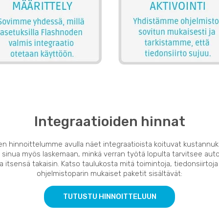
Integraatioiden hinnat
en hinnoittelumme avulla näet integraatioista koituvat kustannuk
 sinua myös laskemaan, minkä verran työtä lopulta tarvitsee auto
 itsensä takaisin. Katso taulukosta mitä toimintoja, tiedonsiirtoja
ohjelmistoparin mukaiset paketit sisältävät:
TUTUSTU HINNOITTELUUN