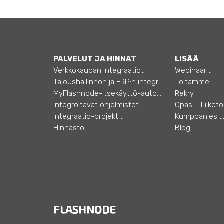
PALVELUT JA HINNAT
LISÄÄ
Verkkokaupan integraatiot
Webinaarit
Taloushallinnon ja ERP:n integraatiot
Töitämme
MyFlashnode-itsekäyttö-automaatio
Rekry
Integroitavat ohjelmistot
Integraatio-projektit
Kumppaniesitt
Hinnasto
Blogi