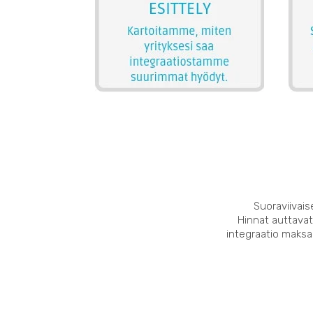
Suoraviivais
Hinnat auttavat
integraatio maksaa