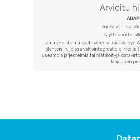
Arvioitu h
ADAP
Kuukausihinta: al
Käyttöönotto: a
Tämä yhdistelmä vaatii yleensä räätälöidyn
tilanteisiin, joissa vakiointegraatio ei riitä ja
useampia järjestelmiä tai räätälöityjä datavirto
laajuuden per
Datan