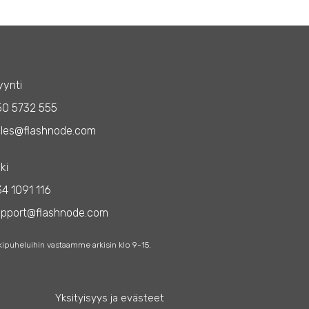
ynti
50 5732 555
les@flashnode.com
ki
4 1091 116
upport@flashnode.com
kipuheluihin vastaamme arkisin klo 9-15.
Yksityisyys ja evästeet