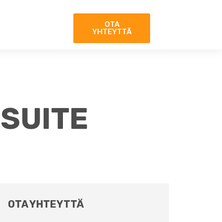
OTA
YHTEYTTÄ
SUITE
OTA YHTEYTTÄ