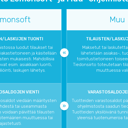
monsoft
Muu
N/LASKUJEN TUONTI
TILAUSTEN/LASKUJ
stossa luodut tilaukset tai
Maksetut tai laskutetta
iakastietoineen ja käsitellään
lähetetään asiakas-, tuo
sten mukaisesti. Mahdollisia
toimitustietoineen toisee
vat esim. asiakkaan luonti,
Tiedonsiirto toteutetaan ti
iliöinti, laskujen lähetys.
muuttuessa vali
OSALDOJEN VIENTI
VARASTOSALDOJE
tosaldot viedään määritysten
Tuotteiden varastosaldot pä
yhdestä tai useammasta
ohjelmistosta saadun tie
o voidaan päivittää tilausten
Tuotteiden yksilöivänä tunn
otemäärien muuttuessa tai
yleensä tuotenumeroa tai
ajastetusti.