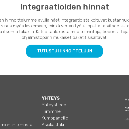
Integraatioiden hinnat
en hinnoittelumme avulla näet integraatioista koituvat kustannuk
 sinua myös laskemaan, minkä verran työtä lopulta tarvitsee auto
 itsensä takaisin. Katso taulukosta mitä toimintoja, tiedonsiirtoja
ohjelmistoparin mukaiset paketit sisältävät:
TUTUSTU HINNOITTELUUN
YHTEYS
My
Yhteystiedot
0
Tiimimme
Kumppaneille
sa
Opas – Liiketoiminnan tehostamiseen
Asiakastuki