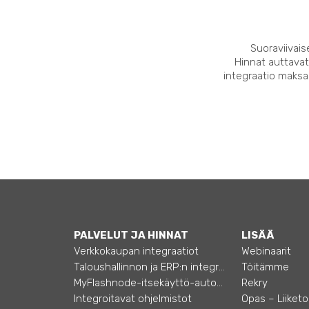
Suoraviivais
Hinnat auttavat
integraatio maksaa
PALVELUT JA HINNAT
LISÄÄ
Verkkokaupan integraatiot
Webinaarit
Taloushallinnon ja ERP:n integraatiot
Töitämme
MyFlashnode-itsekäyttö-automaatio
Rekry
Integroitavat ohjelmistot