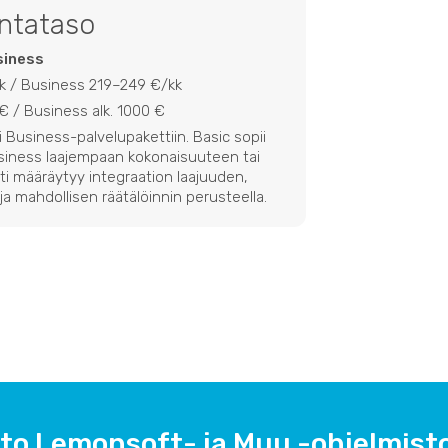
intataso
siness
kk / Business 219–249 €/kk
€ / Business alk. 1000 €
i Business-palvelupakettiin. Basic sopii
siness laajempaan kokonaisuuteen tai
ti määräytyy integraation laajuuden,
ja mahdollisen räätälöinnin perusteella.
rto Lemonsoft- ja Muu -ohjelmistoj