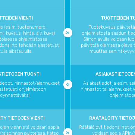
TEIDEN VIENTI
TUOTTEIDEN T
s (esim. tuotenumero,
Tuotekuvaus päivitetä
i, kuvaus, hinta, alv, kuva)
ohjelmistosta saadun tie
toisessa ohjelmistossa
Siirron avulla voidaan lu
edonsiirto tehdään ajastetusti
päivittää olemassa oleva 
ulla aikataululla.
muuttaa sen näkyvyy
STIETOJEN TUONTI
ASIAKASTIETOJEN
tiedot, hinnastot/alennukset
Asiakastiedot ja esim. a
astetusti ohjelmistoon
hinnastot tai alennukset 
dynnettäväksi.
ohjelmistoo
TY TIETOJEN VIENTI
RÄÄTÄLÖITY TIETOJ
tojen viennistä voidaan sopia
Räätälöidyt tiedonsiirrot o
rajapinnan puitteissa. Katso
voidaan sopia APIn/