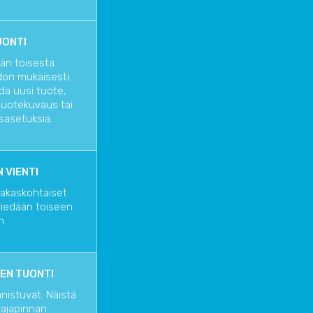
UONTI
än toisesta
don mukaisesti.
oda uusi tuote,
tuotekuvaus tai
sasetuksia.
 VIENTI
siakaskohtaiset
viedään toiseen
n.
EN TUONTI
nnistuvat. Näistä
rajapinnan