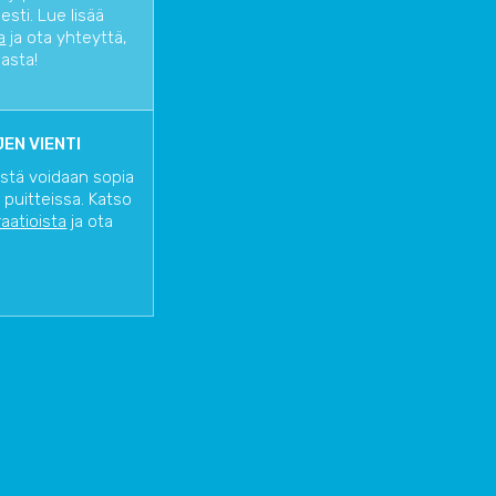
sti. Lue lisää
a
ja ota yhteyttä,
iasta!
EN VIENTI
istä voidaan sopia
 puitteissa. Katso
raatioista
ja ota