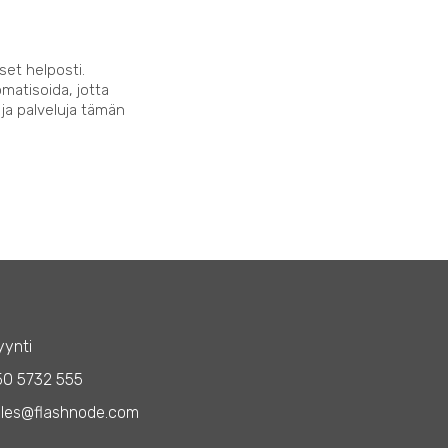
set helposti.
matisoida, jotta
 ja palveluja tämän
ynti
50 5732 555
les@flashnode.com