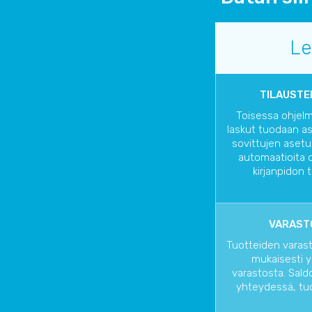
Le
TILAUSTE
Toisessa ohjelmi
laskut tuodaan as
sovittujen asetu
automaatioita o
kirjanpidon t
VARAST
Tuotteiden varas
mukaisesti 
varastosta. Sald
yhteydessä, tu