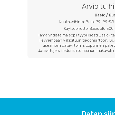
Arvioitu h
Basic / Bu
Kuukausihinta: Basic 79–99 €/
Käyttöönotto: Basic alk. 300 
Tämä yhdistelmä sopii tyypillisesti Basic- ta
kevyempään vakioituun tiedonsiirtoon, Bu
useampiin datavirtoihin. Lopullinen paket
datavirtojen, tiedonsiirtomäärien, hakuvälin 
Datan sii