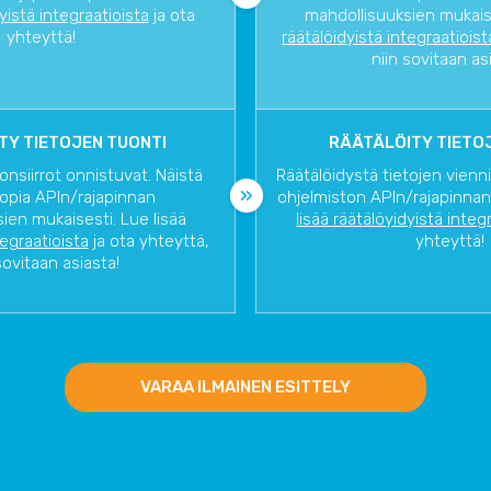
dyistä integraatioista
ja ota
mahdollisuuksien mukaise
yhteyttä!
räätälöidyistä integraatioist
niin sovitaan as
TY TIETOJEN TUONTI
RÄÄTÄLÖITY TIETOJ
onsiirrot onnistuvat. Näistä
Räätälöidystä tietojen vienn
opia APIn/rajapinnan
ohjelmiston APIn/rajapinnan
ien mukaisesti. Lue lisää
lisää räätälöyidyistä integ
tegraatioista
ja ota yhteyttä,
yhteyttä!
sovitaan asiasta!
VARAA ILMAINEN ESITTELY