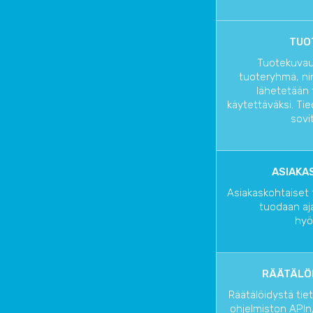
TUOT
Tuotekuvau
tuoteryhmä, nim
lähetetään 
käytettäväksi. Ti
sovit
ASIAKA
Asiakaskohtaiset 
tuodaan aj
hyö
RÄÄTÄLÖI
Räätälöidystä tie
ohjelmiston APIn/