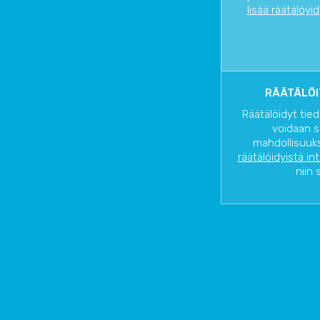
lisää räätälöyi
RÄÄTÄLÖI
Räätälöidyt tied
voidaan s
mahdollisuuks
räätälöidyistä in
niin 