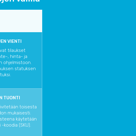
EN VIENTI
vat tilaukset
te-, hinta- ja
n ohjelmistoon.
lauksen statuksen
tuksi.
N TUONTI
ivitetään toisesta
don mukaisesti.
isteena käytetään
 -koodia (SKU).