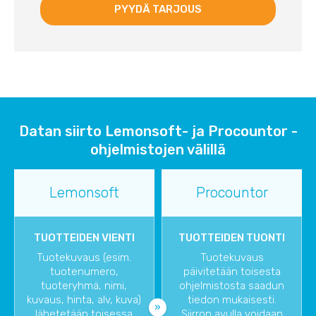
Datan siirto Lemonsoft- ja Procountor -
ohjelmistojen välillä
Lemonsoft
Procountor
TUOTTEIDEN VIENTI
TUOTTEIDEN TUONTI
Tuotekuvaus (esim.
Tuotekuvaus
tuotenumero,
päivitetään toisesta
tuoteryhmä, nimi,
ohjelmistosta saadun
kuvaus, hinta, alv, kuva)
tiedon mukaisesti.
lähetetään toisessa
Siirron avulla voidaan