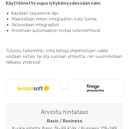
Käyttöönotto sujuu lyhykäisyydessään näin:
Käydään tarpeenne läpi
Määritellään miten integraation tulisi toimia
Aktivoidaan integraatiot
Annetaan automaation hoitaa rutiinitehtävät
Tutustu tarkemmin, mitä tietoja ohjelmistojen välillä
voidaan siirtää, tai ota suoraan yhteyttä, niin suunnitellaan
ratkaisu yhdessä!
Arvioitu hintataso
Basic / Business
Kuukausihinta: Basic 79–99 €/kk / Business 219–249