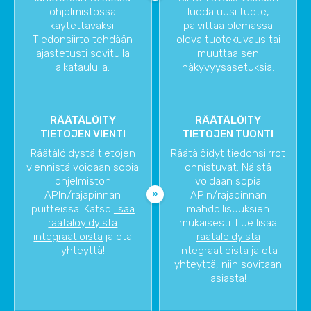
ohjelmistossa
luoda uusi tuote,
käytettäväksi.
päivittää olemassa
Tiedonsiirto tehdään
oleva tuotekuvaus tai
ajastetusti sovitulla
muuttaa sen
aikataululla.
näkyvyysasetuksia.
RÄÄTÄLÖITY
RÄÄTÄLÖITY
TIETOJEN VIENTI
TIETOJEN TUONTI
Räätälöidystä tietojen
Räätälöidyt tiedonsiirrot
viennistä voidaan sopia
onnistuvat. Näistä
ohjelmiston
voidaan sopia
APIn/rajapinnan
APIn/rajapinnan
puitteissa. Katso
lisää
mahdollisuuksien
räätälöyidyistä
mukaisesti. Lue lisää
integraatioista
ja ota
räätälöidyistä
yhteyttä!
integraatioista
ja ota
yhteyttä, niin sovitaan
asiasta!