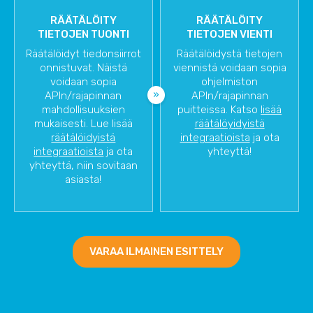
RÄÄTÄLÖITY
RÄÄTÄLÖITY
TIETOJEN TUONTI
TIETOJEN VIENTI
Räätälöidyt tiedonsiirrot
Räätälöidystä tietojen
onnistuvat. Näistä
viennistä voidaan sopia
voidaan sopia
ohjelmiston
APIn/rajapinnan
APIn/rajapinnan
mahdollisuuksien
puitteissa. Katso
lisää
mukaisesti. Lue lisää
räätälöyidyistä
räätälöidyistä
integraatioista
ja ota
integraatioista
ja ota
yhteyttä!
yhteyttä, niin sovitaan
asiasta!
VARAA ILMAINEN ESITTELY