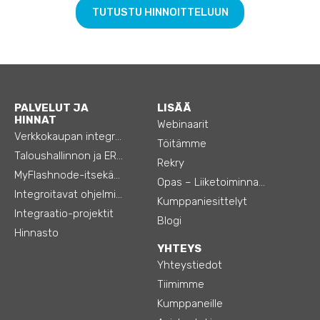
TUTUSTU HINNOITTELUUN
PALVELUT JA
LISÄÄ
HINNAT
Webinaarit
Verkkokaupan integraatiot
Töitämme
Taloushallinnon ja ERP:n integraatiot
Rekry
MyFlashnode-itsekäyttö-automaatio
Opas – Liiketoiminnan tehostamiseen
Integroitavat ohjelmistot
Kumppaniesittelyt
Integraatio-projektit
Blogi
Hinnasto
YHTEYS
Yhteystiedot
Tiimimme
Kumppaneille