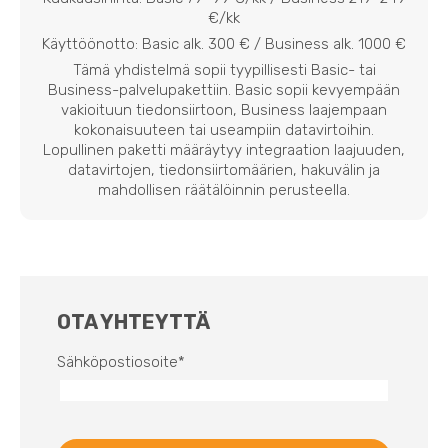
€/kk
Käyttöönotto: Basic alk. 300 € / Business alk. 1000 €
Tämä yhdistelmä sopii tyypillisesti Basic- tai
Business-palvelupakettiin. Basic sopii kevyempään
vakioituun tiedonsiirtoon, Business laajempaan
kokonaisuuteen tai useampiin datavirtoihin.
Lopullinen paketti määräytyy integraation laajuuden,
datavirtojen, tiedonsiirtomäärien, hakuvälin ja
mahdollisen räätälöinnin perusteella.
OTA YHTEYTTÄ
Sähköpostiosoite
*