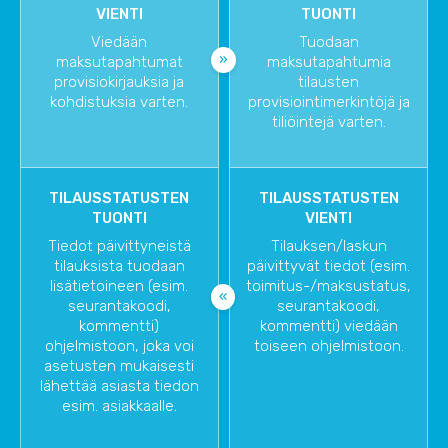
VIENTI
TUONTI
Viedään
Tuodaan
maksutapahtumat
maksutapahtumia
provisiokirjauksia ja
tilausten
kohdistuksia varten.
provisiointimerkintöjä ja
tiliöintejä varten.
TILAUSSTATUSTEN
TILAUSSTATUSTEN
TUONTI
VIENTI
Tiedot päivittyneistä
Tilauksen/laskun
tilauksista tuodaan
päivittyvät tiedot (esim.
lisätietoineen (esim.
toimitus-/maksustatus,
seurantakoodi,
seurantakoodi,
kommentti)
kommentti) viedään
ohjelmistoon, joka voi
toiseen ohjelmistoon.
asetusten mukaisesti
lähettää asiasta tiedon
esim. asiakkaalle.