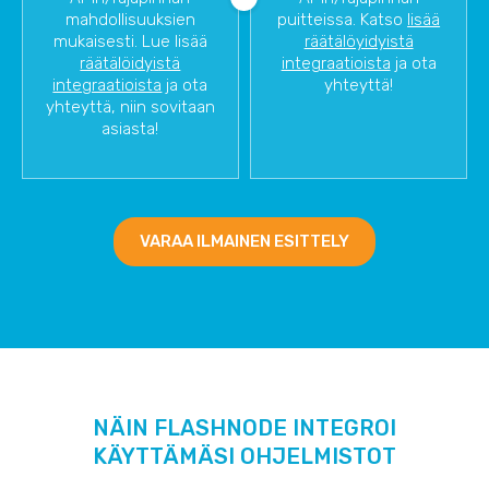
mahdollisuuksien
puitteissa. Katso
lisää
mukaisesti. Lue lisää
räätälöyidyistä
räätälöidyistä
integraatioista
ja ota
integraatioista
ja ota
yhteyttä!
yhteyttä, niin sovitaan
asiasta!
VARAA ILMAINEN ESITTELY
NÄIN FLASHNODE INTEGROI
KÄYTTÄMÄSI OHJELMISTOT