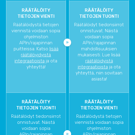
RÄÄTÄLÖITY
RÄÄTÄLÖITY
TIETOJEN VIENTI
TIETOJEN TUONTI
Räätälöidystä tietojen
Räätälöidyt tiedonsiirrot
viennistä voidaan sopia
onnistuvat. Näistä
ohjelmiston
voidaan sopia
APIn/rajapinnan
APIn/rajapinnan
puitteissa. Katso
lisää
mahdollisuuksien
räätälöyidyistä
mukaisesti. Lue lisää
integraatioista
ja ota
räätälöidyistä
yhteyttä!
integraatioista
ja ota
yhteyttä, niin sovitaan
asiasta!
RÄÄTÄLÖITY
RÄÄTÄLÖITY
TIETOJEN TUONTI
TIETOJEN VIENTI
Räätälöidyt tiedonsiirrot
Räätälöidystä tietojen
onnistuvat. Näistä
viennistä voidaan sopia
voidaan sopia
ohjelmiston
APIn/rajapinnan
APIn/rajapinnan