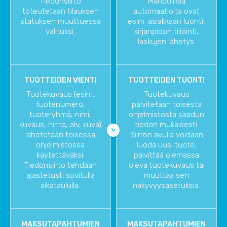
Tiedonsiirto
Mahdollisia
toteutetaan tilauksen
automaatioita ovat
statuksen muuttuessa
esim. asiakkaan luonti,
valituksi.
kirjanpidon tiliöinti,
laskujen lähetys.
TUOTTEIDEN VIENTI
TUOTTEIDEN TUONTI
Tuotekuvaus (esim.
Tuotekuvaus
tuotenumero,
päivitetään toisesta
tuoteryhmä, nimi,
ohjelmistosta saadun
kuvaus, hinta, alv, kuva)
tiedon mukaisesti.
lähetetään toisessa
Siirron avulla voidaan
ohjelmistossa
luoda uusi tuote,
käytettäväksi.
päivittää olemassa
Tiedonsiirto tehdään
oleva tuotekuvaus tai
ajastetusti sovitulla
muuttaa sen
aikataululla.
näkyvyysasetuksia.
MAKSUTAPAHTUMIEN
MAKSUTAPAHTUMIEN