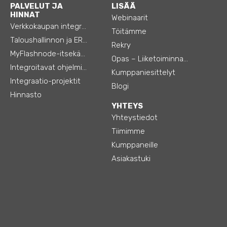
PALVELUT JA
LISÄÄ
HINNAT
Webinaarit
Verkkokaupan integraatiot
Töitämme
Taloushallinnon ja ERP:n integraatiot
Rekry
MyFlashnode-itsekäyttö-automaatio
Opas – Liiketoiminnan tehostamiseen
Integroitavat ohjelmistot
Kumppaniesittelyt
Integraatio-projektit
Blogi
Hinnasto
YHTEYS
Yhteystiedot
Tiimimme
Kumppaneille
Asiakastuki