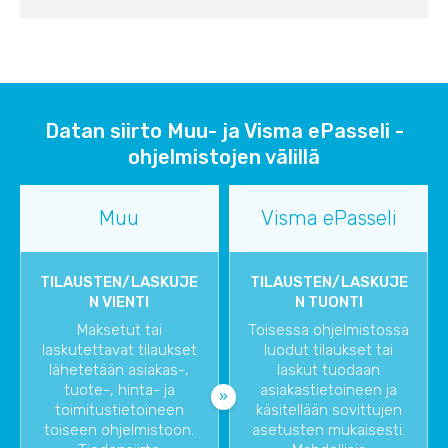
Datan siirto Muu- ja Visma ePasseli -
ohjelmistojen välillä
Muu
Visma ePasseli
TILAUSTEN/LASKUJE
TILAUSTEN/LASKUJE
N VIENTI
N TUONTI
Maksetut tai
Toisessa ohjelmistossa
laskutettavat tilaukset
luodut tilaukset tai
lähetetään asiakas-,
laskut tuodaan
tuote-, hinta- ja
asiakastietoineen ja
toimitustietoineen
käsitellään sovittujen
toiseen ohjelmistoon.
asetusten mukaisesti.