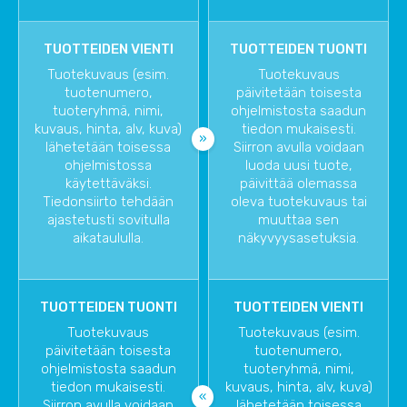
TUOTTEIDEN VIENTI
TUOTTEIDEN TUONTI
Tuotekuvaus (esim.
Tuotekuvaus
tuotenumero,
päivitetään toisesta
tuoteryhmä, nimi,
ohjelmistosta saadun
kuvaus, hinta, alv, kuva)
tiedon mukaisesti.
lähetetään toisessa
Siirron avulla voidaan
ohjelmistossa
luoda uusi tuote,
käytettäväksi.
päivittää olemassa
Tiedonsiirto tehdään
oleva tuotekuvaus tai
ajastetusti sovitulla
muuttaa sen
aikataululla.
näkyvyysasetuksia.
TUOTTEIDEN TUONTI
TUOTTEIDEN VIENTI
Tuotekuvaus
Tuotekuvaus (esim.
päivitetään toisesta
tuotenumero,
ohjelmistosta saadun
tuoteryhmä, nimi,
tiedon mukaisesti.
kuvaus, hinta, alv, kuva)
Siirron avulla voidaan
lähetetään toisessa