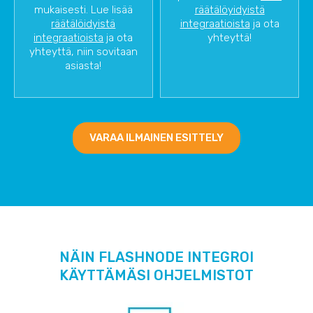
mukaisesti. Lue lisää
räätälöyidyistä
räätälöidyistä
integraatioista
ja ota
integraatioista
ja ota
yhteyttä!
yhteyttä, niin sovitaan
asiasta!
VARAA ILMAINEN ESITTELY
NÄIN FLASHNODE INTEGROI
KÄYTTÄMÄSI OHJELMISTOT