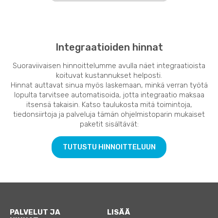
Integraatioiden hinnat
Suoraviivaisen hinnoittelumme avulla näet integraatioista
koituvat kustannukset helposti.
Hinnat auttavat sinua myös laskemaan, minkä verran työtä
lopulta tarvitsee automatisoida, jotta integraatio maksaa
itsensä takaisin. Katso taulukosta mitä toimintoja,
tiedonsiirtoja ja palveluja tämän ohjelmistoparin mukaiset
paketit sisältävät:
TUTUSTU HINNOITTELUUN
PALVELUT JA
LISÄÄ