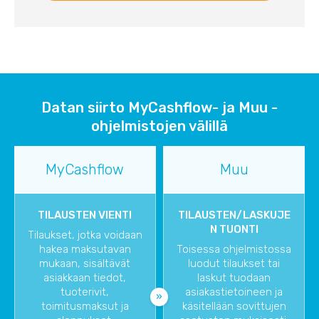
Datan siirto MyCashflow- ja Muu -
ohjelmistojen välillä
MyCashflow
Muu
TILAUSTEN VIENTI
TILAUSTEN/LASKUJE
N TUONTI
Tilaukset, jotka voidaan
hakea maksutavan
Toisessa ohjelmistossa
mukaan, sisältävät
luodut tilaukset tai
asiakkaan tiedot,
laskut tuodaan
tuoterivit,
asiakastietoineen ja
toimitusmaksut ja
käsitellään sovittujen