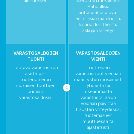
alennukset.
asetusten mukaisesti.
Mahdollisia
automaatioita ovat
esim. asiakkaan luonti,
kirjanpidon tiliöinti,
laskujen lähetys.
VARASTOSALDOJEN
VARASTOSALDOJEN
TUONTI
VIENTI
Tuotava varastosaldo
Tuotteiden
asetetaan
varastosaldot viedään
tuotenumeron
määritysten mukaisesti
mukaisen tuotteen
yhdestä tai
uudeksi
useammasta
varastosaldoksi.
varastosta. Saldo
voidaan päivittää
tilausten yhteydessä,
tuotemäärien
muuttuessa tai
ajastetusti.