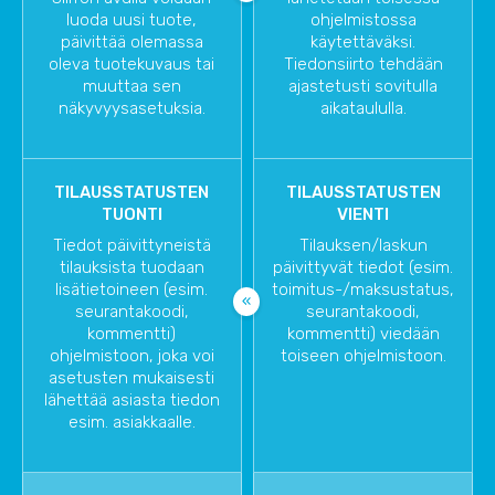
luoda uusi tuote,
ohjelmistossa
päivittää olemassa
käytettäväksi.
oleva tuotekuvaus tai
Tiedonsiirto tehdään
muuttaa sen
ajastetusti sovitulla
näkyvyysasetuksia.
aikataululla.
TILAUSSTATUSTEN
TILAUSSTATUSTEN
TUONTI
VIENTI
Tiedot päivittyneistä
Tilauksen/laskun
tilauksista tuodaan
päivittyvät tiedot (esim.
lisätietoineen (esim.
toimitus-/maksustatus,
seurantakoodi,
seurantakoodi,
kommentti)
kommentti) viedään
ohjelmistoon, joka voi
toiseen ohjelmistoon.
asetusten mukaisesti
lähettää asiasta tiedon
esim. asiakkaalle.