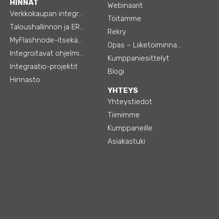
HINNAT
Webinaarit
Verkkokaupan integraatiot
Töitämme
Taloushallinnon ja ERP:n integraatiot
Rekry
MyFlashnode-itsekäyttö-automaatio
Opas – Liiketoiminnan tehostamiseen
Integroitavat ohjelmistot
Kumppaniesittelyt
Integraatio-projektit
Blogi
Hinnasto
YHTEYS
Yhteystiedot
Tiimimme
Kumppaneille
Asiakastuki