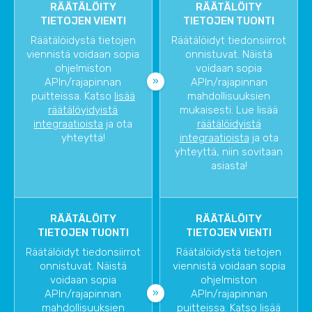
RÄÄTÄLÖITY
RÄÄTÄLÖITY
TIETOJEN VIENTI
TIETOJEN TUONTI
Räätälöidystä tietojen
Räätälöidyt tiedonsiirrot
viennistä voidaan sopia
onnistuvat. Näistä
ohjelmiston
voidaan sopia
APIn/rajapinnan
APIn/rajapinnan
puitteissa. Katso
lisää
mahdollisuuksien
räätälöyidyistä
mukaisesti. Lue lisää
integraatioista
ja ota
räätälöidyistä
yhteyttä!
integraatioista
ja ota
yhteyttä, niin sovitaan
asiasta!
RÄÄTÄLÖITY
RÄÄTÄLÖITY
TIETOJEN TUONTI
TIETOJEN VIENTI
Räätälöidyt tiedonsiirrot
Räätälöidystä tietojen
onnistuvat. Näistä
viennistä voidaan sopia
voidaan sopia
ohjelmiston
APIn/rajapinnan
APIn/rajapinnan
mahdollisuuksien
puitteissa. Katso
lisää