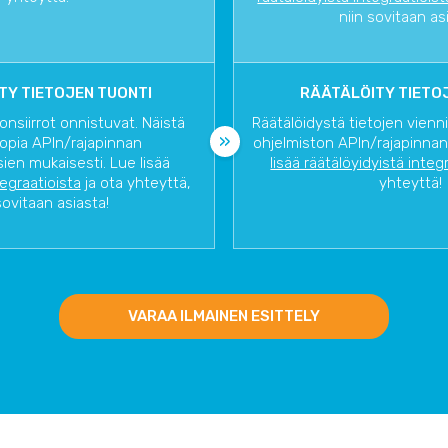
niin sovitaan as
TY TIETOJEN TUONTI
RÄÄTÄLÖITY TIETOJ
onsiirrot onnistuvat. Näistä
Räätälöidystä tietojen vienn
opia APIn/rajapinnan
ohjelmiston APIn/rajapinnan
ien mukaisesti. Lue lisää
lisää räätälöyidyistä integ
tegraatioista
ja ota yhteyttä,
yhteyttä!
sovitaan asiasta!
VARAA ILMAINEN ESITTELY