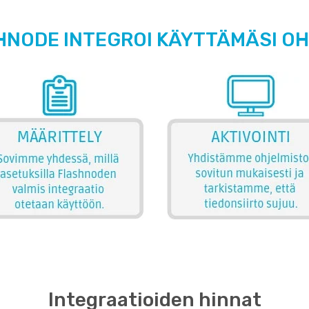
HNODE INTEGROI KÄYTTÄMÄSI O
Integraatioiden hinnat