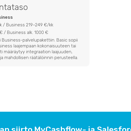
intataso
siness
kk / Business 219–249 €/kk
€ / Business alk. 1000 €
i Business-palvelupakettiin. Basic sopii
siness laajempaan kokonaisuuteen tai
ti määräytyy integraation laajuuden,
ja mahdollisen räätälöinnin perusteella.
an siirto MyCashflow- ja Salesfor