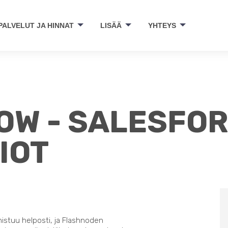
PALVELUT JA HINNAT
LISÄÄ
YHTEYS
W - SALESFO
IOT
nistuu helposti, ja Flashnoden