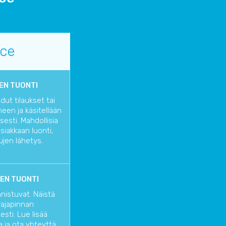
rce
EN TUONTI
ut tilaukset tai
een ja käsitellään
esti. Mahdollisia
siakkaan luonti,
kujen lähetys.
EN TUONTI
nnistuvat. Näistä
rajapinnan
sti. Lue lisää
a
ja ota yhteyttä,