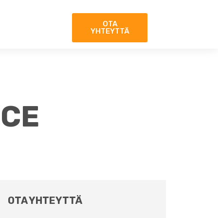
OTA
YHTEYTTÄ
RCE
OTA YHTEYTTÄ