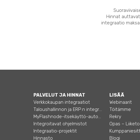
Suoraviivais
Hinnat auttavat
integraatio maksaa
PALVELUT JA HINNAT
LISÄÄ
Verkkokaupan integraatiot
Webinaarit
Taloushallinnon ja ERP:n integraatiot
Töitämme
MyFlashnode-itsekäyttö-automaatio
Rekry
Integroitavat ohjelmistot
Integraatio-projektit
Kumppaniesitt
Hinnasto
Blogi