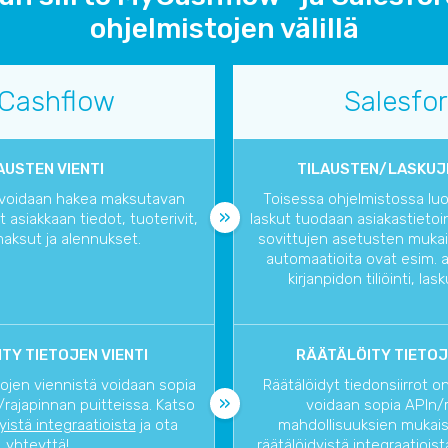
ohjelmistojen välillä
Cashflow
Salesfo
AUSTEN VIENTI
TILAUSTEN/LASKUJ
a voidaan hakea maksutavan
Toisessa ohjelmistossa luod
 asiakkaan tiedot, tuoterivit,
laskut tuodaan asiakastietoin
aksut ja alennukset.
sovittujen asetusten mukais
automaatioita ovat esim. a
kirjanpidon tiliöinti, las
TY TIETOJEN VIENTI
RÄÄTÄLÖITY TIETOJ
tojen viennistä voidaan sopia
Räätälöidyt tiedonsiirrot o
rajapinnan puitteissa. Katso
voidaan sopia APIn/
dyistä integraatioista
ja ota
mahdollisuuksien mukaise
yhteyttä!
räätälöidyistä integraatioist