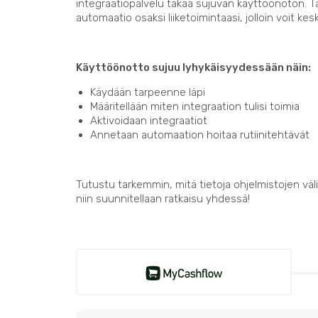
integraatiopalvelu takaa sujuvan käyttöönoton. 
automaatio osaksi liiketoimintaasi, jolloin voit kes
Käyttöönotto sujuu lyhykäisyydessään näin:
Käydään tarpeenne läpi
Määritellään miten integraation tulisi toimia
Aktivoidaan integraatiot
Annetaan automaation hoitaa rutiinitehtävät
Tutustu tarkemmin, mitä tietoja ohjelmistojen välil
niin suunnitellaan ratkaisu yhdessä!