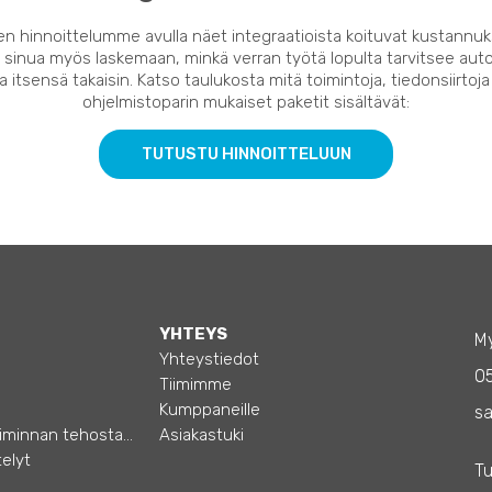
en hinnoittelumme avulla näet integraatioista koituvat kustannuk
 sinua myös laskemaan, minkä verran työtä lopulta tarvitsee auto
 itsensä takaisin. Katso taulukosta mitä toimintoja, tiedonsiirtoja
ohjelmistoparin mukaiset paketit sisältävät:
TUTUSTU HINNOITTELUUN
YHTEYS
My
Yhteystiedot
0
Tiimimme
Kumppaneille
sa
Opas – Liiketoiminnan tehostamiseen
Asiakastuki
elyt
Tu