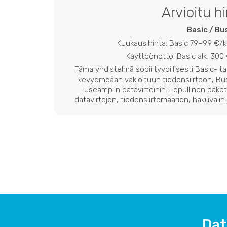
Arvioitu h
Basic / Bu
Kuukausihinta: Basic 79–99 €/
Käyttöönotto: Basic alk. 300 
Tämä yhdistelmä sopii tyypillisesti Basic- ta
kevyempään vakioituun tiedonsiirtoon, Bu
useampiin datavirtoihin. Lopullinen paket
datavirtojen, tiedonsiirtomäärien, hakuvälin 
Dat