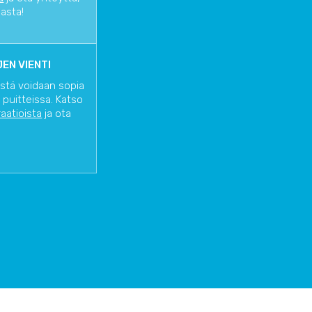
iasta!
EN VIENTI
istä voidaan sopia
 puitteissa. Katso
raatioista
ja ota