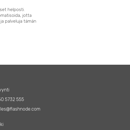
set helposti.
matisoida, jotta
 ja palveluja tämän
ynti
50 5732 555
les@flashnode.com
ki