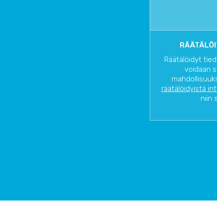
RÄÄTÄLÖI
Räätälöidyt tied
voidaan s
mahdollisuuks
räätälöidyistä in
niin 