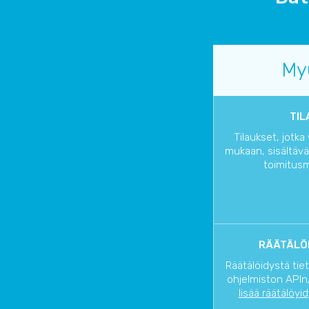
My
TIL
Tilaukset, jotk
mukaan, sisältävät
toimitusm
RÄÄTÄLÖI
Räätälöidystä tie
ohjelmiston APIn/
lisää räätälöyi